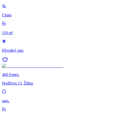
Chata
110 m²
Pôvodný stav
460 €/mes.
Hodžova 13, Žilina
gars.