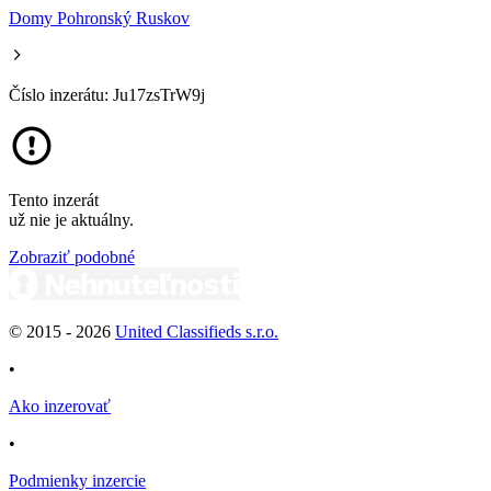
Domy Pohronský Ruskov
Číslo inzerátu: Ju17zsTrW9j
Tento inzerát
už nie je aktuálny.
Zobraziť podobné
© 2015 -
2026
United Classifieds s.r.o.
•
Ako inzerovať
•
Podmienky inzercie