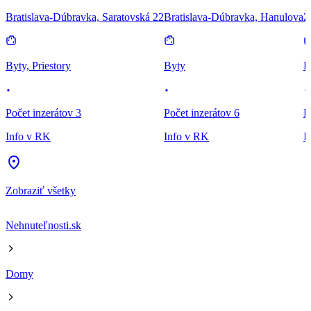
Bratislava-Dúbravka, Saratovská 22
Bratislava-Dúbravka, Hanulova
Ž
Byty, Priestory
Byty
B
Počet inzerátov 3
Počet inzerátov 6
P
Info v RK
Info v RK
I
Zobraziť všetky
Nehnuteľnosti.sk
Domy