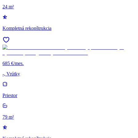
24 m²
Kompletná rekonštrukcia
685 €/mes.
-, Vrútky
Priestor
79 m²