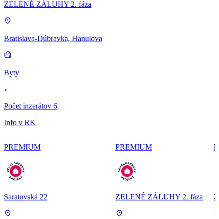
ZELENÉ ZÁLUHY 2. fáza
Bratislava-Dúbravka, Hanulova
Byty
Počet inzerátov 6
Info v RK
PREMIUM
PREMIUM
P
Saratovská 22
ZELENÉ ZÁLUHY 2. fáza
Z