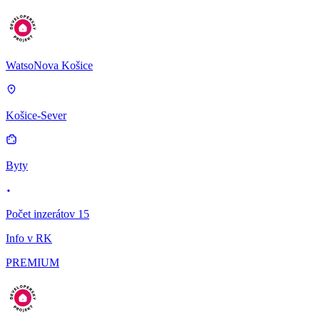
WatsoNova Košice
Košice-Sever
Byty
Počet inzerátov 15
Info v RK
PREMIUM