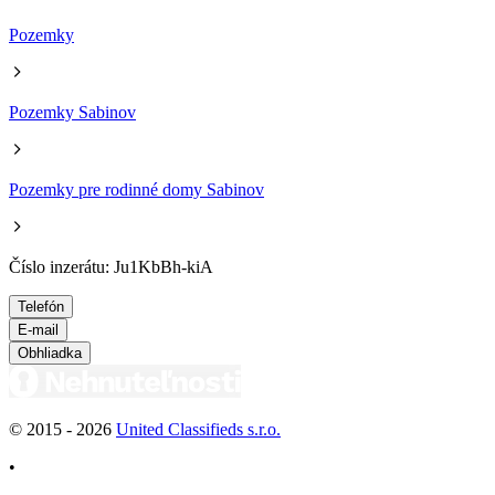
Pozemky
Pozemky Sabinov
Pozemky pre rodinné domy Sabinov
Číslo inzerátu: Ju1KbBh-kiA
Telefón
E-mail
Obhliadka
© 2015 -
2026
United Classifieds s.r.o.
•