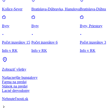
Košice-Sever
Bratislava-Dúbravka, Hanulova
Bratislava-Dúbrav
Byty
Byty
Byty, Priestory
Počet inzerátov 15
Počet inzerátov 6
Počet inzerátov 3
Info v RK
Info v RK
Info v RK
Zobraziť všetky
Najlacnejšie bungalovy
Farma na predaj
Stánok na predaj
Lacné drevodomy
Nehnuteľnosti.sk