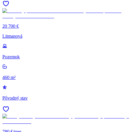
20 700 €
Litmanová
Pozemok
460 m²
Pôvodný stav
780 €/mes.