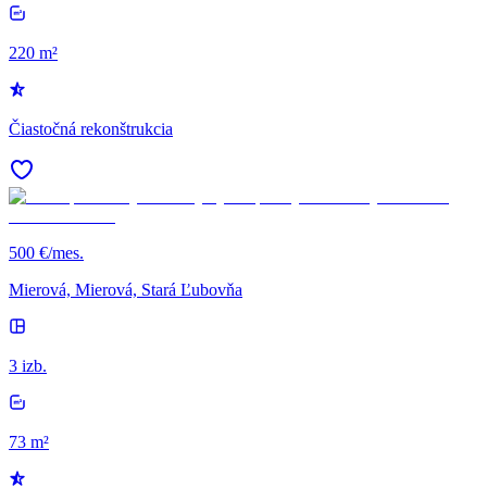
220 m²
Čiastočná rekonštrukcia
500 €/mes.
Mierová, Mierová, Stará Ľubovňa
3 izb.
73 m²