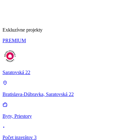
Exkluzívne projekty
PREMIUM
Saratovská 22
Bratislava-Dúbravka, Saratovská 22
Byty, Priestory
Počet inzerátov 3