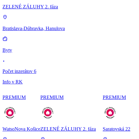
ZELENÉ ZÁLUHY 2. fáza
Bratislava-Dúbravka, Hanulova
Byty
Počet inzerátov 6
Info v RK
PREMIUM
PREMIUM
PREMIUM
WatsoNova Košice
ZELENÉ ZÁLUHY 2. fáza
Saratovská 22