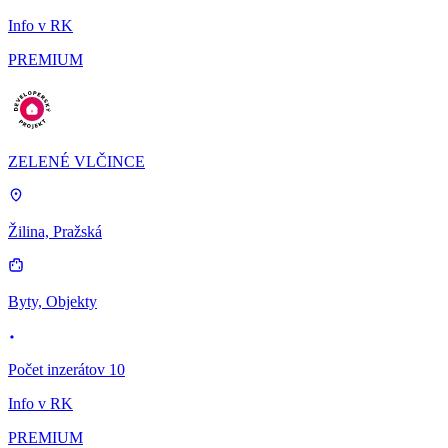
Info v RK
PREMIUM
ZELENÉ VLČINCE
Žilina, Pražská
Byty, Objekty
Počet inzerátov 10
Info v RK
PREMIUM