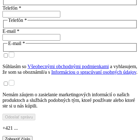
Telefón *
Telefón *
E-mail *
E-mail *
Súhlasím so
Všeobecnými obchodnými podmienkami
a vyhlasujem,
že som sa oboznámil/a s
Informáciou o spracúvaní osobných údajov
.
Nemám záujem o zasielanie marketingových informácií o našich
produktoch a službách podobných tým, ktoré používate alebo ktoré
ste si u nás kúpili.
Odoslať správu
+421 ...
Zobraziť číslo