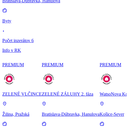
Bratislava-Dúbravka, Hanulova
Byty
Počet inzerátov 6
Info v RK
PREMIUM
PREMIUM
PREMIUM
ZELENÉ VLČINCE
ZELENÉ ZÁLUHY 2. fáza
WatsoNova Koš
Žilina, Pražská
Bratislava-Dúbravka, Hanulova
Košice-Sever