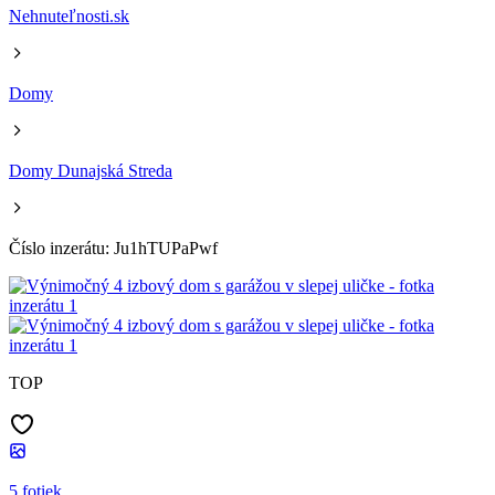
Nehnuteľnosti.sk
Domy
Domy Dunajská Streda
Číslo inzerátu: Ju1hTUPaPwf
TOP
5 fotiek