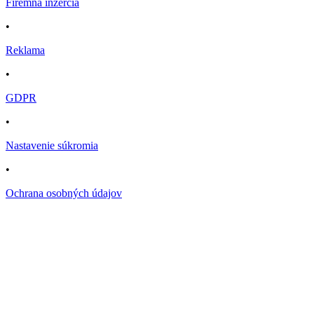
Firemná inzercia
•
Reklama
•
GDPR
•
Nastavenie súkromia
•
Ochrana osobných údajov