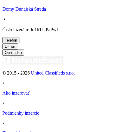
Domy Dunajská Streda
Číslo inzerátu: Ju1hTUPaPwf
Telefón
E-mail
Obhliadka
© 2015 -
2026
United Classifieds s.r.o.
•
Ako inzerovať
•
Podmienky inzercie
•