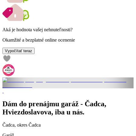
Aká je hodnota vašej nehnuteľnosti?
Okamžité a bezplatné online ocenenie
Vypočítať teraz
Dám do prenájmu garáž - Čadca,
Hviezdoslavova, iba u nás.
Čadca, okres Čadca
Garáž