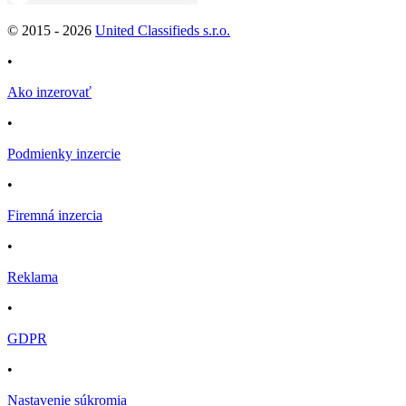
© 2015 -
2026
United Classifieds s.r.o.
•
Ako inzerovať
•
Podmienky inzercie
•
Firemná inzercia
•
Reklama
•
GDPR
•
Nastavenie súkromia