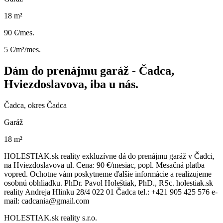
18 m²
90 €/mes.
5 €/m²/mes.
Dám do prenájmu garáž - Čadca,
Hviezdoslavova, iba u nás.
Čadca, okres Čadca
Garáž
18 m²
HOLESTIAK.sk reality exkluzívne dá do prenájmu garáž v Čadci,
na Hviezdoslavova ul. Cena: 90 €/mesiac, popl. Mesačná platba
vopred. Ochotne vám poskytneme ďalšie informácie a realizujeme
osobnú obhliadku. PhDr. Pavol Holeštiak, PhD., RSc. holestiak.sk
reality Andreja Hlinku 28/4 022 01 Čadca tel.: +421 905 425 576 e-
mail: cadcania@gmail.com
HOLESTIAK.sk reality s.r.o.