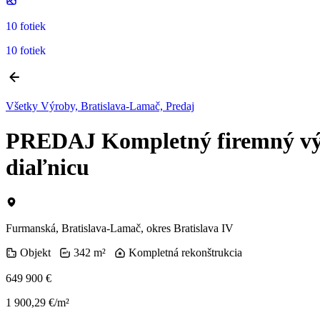
10 fotiek
10 fotiek
Všetky Výroby, Bratislava-Lamač, Predaj
PREDAJ Kompletný firemný výro
diaľnicu
Furmanská, Bratislava-Lamač, okres Bratislava IV
Objekt
342 m²
Kompletná rekonštrukcia
649 900 €
1 900,29 €/m²