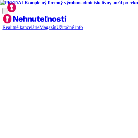
Realitné kancelárie
Magazín
Užitočné info