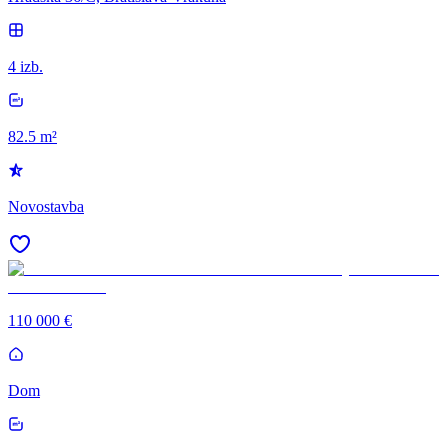
4 izb.
82.5 m²
Novostavba
110 000 €
Dom