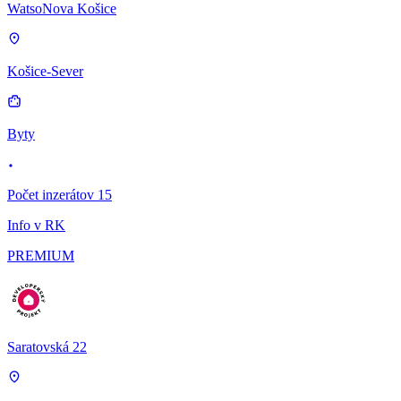
WatsoNova Košice
Košice-Sever
Byty
Počet inzerátov 15
Info v RK
PREMIUM
Saratovská 22