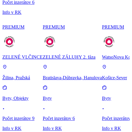
Počet inzerátov 6
Info v RK
PREMIUM
PREMIUM
PREMIUM
ZELENÉ VLČINCE
ZELENÉ ZÁLUHY 2. fáza
WatsoNova Koš
Žilina, Pražská
Bratislava-Dúbravka, Hanulova
Košice-Sever
Byty, Objekty
Byty
Byty
Počet inzerátov 9
Počet inzerátov 6
Počet inzerátov
Info v RK
Info v RK
Info v RK