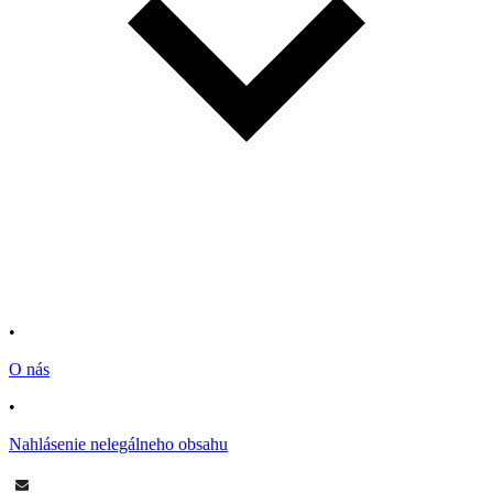
•
O nás
•
Nahlásenie nelegálneho obsahu