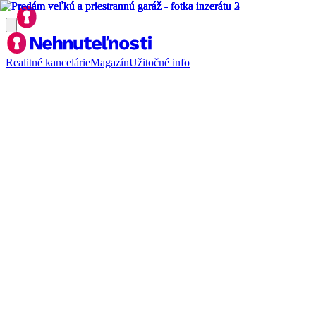
Realitné kancelárie
Magazín
Užitočné info