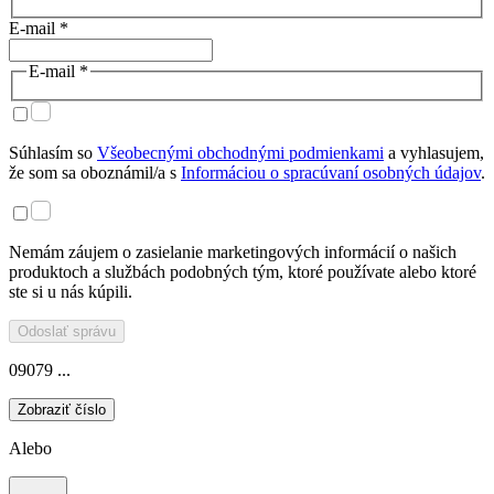
E-mail *
E-mail *
Súhlasím so
Všeobecnými obchodnými podmienkami
a vyhlasujem,
že som sa oboznámil/a s
Informáciou o spracúvaní osobných údajov
.
Nemám záujem o zasielanie marketingových informácií o našich
produktoch a službách podobných tým, ktoré používate alebo ktoré
ste si u nás kúpili.
Odoslať správu
09079 ...
Zobraziť číslo
Alebo