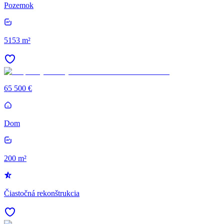
Pozemok
5153 m²
65 500 €
Dom
200 m²
Čiastočná rekonštrukcia