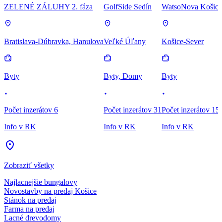
ZELENÉ ZÁLUHY 2. fáza
GolfSide Sedín
WatsoNova Košice
Bratislava-Dúbravka, Hanulova
Veľké Úľany
Košice-Sever
Byty
Byty, Domy
Byty
Počet inzerátov 6
Počet inzerátov 31
Počet inzerátov 15
Info v RK
Info v RK
Info v RK
Zobraziť všetky
Najlacnejšie bungalovy
Novostavby na predaj Košice
Stánok na predaj
Farma na predaj
Lacné drevodomy