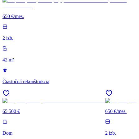
650 €/mes.
2 izb.
42 m²
Čiastočná rekonštrukcia
65 500 €
650 €/mes.
Dom
2 izb.