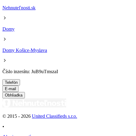
Nehnuteľnosti.sk
Domy
Domy Košice-Myslava
Číslo inzerátu: JuB9uTmszaI
Telefón
E-mail
Obhliadka
© 2015 -
2026
United Classifieds s.r.o.
•