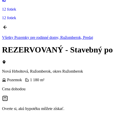
12 fotiek
12 fotiek
Všetky Pozemky pre rodinné domy, Ružomberok, Predaj
REZERVOVANÝ - Stavebný poze
Nová Hrboltová, Ružomberok, okres Ružomberok
Pozemok
1 180 m²
Cena dohodou
Overte si, akú hypotéku môžete získať.