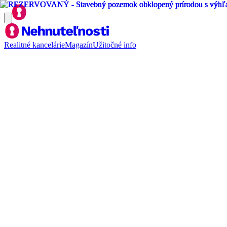
Realitné kancelárie
Magazín
Užitočné info