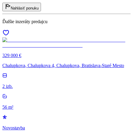
Nahlásiť ponuku
Ďalšie inzeráty predajcu
329 000 €
Chalupkova, Chalupkova 4, Chalupkova, Bratislava-Staré Mesto
2 izb.
56 m²
Novostavba