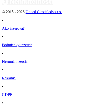
© 2015 -
2026
United Classifieds s.r.o.
•
Ako inzerovať
•
Podmienky inzercie
•
Firemná inzercia
•
Reklama
•
GDPR
•