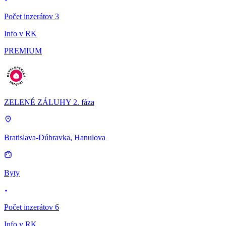
Počet inzerátov 3
Info v RK
PREMIUM
ZELENÉ ZÁLUHY 2. fáza
Bratislava-Dúbravka, Hanulova
Byty
Počet inzerátov 6
Info v RK