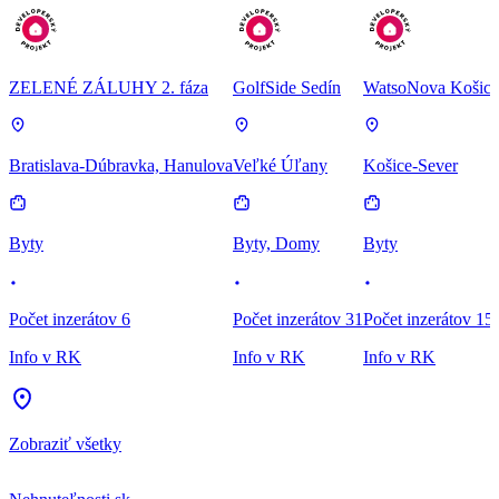
ZELENÉ ZÁLUHY 2. fáza
GolfSide Sedín
WatsoNova Košice
Bratislava-Dúbravka, Hanulova
Veľké Úľany
Košice-Sever
Byty
Byty, Domy
Byty
Počet inzerátov 6
Počet inzerátov 31
Počet inzerátov 15
Info v RK
Info v RK
Info v RK
Zobraziť všetky