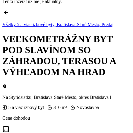
Tento inzerát už nie je aktuálny.
Všetky 5 a viac izbové byty, Bratislava-Staré Mesto, Predaj
VEĽKOMETRÁŽNY BYT
POD SLAVÍNOM SO
ZÁHRADOU, TERASOU A
VÝHĽADOM NA HRAD
Na Štyridsiatku, Bratislava-Staré Mesto, okres Bratislava I
5 a viac izbový byt
316 m²
Novostavba
Cena dohodou