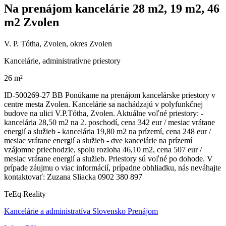
Na prenájom kancelárie 28 m2, 19 m2, 46
m2 Zvolen
V. P. Tótha, Zvolen, okres Zvolen
Kancelárie, administratívne priestory
26 m²
ID-500269-27 BB Ponúkame na prenájom kancelárske priestory v
centre mesta Zvolen. Kancelárie sa nachádzajú v polyfunkčnej
budove na ulici V.P.Tótha, Zvolen. Aktuálne voľné priestory: -
kancelária 28,50 m2 na 2. poschodí, cena 342 eur / mesiac vrátane
energií a služieb - kancelária 19,80 m2 na prízemí, cena 248 eur /
mesiac vrátane energií a služieb - dve kancelárie na prízemí
vzájomne priechodzie, spolu rozloha 46,10 m2, cena 507 eur /
mesiac vrátane energií a služieb. Priestory sú voľné po dohode. V
prípade záujmu o viac informácií, prípadne obhliadku, nás neváhajte
kontaktovať: Zuzana Sliacka 0902 380 897
TeEq Reality
Kancelárie a administratíva Slovensko Prenájom