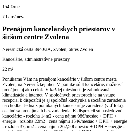
154 €/mes.
7 €/m²/mes.
Prenájom kancelárskych priestorov v
širšom centre Zvolena
Neresnická cesta 8940/3A, Zvolen, okres Zvolen
Kancelárie, administratívne priestory
22 m²
Ponúkame Vám na prenájom kancelárie v širšom centre mesta
Zvolen, na Neresníckej ulici. V ponuke sú 4 kancelárie, možnosť
prenájmu aj ako celok. V každej miestnosti je zabudovaná
klimatizácia a internet. V spoločných priestoroch je na vstupe
recepcia, k dispozícii je aj spoločná kuchynka a sociálne zariadenia
na chodbe. Jedna z ponúkaných kancelárií je zariadená (viď foto),
ostatné sa prenajímajú bez zariadenia. K dispozícii sú nasledovné
kancelárie: - rozloha 14m2 - cena nájmu 98€/mesiac + DPH +
energie - rozloha 22m2 - cena nájmu 154€/mesiac + DPH + energie
- rozloha 37,5m2 - cena nájmu 262,50€/mesiac + DPH + energie -