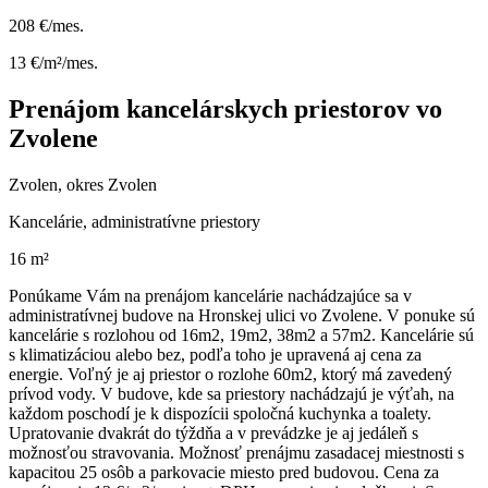
208 €/mes.
13 €/m²/mes.
Prenájom kancelárskych priestorov vo
Zvolene
Zvolen, okres Zvolen
Kancelárie, administratívne priestory
16 m²
Ponúkame Vám na prenájom kancelárie nachádzajúce sa v
administratívnej budove na Hronskej ulici vo Zvolene. V ponuke sú
kancelárie s rozlohou od 16m2, 19m2, 38m2 a 57m2. Kancelárie sú
s klimatizáciou alebo bez, podľa toho je upravená aj cena za
energie. Voľný je aj priestor o rozlohe 60m2, ktorý má zavedený
prívod vody. V budove, kde sa priestory nachádzajú je výťah, na
každom poschodí je k dispozícii spoločná kuchynka a toalety.
Upratovanie dvakrát do týždňa a v prevádzke je aj jedáleň s
možnosťou stravovania. Možnosť prenájmu zasadacej miestnosti s
kapacitou 25 osôb a parkovacie miesto pred budovou. Cena za