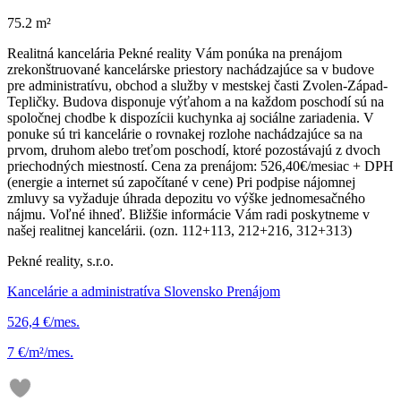
75.2 m²
Realitná kancelária Pekné reality Vám ponúka na prenájom
zrekonštruované kancelárske priestory nachádzajúce sa v budove
pre administratívu, obchod a služby v mestskej časti Zvolen-Západ-
Tepličky. Budova disponuje výťahom a na každom poschodí sú na
spoločnej chodbe k dispozícii kuchynka aj sociálne zariadenia. V
ponuke sú tri kancelárie o rovnakej rozlohe nachádzajúce sa na
prvom, druhom alebo treťom poschodí, ktoré pozostávajú z dvoch
priechodných miestností. Cena za prenájom: 526,40€/mesiac + DPH
(energie a internet sú započítané v cene) Pri podpise nájomnej
zmluvy sa vyžaduje úhrada depozitu vo výške jednomesačného
nájmu. Voľné ihneď. Bližšie informácie Vám radi poskytneme v
našej realitnej kancelárii. (ozn. 112+113, 212+216, 312+313)
Pekné reality, s.r.o.
Kancelárie a administratíva Slovensko Prenájom
526,4 €/mes.
7 €/m²/mes.