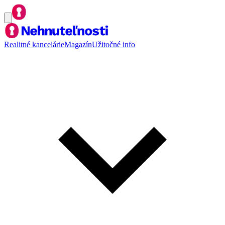
Realitné kancelárie
Magazín
Užitočné info