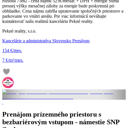
rozloha 75m2 - cena nájmu 525€/mesiac + DPH + energie Suma
presnej výšky mesačnej zálohy za energie bude poskytnutá pri
obhliadke. Cena nájmu zahŕňa upratovanie spoločných priestorov a
parkovanie vo vnútri areálu. Pre viac informácií neváhajte
kontaktovať našu realitnú kanceláriu Pekné reality.
Pekné reality, s.r.o.
Kancelárie a administratíva Slovensko Prenájom
154 €/mes.
7 €/m²/mes.
Prenájom prízemného priestoru s
bezbariérovým vstupom - námestie SNP