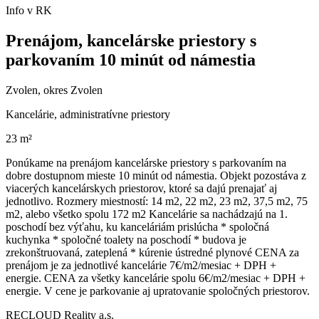
Info v RK
Prenájom, kancelárske priestory s
parkovaním 10 minút od námestia
Zvolen, okres Zvolen
Kancelárie, administratívne priestory
23 m²
Ponúkame na prenájom kancelárske priestory s parkovaním na
dobre dostupnom mieste 10 minút od námestia. Objekt pozostáva z
viacerých kancelárskych priestorov, ktoré sa dajú prenajať aj
jednotlivo. Rozmery miestností: 14 m2, 22 m2, 23 m2, 37,5 m2, 75
m2, alebo všetko spolu 172 m2 Kancelárie sa nachádzajú na 1.
poschodí bez výťahu, ku kanceláriám prislúcha * spoločná
kuchynka * spoločné toalety na poschodí * budova je
zrekonštruovaná, zateplená * kúrenie ústredné plynové CENA za
prenájom je za jednotlivé kancelárie 7€/m2/mesiac + DPH +
energie. CENA za všetky kancelárie spolu 6€/m2/mesiac + DPH +
energie. V cene je parkovanie aj upratovanie spoločných priestorov.
RECLOUD Reality a.s.