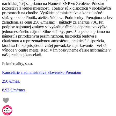
nachádzajúcej sa priamo na Námestí SNP vo Zvolene. Priestor
pozostáva z jednej miestnosti. Toalety sú k dispozícii v spoločných
priestoroch na chodbe. Využitie: administratíva a konzultačné
služby, obchod/butik, ateliér, štúdio… Podmienky: Prenajíma sa bez
zariadenia za cenu 250 €/mesiac + náklady za energie 70€. Pri
podpise nájomnej zmluvy sa vyžaduje úhrada depozitu vo výške
jednomesačného nájmu. Silné stránky: prestížna poloha priamo na
námestí s prirodzeným peším ruchom, historická budova s
charizmou a reprezentatívnou atmosférou, praktická dispozícia,
ktorá sa ľahko prispôsobí vašej prevádzke a parkovanie – veľká
výhoda v centre mesta. Radi Vám poskytneme ďalšie informácie v
našej realitnej kancelárii.
Pekné reality, s.r.o.
Kancelárie a administratíva Slovensko Prenájom
250 €/mes.
8,93 €/m²/mes.