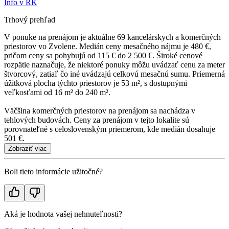
Info v RK
Trhový prehľad
V ponuke na prenájom je aktuálne 69 kancelárskych a komerčných
priestorov vo Zvolene. Medián ceny mesačného nájmu je 480 €,
pričom ceny sa pohybujú od 115 € do 2 500 €. Široké cenové
rozpätie naznačuje, že niektoré ponuky môžu uvádzať cenu za meter
štvorcový, zatiaľ čo iné uvádzajú celkovú mesačnú sumu. Priemerná
úžitková plocha týchto priestorov je 53 m², s dostupnými
veľkosťami od 16 m² do 240 m².
Väčšina komerčných priestorov na prenájom sa nachádza v
tehlových budovách. Ceny za prenájom v tejto lokalite sú
porovnateľné s celoslovenským priemerom, kde medián dosahuje
501 €.
Zobraziť viac
Boli tieto informácie užitočné?
Aká je hodnota vašej nehnuteľnosti?