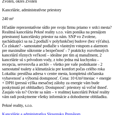
Zvolen, okres Zvolen
Kancelárie, administratívne priestory
240 m²
Hľadáte reprezentatívne sídlo pre svoju firmu priamo v srdci mesta?
Realitná kancelária Pekné reality s.r.o. vám ponúka na prenájom
priestranný kancelársky priestor na nám. SNP vo Zvolene,
nachádzajúci sa na 2.podlaží v polyfunkčnej budove (bez výťahu).
Čo získate? - samostatné podlažie s vlastným vstupom a alarmom
pre maximálne súkromie a bezpečnosť - 7 prakticky rozvrhnutých
kancelárií rôznych veľkostí – ideálne pre tím aj manažment, 2
kancelárie sú s prívodom vody, z toho jedna má kuchynku -
recepcia, serverovňa a archív – všetko pre vaše podnikanie - 2
samostatné toalety a klimatizácia pre komfort počas celého roka
Lokalita: prestížna adresa v centre mesta, kompletná občianska
vybavenosť a výborná dostupnosť. Cena: 10 €/m²/mesiac + energie
+ DPH (presná výška mesačnej zálohy za energie vám bude
poskytnutá pri obhliadke). Dostupnosť: priestory sú voľné ihneď.
Zaujalo vás to? Ozvite sa nám – v realitnej kancelárii Pekné reality
vám radi poskytneme všetky informácie a dohodneme obhliadku.
Pekné reality, s.r.o.
Kancelárie a administratíva Slovensko Prenájom