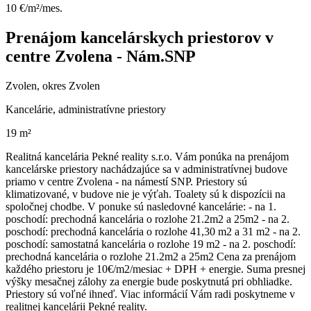
10 €/m²/mes.
Prenájom kancelárskych priestorov v
centre Zvolena - Nám.SNP
Zvolen, okres Zvolen
Kancelárie, administratívne priestory
19 m²
Realitná kancelária Pekné reality s.r.o. Vám ponúka na prenájom
kancelárske priestory nachádzajúce sa v administratívnej budove
priamo v centre Zvolena - na námestí SNP. Priestory sú
klimatizované, v budove nie je výťah. Toalety sú k dispozícii na
spoločnej chodbe. V ponuke sú nasledovné kancelárie: - na 1.
poschodí: prechodná kancelária o rozlohe 21.2m2 a 25m2 - na 2.
poschodí: prechodná kancelária o rozlohe 41,30 m2 a 31 m2 - na 2.
poschodí: samostatná kancelária o rozlohe 19 m2 - na 2. poschodí:
prechodná kancelária o rozlohe 21.2m2 a 25m2 Cena za prenájom
každého priestoru je 10€/m2/mesiac + DPH + energie. Suma presnej
výšky mesačnej zálohy za energie bude poskytnutá pri obhliadke.
Priestory sú voľné ihneď. Viac informácií Vám radi poskytneme v
realitnej kancelárii Pekné reality.