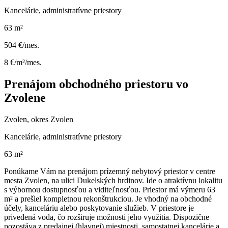
Kancelárie, administratívne priestory
63 m²
504 €/mes.
8 €/m²/mes.
Prenájom obchodného priestoru vo
Zvolene
Zvolen, okres Zvolen
Kancelárie, administratívne priestory
63 m²
Ponúkame Vám na prenájom prízemný nebytový priestor v centre
mesta Zvolen, na ulici Dukelských hrdinov. Ide o atraktívnu lokalitu
s výbornou dostupnosťou a viditeľnosťou. Priestor má výmeru 63
m² a prešiel kompletnou rekonštrukciou. Je vhodný na obchodné
účely, kanceláriu alebo poskytovanie služieb. V priestore je
privedená voda, čo rozširuje možnosti jeho využitia. Dispozične
pozostáva z predajnej (hlavnej) miestnosti, samostatnej kancelárie a