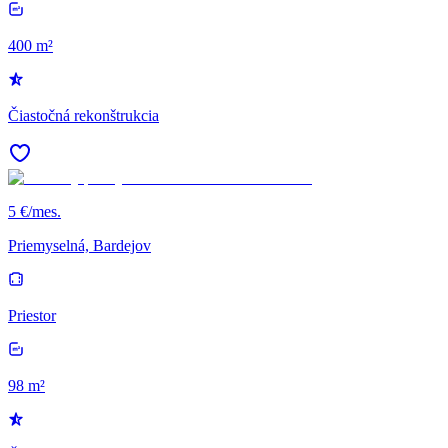
400 m²
Čiastočná rekonštrukcia
5 €/mes.
Priemyselná, Bardejov
Priestor
98 m²