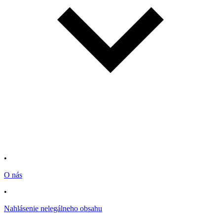
•
O nás
•
Nahlásenie nelegálneho obsahu