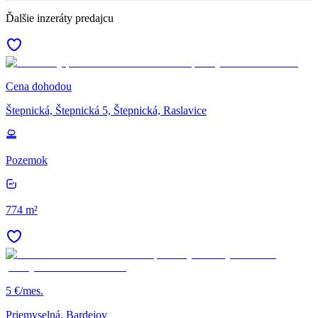
Ďalšie inzeráty predajcu
Cena dohodou
Štepnická, Štepnická 5, Štepnická, Raslavice
Pozemok
774 m²
5 €/mes.
Priemyselná, Bardejov