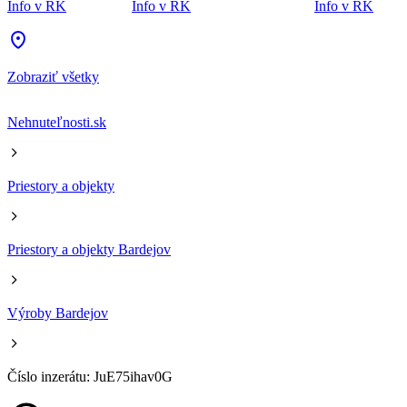
Info v RK
Info v RK
Info v RK
Zobraziť všetky
Nehnuteľnosti.sk
Priestory a objekty
Priestory a objekty Bardejov
Výroby Bardejov
Číslo inzerátu: JuE75ihav0G