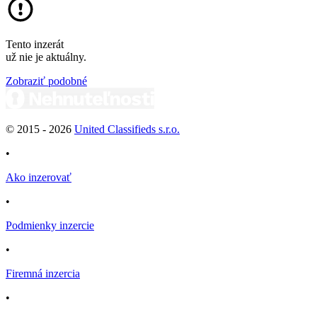
Tento inzerát
už nie je aktuálny.
Zobraziť podobné
© 2015 -
2026
United Classifieds s.r.o.
•
Ako inzerovať
•
Podmienky inzercie
•
Firemná inzercia
•