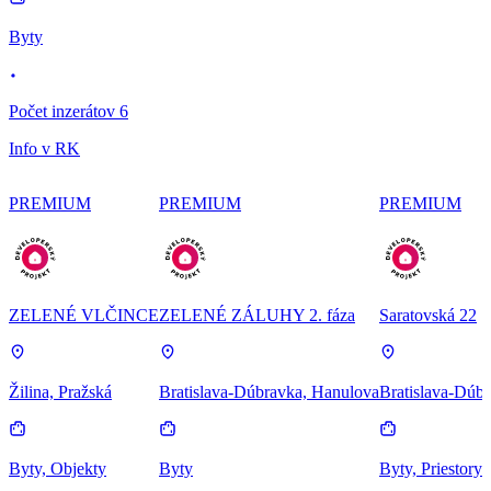
Byty
Počet inzerátov 6
Info v RK
PREMIUM
PREMIUM
PREMIUM
ZELENÉ VLČINCE
ZELENÉ ZÁLUHY 2. fáza
Saratovská 22
Žilina, Pražská
Bratislava-Dúbravka, Hanulova
Bratislava-Dúbr
Byty, Objekty
Byty
Byty, Priestory