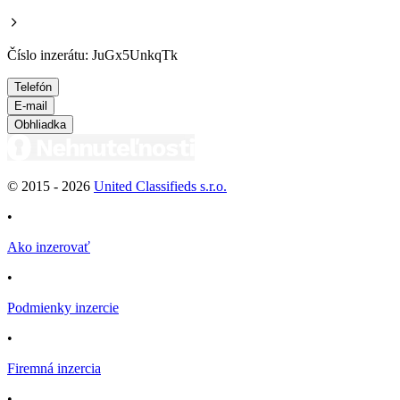
Číslo inzerátu: JuGx5UnkqTk
Telefón
E-mail
Obhliadka
© 2015 -
2026
United Classifieds s.r.o.
•
Ako inzerovať
•
Podmienky inzercie
•
Firemná inzercia
•