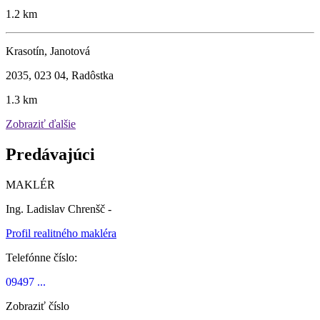
1.2 km
Krasotín, Janotová
2035, 023 04, Radôstka
1.3 km
Zobraziť ďalšie
Predávajúci
MAKLÉR
Ing. Ladislav Chrenšč -
Profil realitného makléra
Telefónne číslo:
09497 ...
Zobraziť číslo