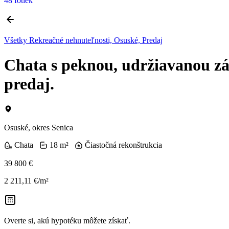
48 fotiek
Všetky Rekreačné nehnuteľnosti, Osuské, Predaj
Chata s peknou, udržiavanou z
predaj.
Osuské, okres Senica
Chata
18 m²
Čiastočná rekonštrukcia
39 800 €
2 211,11 €/m²
Overte si, akú hypotéku môžete získať.