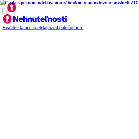
Realitné kancelárie
Magazín
Užitočné info