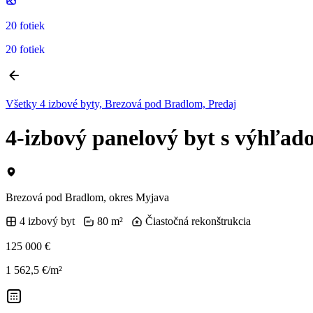
20 fotiek
20 fotiek
Všetky 4 izbové byty, Brezová pod Bradlom, Predaj
4-izbový panelový byt s výhľad
Brezová pod Bradlom, okres Myjava
4 izbový byt
80 m²
Čiastočná rekonštrukcia
125 000 €
1 562,5 €/m²