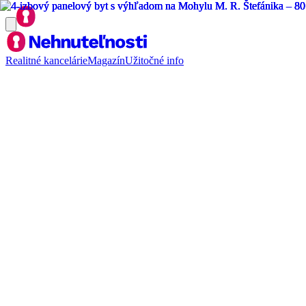
Realitné kancelárie
Magazín
Užitočné info