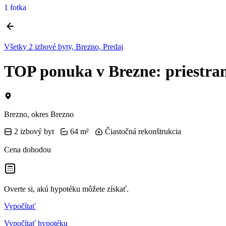
1 fotka
Všetky 2 izbové byty, Brezno, Predaj
TOP ponuka v Brezne: priestrann
Brezno, okres Brezno
2 izbový byt
64 m²
Čiastočná rekonštrukcia
Cena dohodou
Overte si, akú hypotéku môžete získať.
Vypočítať
Vypočítať hypotéku