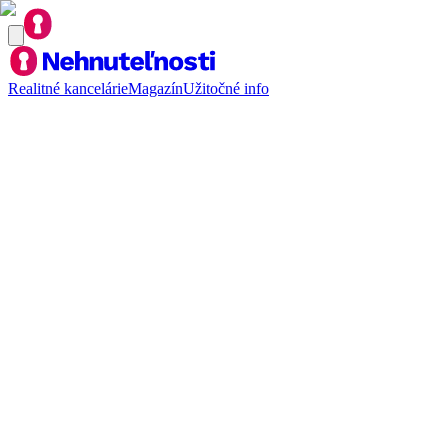
Realitné kancelárie
Magazín
Užitočné info