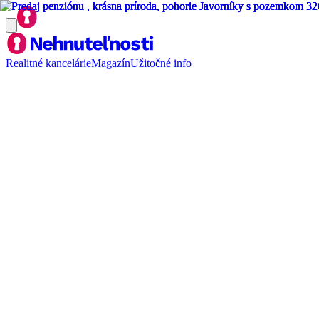
Realitné kancelárie
Magazín
Užitočné info