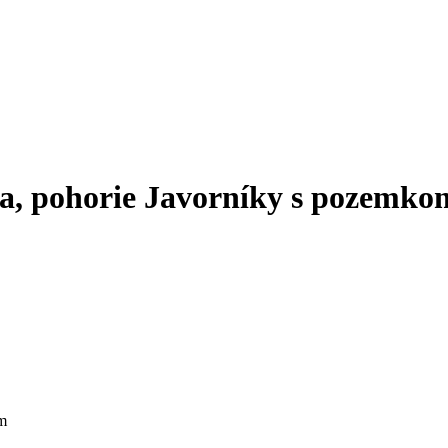
oda, pohorie Javorníky s pozemk
om