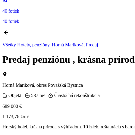
40 fotiek
40 fotiek
Všetky Hotely, penzióny, Horná Mariková, Predaj
Predaj penziónu , krásna prír
Horná Mariková, okres Považská Bystrica
Objekt
587 m²
Čiastočná rekonštrukcia
689 000 €
1 173,76 €/m²
Horský hotel, krásna príroda s výhľadom. 10 izieb, reštaurácia s bar