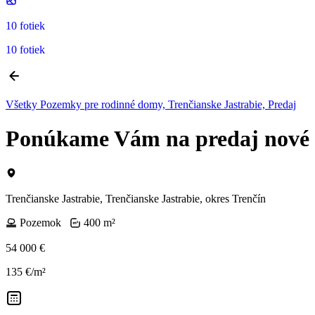
10 fotiek
10 fotiek
Všetky Pozemky pre rodinné domy, Trenčianske Jastrabie, Predaj
Ponúkame Vám na predaj nové p
Trenčianske Jastrabie, Trenčianske Jastrabie, okres Trenčín
Pozemok
400 m²
54 000 €
135 €/m²