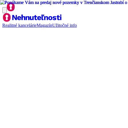
Realitné kancelárie
Magazín
Užitočné info