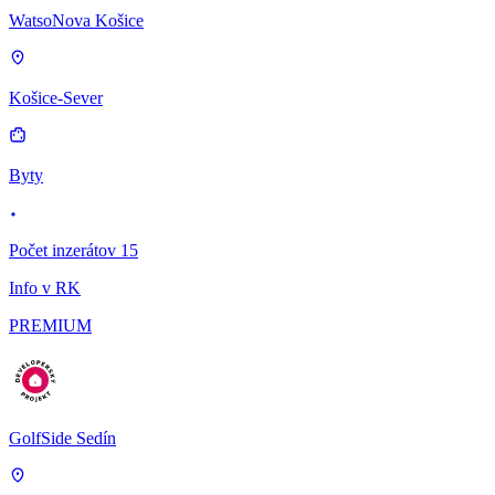
WatsoNova Košice
Košice-Sever
Byty
Počet inzerátov 15
Info v RK
PREMIUM
GolfSide Sedín