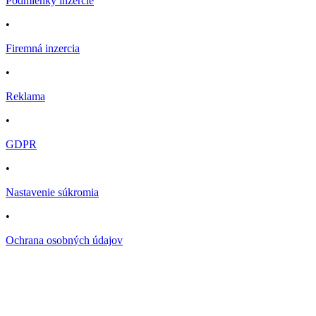
Podmienky inzercie
•
Firemná inzercia
•
Reklama
•
GDPR
•
Nastavenie súkromia
•
Ochrana osobných údajov