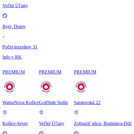
Veľké Úľany
Byty, Domy
Počet inzerátov 31
Info v RK
PREMIUM
PREMIUM
PREMIUM
WatsoNova Košice
GolfSide Sedín
Saratovská 22
Košice-Sever
Veľké Úľany
Zobraziť ulicu
, Bratislava-Dúb