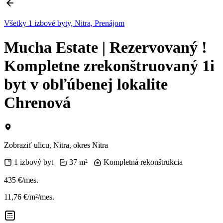
Všetky 1 izbové byty, Nitra, Prenájom
Mucha Estate | Rezervovaný !
Kompletne zrekonštruovaný 1i
byt v obľúbenej lokalite
Chrenová
Zobraziť ulicu
, Nitra, okres Nitra
1 izbový byt
37 m²
Kompletná rekonštrukcia
435 €/mes.
11,76 €/m²/mes.