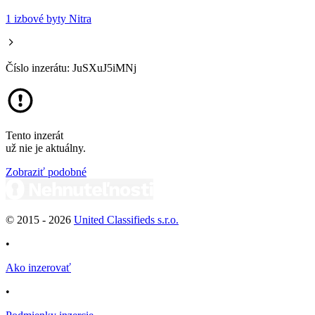
1 izbové byty Nitra
Číslo inzerátu: JuSXuJ5iMNj
Tento inzerát
už nie je aktuálny.
Zobraziť podobné
© 2015 -
2026
United Classifieds s.r.o.
•
Ako inzerovať
•