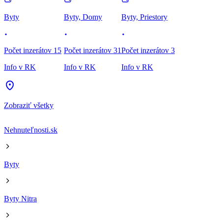
Byty
Byty, Domy
Byty, Priestory
Počet inzerátov 15
Počet inzerátov 31
Počet inzerátov 3
Info v RK
Info v RK
Info v RK
Zobraziť všetky
Nehnuteľnosti.sk
Byty
Byty Nitra