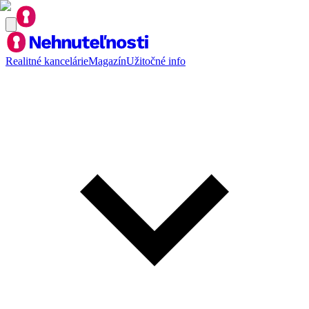
Realitné kancelárie
Magazín
Užitočné info