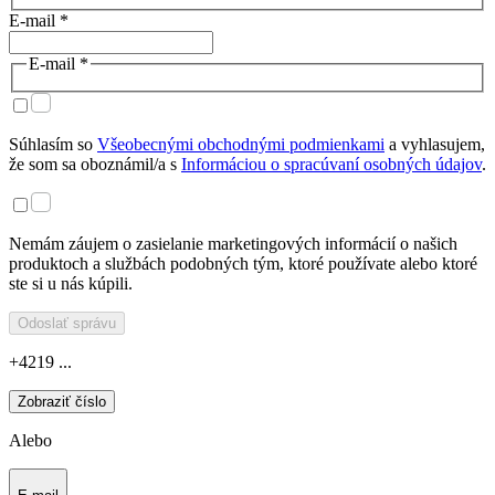
E-mail *
E-mail *
Súhlasím so
Všeobecnými obchodnými podmienkami
a vyhlasujem,
že som sa oboznámil/a s
Informáciou o spracúvaní osobných údajov
.
Nemám záujem o zasielanie marketingových informácií o našich
produktoch a službách podobných tým, ktoré používate alebo ktoré
ste si u nás kúpili.
Odoslať správu
+4219 ...
Zobraziť číslo
Alebo