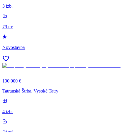
3 izb.
79 m²
Novostavba
190 000 €
Tatranská Štrba, Vysoké Tatry
4 izb.