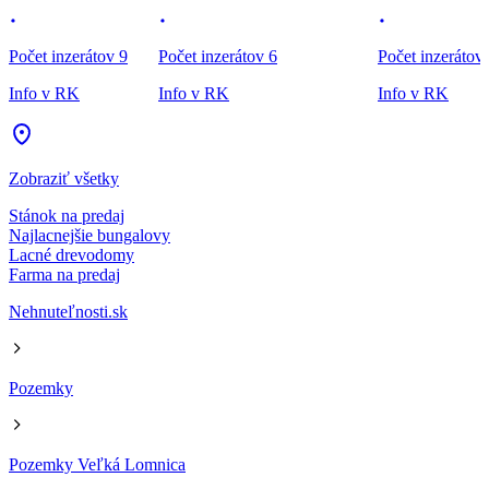
Počet inzerátov 9
Počet inzerátov 6
Počet inzerátov
Info v RK
Info v RK
Info v RK
Zobraziť všetky
Stánok na predaj
Najlacnejšie bungalovy
Lacné drevodomy
Farma na predaj
Nehnuteľnosti.sk
Pozemky
Pozemky Veľká Lomnica