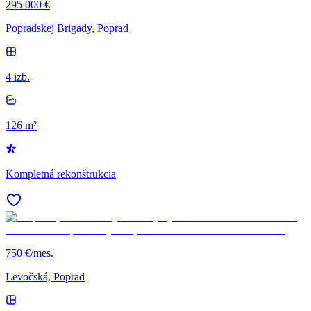
295 000 €
Popradskej Brigady, Poprad
4 izb.
126 m²
Kompletná rekonštrukcia
750 €/mes.
Levočská, Poprad