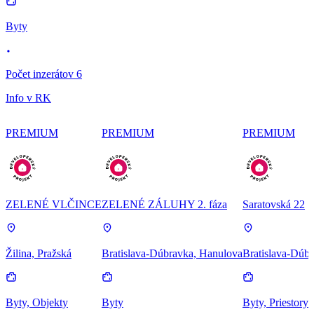
Byty
Počet inzerátov 6
Info v RK
PREMIUM
PREMIUM
PREMIUM
ZELENÉ VLČINCE
ZELENÉ ZÁLUHY 2. fáza
Saratovská 22
Žilina, Pražská
Bratislava-Dúbravka, Hanulova
Bratislava-Dúbr
Byty, Objekty
Byty
Byty, Priestory