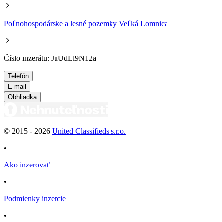
Poľnohospodárske a lesné pozemky Veľká Lomnica
Číslo inzerátu: JuUdLl9N12a
Telefón
E-mail
Obhliadka
© 2015 -
2026
United Classifieds s.r.o.
•
Ako inzerovať
•
Podmienky inzercie
•