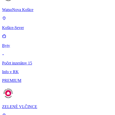
WatsoNova Košice
Košice-Sever
Byty
Počet inzerátov 15
Info v RK
PREMIUM
ZELENÉ VLČINCE