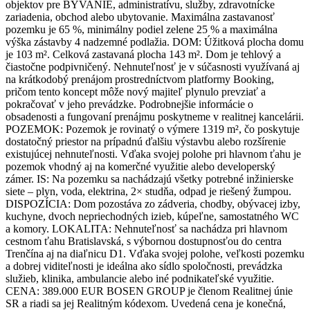
objektov pre BÝVANIE, administratívu, služby, zdravotnícke
zariadenia, obchod alebo ubytovanie. Maximálna zastavanosť
pozemku je 65 %, minimálny podiel zelene 25 % a maximálna
výška zástavby 4 nadzemné podlažia. DOM: Úžitková plocha domu
je 103 m². Celková zastavaná plocha 143 m². Dom je tehlový a
čiastočne podpivničený. Nehnuteľnosť je v súčasnosti využívaná aj
na krátkodobý prenájom prostredníctvom platformy Booking,
pričom tento koncept môže nový majiteľ plynulo prevziať a
pokračovať v jeho prevádzke. Podrobnejšie informácie o
obsadenosti a fungovaní prenájmu poskytneme v realitnej kancelárii.
POZEMOK: Pozemok je rovinatý o výmere 1319 m², čo poskytuje
dostatočný priestor na prípadnú ďalšiu výstavbu alebo rozšírenie
existujúcej nehnuteľnosti. Vďaka svojej polohe pri hlavnom ťahu je
pozemok vhodný aj na komerčné využitie alebo developerský
zámer. IS: Na pozemku sa nachádzajú všetky potrebné inžinierske
siete – plyn, voda, elektrina, 2× studňa, odpad je riešený žumpou.
DISPOZÍCIA: Dom pozostáva zo zádveria, chodby, obývacej izby,
kuchyne, dvoch nepriechodných izieb, kúpeľne, samostatného WC
a komory. LOKALITA: Nehnuteľnosť sa nachádza pri hlavnom
cestnom ťahu Bratislavská, s výbornou dostupnosťou do centra
Trenčína aj na diaľnicu D1. Vďaka svojej polohe, veľkosti pozemku
a dobrej viditeľnosti je ideálna ako sídlo spoločnosti, prevádzka
služieb, klinika, ambulancie alebo iné podnikateľské využitie.
CENA: 389.000 EUR BOSEN GROUP je členom Realitnej únie
SR a riadi sa jej Realitným kódexom. Uvedená cena je konečná,