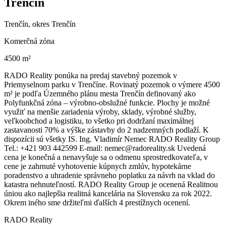
Trenčín
Trenčín, okres Trenčín
Komerčná zóna
4500 m²
RADO Reality ponúka na predaj stavebný pozemok v
Priemyselnom parku v Trenčíne. Rovinatý pozemok o výmere 4500
m² je podľa Územného plánu mesta Trenčín definovaný ako
Polyfunkčná zóna – výrobno-obslužné funkcie. Plochy je možné
využiť na menšie zariadenia výroby, sklady, výrobné služby,
veľkoobchod a logistiku, to všetko pri dodržaní maximálnej
zastavanosti 70% a výške zástavby do 2 nadzemných podlaží. K
dispozícii sú všetky IS. Ing. Vladimír Nemec RADO Reality Group
Tel.: +421 903 442599 E-mail: nemec@radoreality.sk Uvedená
cena je konečná a nenavyšuje sa o odmenu sprostredkovateľa, v
cene je zahrnuté vyhotovenie kúpnych zmlúv, hypotekárne
poradenstvo a uhradenie správneho poplatku za návrh na vklad do
katastra nehnuteľností. RADO Reality Group je ocenená Realitnou
úniou ako najlepšia realitná kancelária na Slovensku za rok 2022.
Okrem iného sme držiteľmi ďalších 4 prestížnych ocenení.
RADO Reality