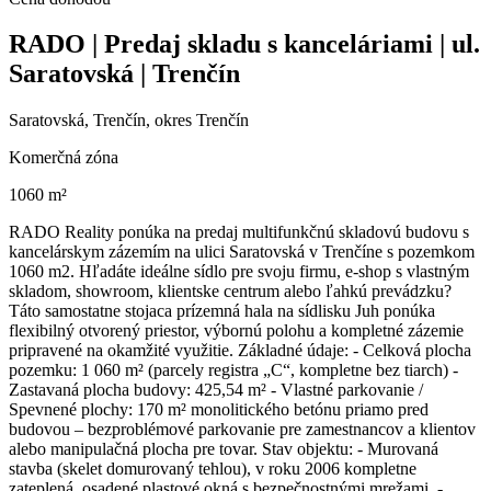
RADO | Predaj skladu s kanceláriami | ul.
Saratovská | Trenčín
Saratovská, Trenčín, okres Trenčín
Komerčná zóna
1060 m²
RADO Reality ponúka na predaj multifunkčnú skladovú budovu s
kancelárskym zázemím na ulici Saratovská v Trenčíne s pozemkom
1060 m2. Hľadáte ideálne sídlo pre svoju firmu, e-shop s vlastným
skladom, showroom, klientske centrum alebo ľahkú prevádzku?
Táto samostatne stojaca prízemná hala na sídlisku Juh ponúka
flexibilný otvorený priestor, výbornú polohu a kompletné zázemie
pripravené na okamžité využitie. Základné údaje: - Celková plocha
pozemku: 1 060 m² (parcely registra „C“, kompletne bez tiarch) -
Zastavaná plocha budovy: 425,54 m² - Vlastné parkovanie /
Spevnené plochy: 170 m² monolitického betónu priamo pred
budovou – bezproblémové parkovanie pre zamestnancov a klientov
alebo manipulačná plocha pre tovar. Stav objektu: - Murovaná
stavba (skelet domurovaný tehlou), v roku 2006 kompletne
zateplená, osadené plastové okná s bezpečnostnými mrežami. -