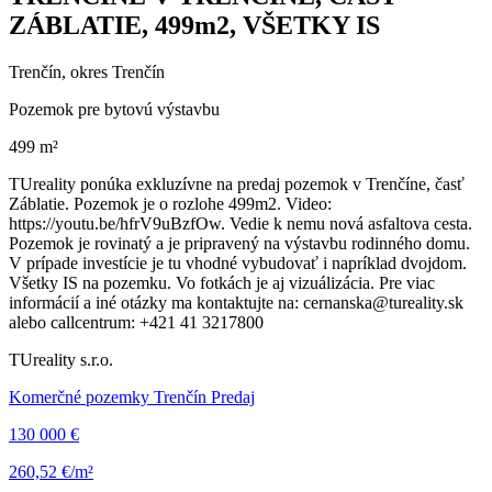
ZÁBLATIE, 499m2, VŠETKY IS
Trenčín, okres Trenčín
Pozemok pre bytovú výstavbu
499 m²
TUreality ponúka exkluzívne na predaj pozemok v Trenčíne, časť
Záblatie. Pozemok je o rozlohe 499m2. Video:
https://youtu.be/hfrV9uBzfOw. Vedie k nemu nová asfaltova cesta.
Pozemok je rovinatý a je pripravený na výstavbu rodinného domu.
V prípade investície je tu vhodné vybudovať i napríklad dvojdom.
Všetky IS na pozemku. Vo fotkách je aj vizuálizácia. Pre viac
informácií a iné otázky ma kontaktujte na: cernanska@tureality.sk
alebo callcentrum: +421 41 3217800
TUreality s.r.o.
Komerčné pozemky Trenčín Predaj
130 000 €
260,52 €/m²