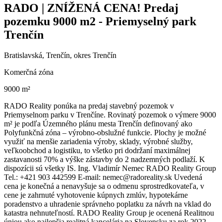
RADO | ZNÍŽENÁ CENA! Predaj
pozemku 9000 m2 - Priemyselný park
Trenčín
Bratislavská, Trenčín, okres Trenčín
Komerčná zóna
9000 m²
RADO Reality ponúka na predaj stavebný pozemok v
Priemyselnom parku v Trenčíne. Rovinatý pozemok o výmere 9000
m² je podľa Územného plánu mesta Trenčín definovaný ako
Polyfunkčná zóna – výrobno-obslužné funkcie. Plochy je možné
využiť na menšie zariadenia výroby, sklady, výrobné služby,
veľkoobchod a logistiku, to všetko pri dodržaní maximálnej
zastavanosti 70% a výške zástavby do 2 nadzemných podlaží. K
dispozícii sú všetky IS. Ing. Vladimír Nemec RADO Reality Group
Tel.: +421 903 442599 E-mail: nemec@radoreality.sk Uvedená
cena je konečná a nenavyšuje sa o odmenu sprostredkovateľa, v
cene je zahrnuté vyhotovenie kúpnych zmlúv, hypotekárne
poradenstvo a uhradenie správneho poplatku za návrh na vklad do
katastra nehnuteľností. RADO Reality Group je ocenená Realitnou
úniou ako najlepšia realitná kancelária na Slovensku za rok 2022.