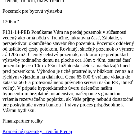
Trenčin, Trenčín, okres Trenčín
Pozemok pre bytovú výstavbu
1206 m²
F131-14-PEB Ponúkame Vám na predaj pozemok v súčasnosti
vedený ako orná pôda v Trenčíne, lukratívna časť, Záblatie, s
perspektívou okamžitého stavebného pozemku. Pozemok oddelený
od asfaltovej cesty potokom. Rovinatý, slnečný pozemok o výmere
až 1206 m2. Členitý celistvý pozemok, na ktorom je predpoklad
výstavby rodinného domu na ploche cca 18m x 40m, ostatná časť
pozemku je cca 10m x 63m. Inžinierske siete sa nachádzajú hneď
pred pozemkom. Výhodou je tiché prostredie, v blízkosti centra a s
rýchlym výjazdom na diaľnicu. Cena 65 000 € vrátane vkladu do
katastra 66 € a profesionálneho právneho servisu našou RK, ihneď
voľný. V prípade hypotekárneho úveru riešeného naším
hypocentrom bezplatné poradenstvo, načerpanie s garanciou
vrátenia rezervačného poplatku, ak Vaše príjmy nebudú dostatočné
pre poskytnutie úveru bankou ! Právny proces prispôsobíme k
Vášmu bydlisku.
Finanzpartner reality
Komerčné pozemky Trenčín Predaj