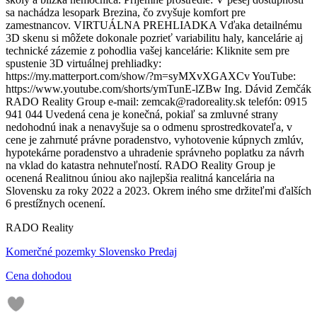
sa nachádza lesopark Brezina, čo zvyšuje komfort pre
zamestnancov. VIRTUÁLNA PREHLIADKA Vďaka detailnému
3D skenu si môžete dokonale pozrieť variabilitu haly, kancelárie aj
technické zázemie z pohodlia vašej kancelárie: Kliknite sem pre
spustenie 3D virtuálnej prehliadky:
https://my.matterport.com/show/?m=syMXvXGAXCv YouTube:
https://www.youtube.com/shorts/ymTunE-lZBw Ing. Dávid Zemčák
RADO Reality Group e-mail: zemcak@radoreality.sk telefón: 0915
941 044 Uvedená cena je konečná, pokiaľ sa zmluvné strany
nedohodnú inak a nenavyšuje sa o odmenu sprostredkovateľa, v
cene je zahrnuté právne poradenstvo, vyhotovenie kúpnych zmlúv,
hypotekárne poradenstvo a uhradenie správneho poplatku za návrh
na vklad do katastra nehnuteľností. RADO Reality Group je
ocenená Realitnou úniou ako najlepšia realitná kancelária na
Slovensku za roky 2022 a 2023. Okrem iného sme držiteľmi ďalších
6 prestížnych ocenení.
RADO Reality
Komerčné pozemky Slovensko Predaj
Cena dohodou