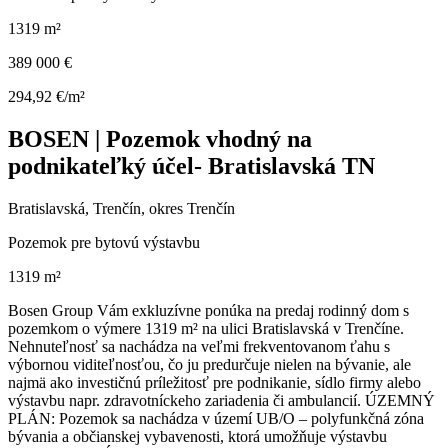
1319 m²
389 000 €
294,92 €/m²
BOSEN | Pozemok vhodný na
podnikateľký účel- Bratislavská TN
Bratislavská, Trenčín, okres Trenčín
Pozemok pre bytovú výstavbu
1319 m²
Bosen Group Vám exkluzívne ponúka na predaj rodinný dom s
pozemkom o výmere 1319 m² na ulici Bratislavská v Trenčíne.
Nehnuteľnosť sa nachádza na veľmi frekventovanom ťahu s
výbornou viditeľnosťou, čo ju predurčuje nielen na bývanie, ale
najmä ako investičnú príležitosť pre podnikanie, sídlo firmy alebo
výstavbu napr. zdravotníckeho zariadenia či ambulancií. ÚZEMNÝ
PLÁN: Pozemok sa nachádza v území UB/O – polyfunkčná zóna
bývania a občianskej vybavenosti, ktorá umožňuje výstavbu