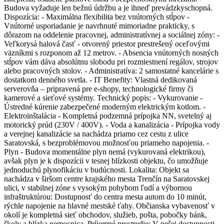
Budova vyžaduje len bežnú údržbu a je ihneď prevádzkyschopná.
Dispozícia: - Maximálna flexibilita bez vnútorných stĺpov -
Vnútorné usporiadanie je navrhnuté mimoriadne prakticky, s
dôrazom na oddelenie pracovnej, administratívnej a sociálnej zóny: -
Veľkorysá halová časť - otvorený priestor prestrešený oceľovými
väzníkmi s rozponom až 12 metrov. - Absencia vnútorných nosných
stĺpov vám dáva absolútnu slobodu pri rozmiestnení regálov, strojov
alebo pracovných stolov. - Administratíva: 2 samostatné kancelárie s
dostatkom denného svetla. - IT Benefity: Vlastná dedikovaná
serverovňa – pripravená pre e-shopy, technologické firmy či
kamerové a sieťové systémy. Technický popis: - Vykurovanie -
Ústredné kúrenie zabezpečené moderným elektrickým kotlom. -
Elektroinštalácia - Kompletná podzemná prípojka NN, svetelný aj
motorický prúd (230V / 400V). - Voda a kanalizácia - Prípojka vody
a verejnej kanalizácie sa nachádza priamo cez cestu z ulice
Saratovská, s bezproblémovou možnosťou priameho napojenia. -
Plyn - Budova momentálne plyn nemá (vykurovaná elektrikou),
avšak plyn je k dispozícii v tesnej blízkosti objektu, čo umožňuje
jednoduchú plynofikáciu v budúcnosti. Lokalita: Objekt sa
nachádza v širšom centre krajského mesta Trenčín na Saratovskej
ulici, v stabilnej zóne s vysokým pohybom ľudí a výbornou
infraštruktúrou: Dostupnosť do centra mesta autom do 10 minút,
rýchle napojenie na hlavné mestské ťahy. Občianska vybavenosť v
okolí je kompletná sieť obchodov, služieb, pošta, pobočky bánk,
školy a blízka nemocnica. Príjemné prostredie: V pešej dostupnosti