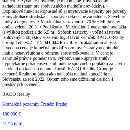
stanicu. • Bývanie: Povolený je maximálne 1 byt na jedno
zariadenie (napr. pre správcu alebo majiteľa prevádzky). •
Doplnkové funkcie: Prípustné sú aj ubytovacie kapacity pre potreby
zóny, školiace strediská či športovo-rekreačné zariadenia. Stavebné
limity a regulatívy: • Maximálna zastavanosť: 70 % • Minimálny
podiel zelene: 20 % • Podlažnosť: Maximálne 2 nadzemné podlažia
(s výškou podlažia do 6,5 m). Spôsob zástavby - voľná zástavba
izolovaných objektov v zeleni. Ing. Dávid Zemčák RADO Reality
Group Tel.: +421 915 941 044 E-mail: zemcak@radoreality.sk
Uvedená cena je konečná, pokiaľ sa zmluvné strany nedohodnú
inak a nenavyšuje sa o odmenu sprostredkovateľa. V cene je
zahrnuté právne poradenstvo, vyhotovenie kúpnych zmlúv,
hypotekárne poradenstvo a uhradenie správneho poplatku za návrh
na vklad do katastra nehnuteľností. RADO Reality Group je
ocenená Realitnou úniou ako najlepšia realitná kancelária na
Slovensku za rok 2022. Okrem toho sme držiteľmi ďalších 4
prestížnych ocenení.
RADO Reality
Komerčné pozemky Trenčín Predaj
180 000 €
31,28 €/m²