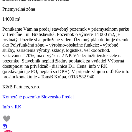
Priemyselná zóna
14000 m²
Ponúkame Vám na predaj stavebný pozemok v priemyselnom parku
v Trenčíne - ul. Bratislavská. Pozemok o výmere 14 000 m2, je
rovinatý. Pozrite si aj priložené video. Územný plán definuje územie
ako Polyfunkčnú zónu – výrobno-obslužné funkcie: - výrobné
služby, zariadenia výroby, sklady, logistika, veľkoobchod. -
zastavanosť 70%, max. výška - 2 NP. Všetky inžinierske siete na
pozemku. Stavebník neplatí žiadny poplatok za vyňatie! Výborná
dostupnosť na privádzač - diaľnica D1. Cena: info v RK
(predávajúci je FO, neplatí sa DPH). V prípade záujmu o ďalšie info
prosím kontaktujte - Tomáš Krúpa, 0918 582 940.
K&B Partners, s.r.o.
Komerčné pozemky Slovensko Predaj
Info v RK