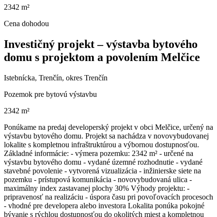
2342 m²
Cena dohodou
Investičný projekt – výstavba bytového
domu s projektom a povolením Melčice
Istebnícka, Trenčín, okres Trenčín
Pozemok pre bytovú výstavbu
2342 m²
Ponúkame na predaj developerský projekt v obci Melčice, určený na
výstavbu bytového domu. Projekt sa nachádza v novovybudovanej
lokalite s kompletnou infraštruktúrou a výbornou dostupnosťou.
Základné informácie: - výmera pozemku: 2342 m² - určené na
výstavbu bytového domu - vydané územné rozhodnutie - vydané
stavebné povolenie - vytvorená vizualizácia - inžinierske siete na
pozemku - prístupová komunikácia - novovybudovaná ulica -
maximálny index zastavanej plochy 30% Výhody projektu: -
pripravenosť na realizáciu - úspora času pri povoľovacích procesoch
- vhodné pre developera alebo investora Lokalita ponúka pokojné
bývanie s rýchlou dostupnosťou do okolitých miest a kompletnou