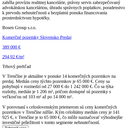
zahŕňa províziu realitnej kancelárie, právny servis zabezpečovaný
advokátskou kanceláriou, úhradu správnych poplatkov, poradenstvo
k prevodu nehnuteľnosti a bezplatnú ponuka financovania
prostredníctvom hypotéky.
Bosen Group s.r.o.
Komerčné pozemky Slovensko Predaj
389 000 €
294,92 €/m²
Trhový prehľad
V Trenčíne je aktuálne v ponuke 14 komerčných pozemkov na
predaj. Medián ceny týchto pozemkov je 65 000 €. Ceny sa
pohybujú v rozmedzí od 27 000 € do 1 242 000 €. Čo sa týka
rozlohy, medián je 1 206 m², pričom dostupné sú pozemky s
veľkosťou od 103 m² až po 14 000 m².
V porovnaní s celoslovenským priemerom sú ceny komerčných
pozemkov v Trenčíne nižšie. Kým celoštátny medián ceny je 141
925 €, v Trenčíne je to 65 000 €, čo môže naznačovať výhodnejšie
investičné príležitosti v tomto segmente nehnuteľností.