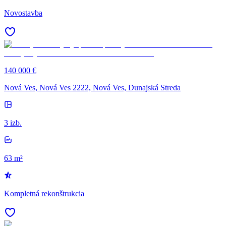
Novostavba
140 000 €
Nová Ves, Nová Ves 2222, Nová Ves, Dunajská Streda
3 izb.
63 m²
Kompletná rekonštrukcia