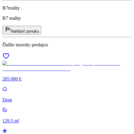
R7reality .
R7 reality
Nahlásiť ponuku
Ďalšie inzeráty predajcu
285 000 €
Dom
129.5 m²