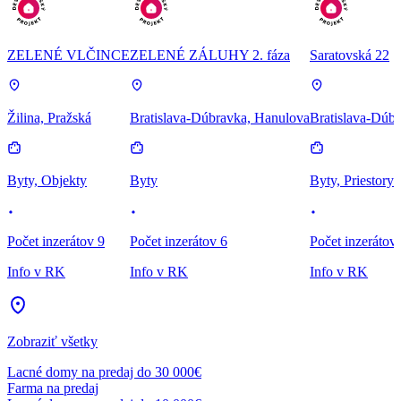
ZELENÉ VLČINCE
ZELENÉ ZÁLUHY 2. fáza
Saratovská 22
Žilina, Pražská
Bratislava-Dúbravka, Hanulova
Bratislava-Dúbr
Byty, Objekty
Byty
Byty, Priestory
Počet inzerátov 9
Počet inzerátov 6
Počet inzerátov
Info v RK
Info v RK
Info v RK
Zobraziť všetky
Lacné domy na predaj do 30 000€
Farma na predaj