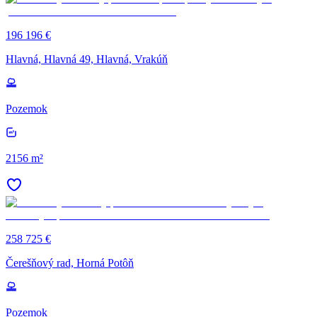
196 196 €
Hlavná, Hlavná 49, Hlavná, Vrakúň
Pozemok
2156 m²
258 725 €
Čerešňový rad, Horná Potôň
Pozemok