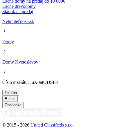
Lacné domy na predaj do 10 000€
Lacné drevodomy
Stánok na predaj
Nehnuteľnosti.sk
Domy
Domy Kvetoslavov
Číslo inzerátu: JuX0ntQDSF3
Telefón
E-mail
Obhliadka
© 2015 -
2026
United Classifieds s.r.o.