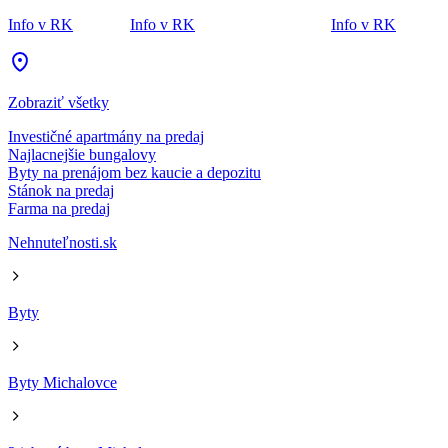
Info v RK
Info v RK
Info v RK
Zobraziť všetky
Investičné apartmány na predaj
Najlacnejšie bungalovy
Byty na prenájom bez kaucie a depozitu
Stánok na predaj
Farma na predaj
Nehnuteľnosti.sk
Byty
Byty Michalovce