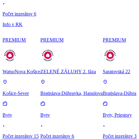
Počet inzerátov 6
Info v RK
PREMIUM
PREMIUM
PREMIUM
WatsoNova Košice
ZELENÉ ZÁLUHY 2. fáza
Saratovská 22
Košice-Sever
Bratislava-Dúbravka, Hanulova
Bratislava-Dúbrav
Byty
Byty
Byty, Priestory
Počet inzerátov 15
Počet inzerátov 6
Počet inzerátov 3