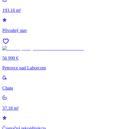
193.16 m²
Pôvodný stav
56 990 €
Petrovce nad Laborcom
Chata
37.18 m²
Čiastočná rekonštrukcia