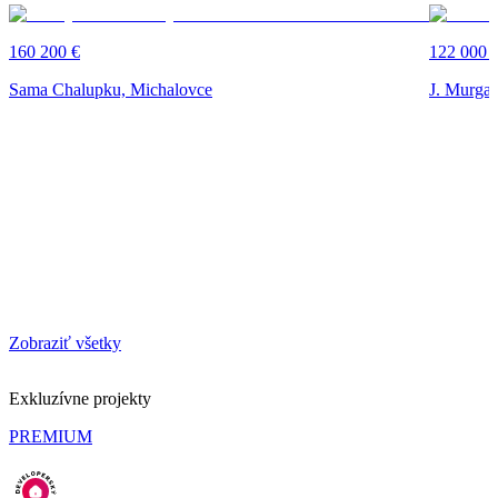
160 200 €
122 000 
Sama Chalupku, Michalovce
J. Murgaš
Zobraziť všetky
Exkluzívne projekty
PREMIUM