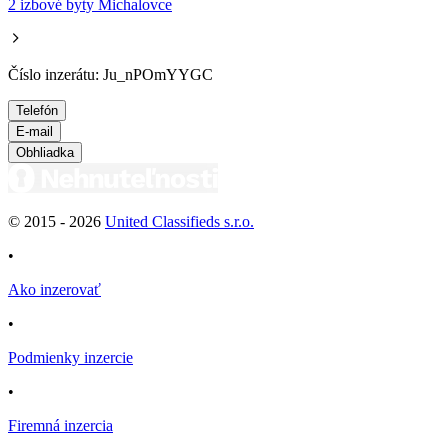
2 izbové byty Michalovce
Číslo inzerátu: Ju_nPOmYYGC
Telefón
E-mail
Obhliadka
© 2015 -
2026
United Classifieds s.r.o.
•
Ako inzerovať
•
Podmienky inzercie
•
Firemná inzercia