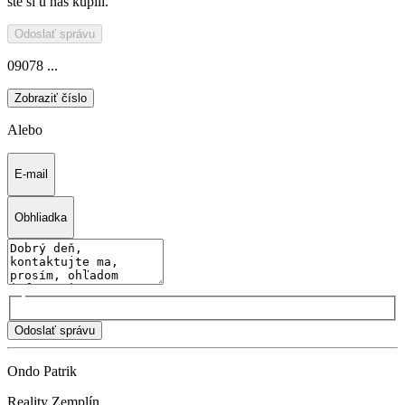
ste si u nás kúpili.
Odoslať správu
09078 ...
Zobraziť číslo
Alebo
E-mail
Obhliadka
Odoslať správu
Ondo Patrik
Reality Zemplín