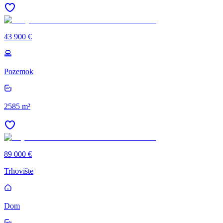
43 900 €
Pozemok
2585 m²
89 000 €
Trhovište
Dom