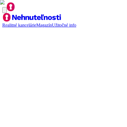
Realitné kancelárie
Magazín
Užitočné info