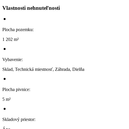
Vlastnosti nehnuteľnosti
Plocha pozemku
:
1 202 m²
Vybavenie
:
Sklad, Technická miestnosť, Záhrada, Dielňa
Plocha pivnice
:
5 m²
Skladový priestor
: