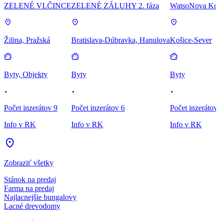
ZELENÉ VLČINCE
ZELENÉ ZÁLUHY 2. fáza
WatsoNova Koš
Žilina, Pražská
Bratislava-Dúbravka, Hanulova
Košice-Sever
Byty, Objekty
Byty
Byty
Počet inzerátov 9
Počet inzerátov 6
Počet inzerátov
Info v RK
Info v RK
Info v RK
Zobraziť všetky
Stánok na predaj
Farma na predaj
Najlacnejšie bungalovy
Lacné drevodomy