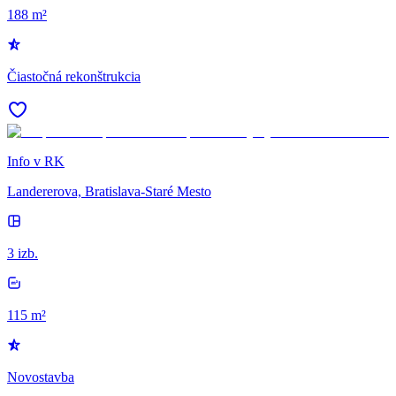
188 m²
Čiastočná rekonštrukcia
Info v RK
Landererova, Bratislava-Staré Mesto
3 izb.
115 m²
Novostavba