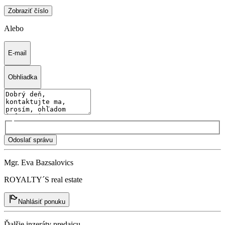
Zobraziť číslo
Alebo
E-mail
Obhliadka
Odoslať správu
Mgr. Eva Bazsalovics
ROYALTY´S real estate
Nahlásiť ponuku
Ďalšie inzeráty predajcu