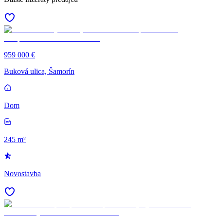
959 000 €
Buková ulica, Šamorín
Dom
245 m²
Novostavba