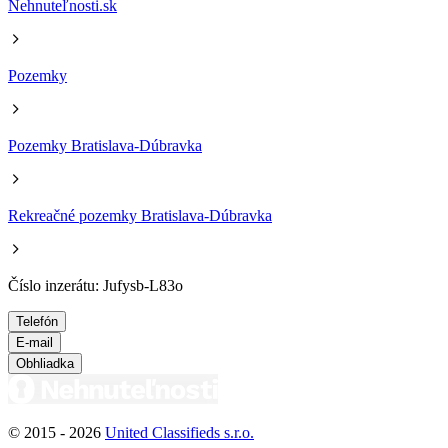
Nehnuteľnosti.sk
Pozemky
Pozemky Bratislava-Dúbravka
Rekreačné pozemky Bratislava-Dúbravka
Číslo inzerátu: Jufysb-L83o
Telefón
E-mail
Obhliadka
© 2015 -
2026
United Classifieds s.r.o.