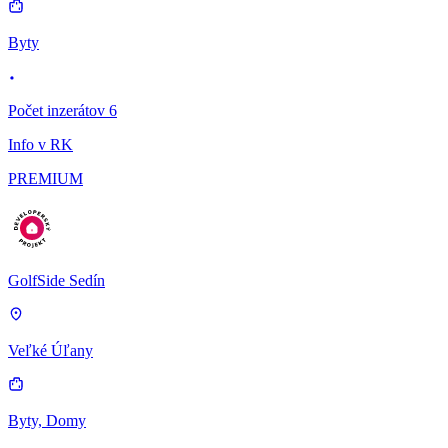
Byty
Počet inzerátov 6
Info v RK
PREMIUM
GolfSide Sedín
Veľké Úľany
Byty, Domy