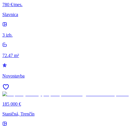
780 €/mes.
Slavnica
3 izb.
72.47 m²
Novostavba
185 000 €
Staničná, Trenčín