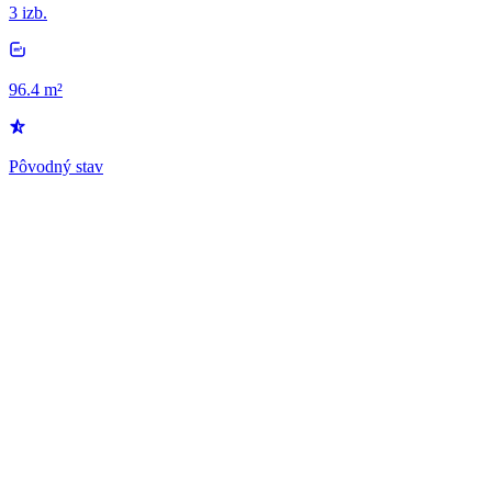
3 izb.
96.4 m²
Pôvodný stav