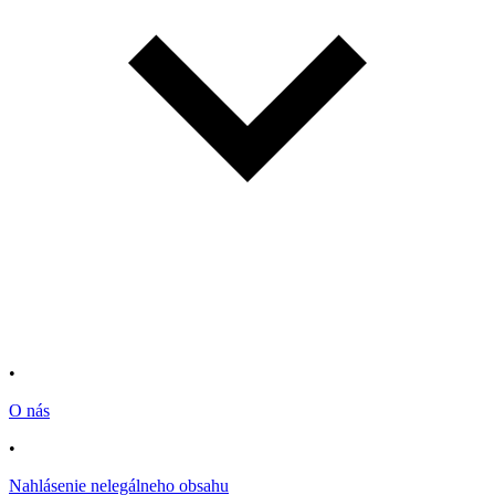
•
O nás
•
Nahlásenie nelegálneho obsahu