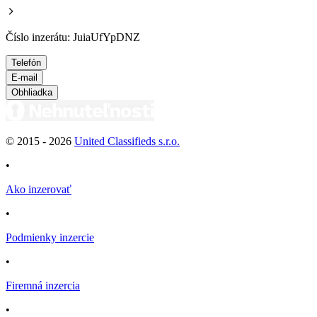
Číslo inzerátu: JuiaUfYpDNZ
Telefón
E-mail
Obhliadka
© 2015 -
2026
United Classifieds s.r.o.
•
Ako inzerovať
•
Podmienky inzercie
•
Firemná inzercia
•