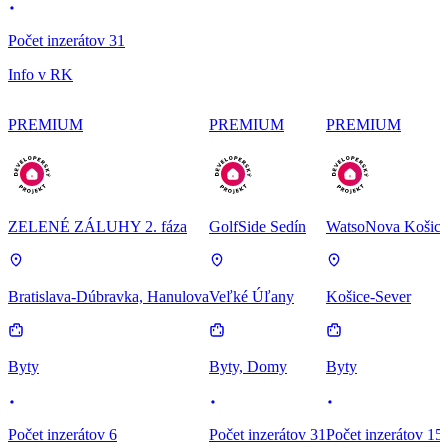
Počet inzerátov 31
Info v RK
PREMIUM
PREMIUM
PREMIUM
ZELENÉ ZÁLUHY 2. fáza
GolfSide Sedín
WatsoNova Košice
Bratislava-Dúbravka, Hanulova
Veľké Úľany
Košice-Sever
Byty
Byty, Domy
Byty
Počet inzerátov 6
Počet inzerátov 31
Počet inzerátov 15