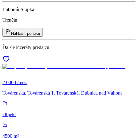
Ľubomír Stopka
Trenčín
Nahlásiť ponuku
Ďalšie inzeráty predajcu
2 000 €/mes.
Továrenská, Továrenská 1, Továrenská, Dubnica nad Váhom
Objekt
4500 m²