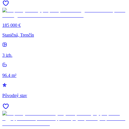
185 000 €
Staničná, Trenčín
3 izb.
96.4 m²
Pôvodný stav