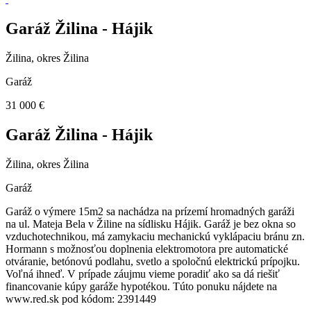
Garáž Žilina - Hájik
Žilina, okres Žilina
Garáž
31 000 €
Garáž Žilina - Hájik
Žilina, okres Žilina
Garáž
Garáž o výmere 15m2 sa nachádza na prízemí hromadných garáži
na ul. Mateja Bela v Žiline na sídlisku Hájik. Garáž je bez okna so
vzduchotechnikou, má zamykaciu mechanickú vyklápaciu bránu zn.
Hormann s možnosťou doplnenia elektromotora pre automatické
otváranie, betónovú podlahu, svetlo a spoločnú elektrickú prípojku.
Voľná ihneď. V prípade záujmu vieme poradiť ako sa dá riešiť
financovanie kúpy garáže hypotékou. Túto ponuku nájdete na
www.red.sk pod kódom: 2391449