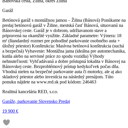
Bánovská cesta, Žilina, okres Žilina
Garáž
Betónová garáž s montážnou jamou – Žilina (Bánová) Ponúkame na
predaj betónovú garáž v Žiline, mestská časť Bánová, situovanú na
Bánovskej ceste. Garáž je v dobrom, udržiavanom stave a
pripravená na okamžité využitie. Základné parametre: Výmera: 18
m² (štandardný rozmer pre pohodlné parkovanie osobného auta +
úložný priestor) Konštrukcia: Masívna betónová konštrukcia (suchá
a bezpečná) Vybavenie: Montážna jama (ideálna pre automechanika,
kutila alebo na servisné práce zo spodu vozidla) Výhody
nehnuteľnosti: Vyhľadávaná a dobre prístupná lokalita v Bánovej na
Bánovskej ceste. Bezproblémový prístup kedykoľvek počas dňa.
Vhodná nielen na bezpečné parkovanie auta či motorky, ale aj ako
skladový priestor alebo investícia na následný prenájom. Túto
ponuku nájdete na www.red.sk pod kódom: 246463
Realitná kancelária RED, s.r.o.
Garáže, parkovanie Slovensko Predaj
19 900 €