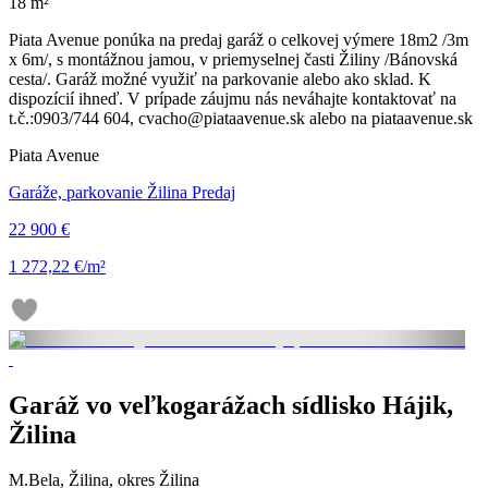
18 m²
Piata Avenue ponúka na predaj garáž o celkovej výmere 18m2 /3m
x 6m/, s montážnou jamou, v priemyselnej časti Žiliny /Bánovská
cesta/. Garáž možné využiť na parkovanie alebo ako sklad. K
dispozícií ihneď. V prípade záujmu nás neváhajte kontaktovať na
t.č.:0903/744 604, cvacho@piataavenue.sk alebo na piataavenue.sk
Piata Avenue
Garáže, parkovanie Žilina Predaj
22 900 €
1 272,22 €/m²
Garáž vo veľkogarážach sídlisko Hájik,
Žilina
M.Bela, Žilina, okres Žilina