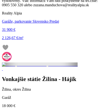
vyhotovený. Viac informácií Vám radi poskytneme na tel.čísle:
0905 550 320 alebo zuzana.manduchova@realityalpia.sk
Reality Alpia
Garáže, parkovanie Slovensko Predaj
31 900 €
2 126,67 €/m²
Vonkajšie státie Žilina - Hájik
Žilina, okres Žilina
Garáž
18 000 €