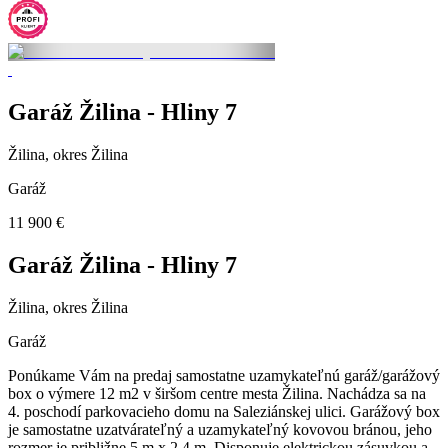
Garáž Žilina - Hliny 7
Žilina, okres Žilina
Garáž
11 900 €
Garáž Žilina - Hliny 7
Žilina, okres Žilina
Garáž
Ponúkame Vám na predaj samostatne uzamykateľnú garáž/garážový
box o výmere 12 m2 v širšom centre mesta Žilina. Nachádza sa na
4. poschodí parkovacieho domu na Saleziánskej ulici. Garážový box
je samostatne uzatvárateľný a uzamykateľný kovovou bránou, jeho
rozmer je približne 5 m x 2,4 m. Disponuje elektrickou zásuvkou a