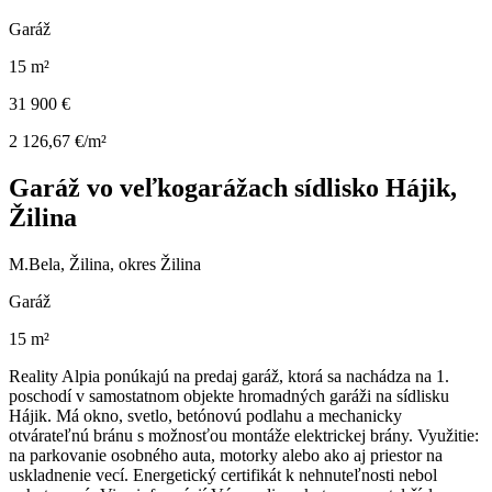
Garáž
15 m²
31 900 €
2 126,67 €/m²
Garáž vo veľkogarážach sídlisko Hájik,
Žilina
M.Bela, Žilina, okres Žilina
Garáž
15 m²
Reality Alpia ponúkajú na predaj garáž, ktorá sa nachádza na 1.
poschodí v samostatnom objekte hromadných garáži na sídlisku
Hájik. Má okno, svetlo, betónovú podlahu a mechanicky
otvárateľnú bránu s možnosťou montáže elektrickej brány. Využitie:
na parkovanie osobného auta, motorky alebo ako aj priestor na
uskladnenie vecí. Energetický certifikát k nehnuteľnosti nebol