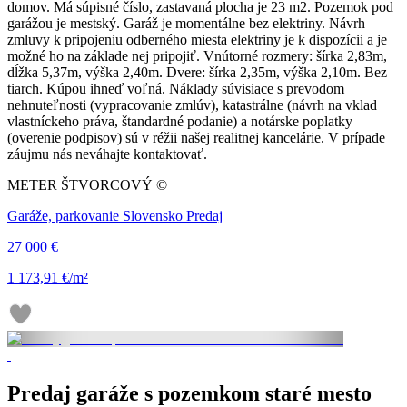
domov. Má súpisné číslo, zastavaná plocha je 23 m2. Pozemok pod
garážou je mestský. Garáž je momentálne bez elektriny. Návrh
zmluvy k pripojeniu odberného miesta elektriny je k dispozícii a je
možné ho na základe nej pripojiť. Vnútorné rozmery: šírka 2,83m,
dĺžka 5,37m, výška 2,40m. Dvere: šírka 2,35m, výška 2,10m. Bez
tiarch. Kúpou ihneď voľná. Náklady súvisiace s prevodom
nehnuteľnosti (vypracovanie zmlúv), katastrálne (návrh na vklad
vlastníckeho práva, štandardné podanie) a notárske poplatky
(overenie podpisov) sú v réžii našej realitnej kancelárie. V prípade
záujmu nás neváhajte kontaktovať.
METER ŠTVORCOVÝ ©
Garáže, parkovanie Slovensko Predaj
27 000 €
1 173,91 €/m²
Predaj garáže s pozemkom staré mesto