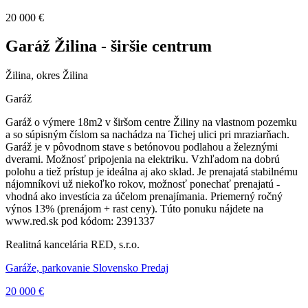
20 000 €
Garáž Žilina - širšie centrum
Žilina, okres Žilina
Garáž
Garáž o výmere 18m2 v širšom centre Žiliny na vlastnom pozemku
a so súpisným číslom sa nachádza na Tichej ulici pri mraziarňach.
Garáž je v pôvodnom stave s betónovou podlahou a železnými
dverami. Možnosť pripojenia na elektriku. Vzhľadom na dobrú
polohu a tiež prístup je ideálna aj ako sklad. Je prenajatá stabilnému
nájomníkovi už niekoľko rokov, možnosť ponechať prenajatú -
vhodná ako investícia za účelom prenajímania. Priemerný ročný
výnos 13% (prenájom + rast ceny). Túto ponuku nájdete na
www.red.sk pod kódom: 2391337
Realitná kancelária RED, s.r.o.
Garáže, parkovanie Slovensko Predaj
20 000 €