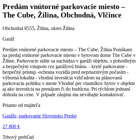
Predám vnútorné parkovacie miesto –
The Cube, Žilina, Obchodná, Vlčince
Obchodná 8555, Žilina, okres Žilina
Garáž
Predám vnútorné parkovacie miesto – The Cube, Žilina Ponúkam
na predaj vnútorné parkovacie miesto v bytovom dome The Cube v
Žiline. Parkovacie státie sa nachádza v garáži objektu, s pohodlným
a bezpečným vstupom cez garážovú bránu. - kryté parkovanie -
bezpečný prístup -ochrana vozidla pred nepriaznivým počasím -
výborná lokalita - vhodná investícia vzhľadom na plánovanú
parkovaciu politiku v meste Vhodné pre vlastníkov bytov v objekte
aj ako investícia na prenájom či do budúcna. Pri rýchlom jednaní
dohoda na cene. V prípade záujmu ma neváhajte kontaktovať.
Priamo od majiteľa
Garáže, parkovanie Slovensko Predaj
27 800 €
Trhový prehľad