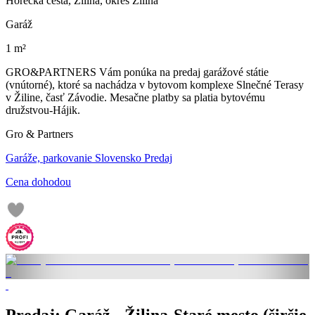
Hôrecká cesta, Žilina, okres Žilina
Garáž
1 m²
GRO&PARTNERS Vám ponúka na predaj garážové státie
(vnútorné), ktoré sa nachádza v bytovom komplexe Slnečné Terasy
v Žiline, časť Závodie. Mesačne platby sa platia bytovému
družstvou-Hájik.
Gro & Partners
Garáže, parkovanie Slovensko Predaj
Cena dohodou
Predaj: Garáž - Žilina-Staré mesto (širšie