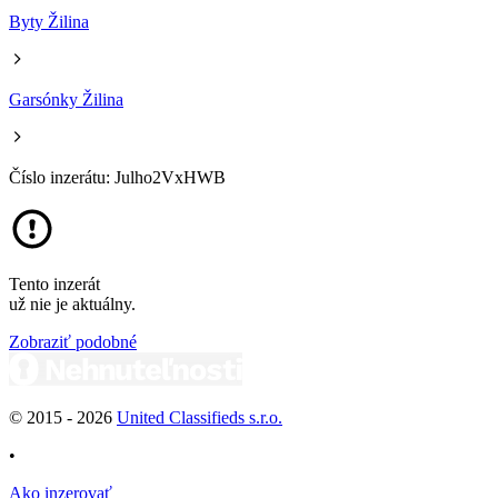
Byty Žilina
Garsónky Žilina
Číslo inzerátu: Julho2VxHWB
Tento inzerát
už nie je aktuálny.
Zobraziť podobné
© 2015 -
2026
United Classifieds s.r.o.
•
Ako inzerovať