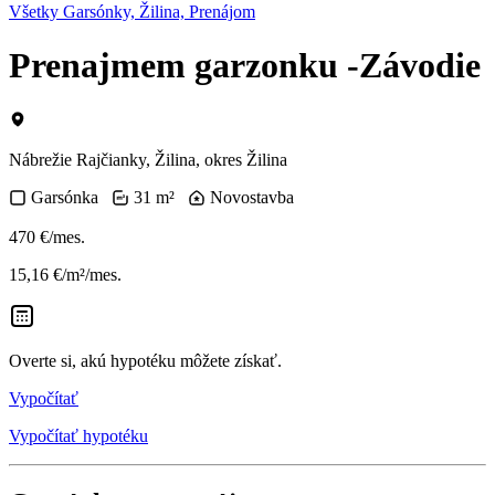
Všetky Garsónky, Žilina, Prenájom
Prenajmem garzonku -Závodie
Nábrežie Rajčianky, Žilina, okres Žilina
Garsónka
31 m²
Novostavba
470 €/mes.
15,16 €/m²/mes.
Overte si, akú hypotéku môžete získať.
Vypočítať
Vypočítať hypotéku