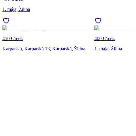
1. mája, Žilina
450 €/mes.
400 €/mes.
Karpatská, Karpatská 13, Karpatská, Žilina
1. mája, Žilina