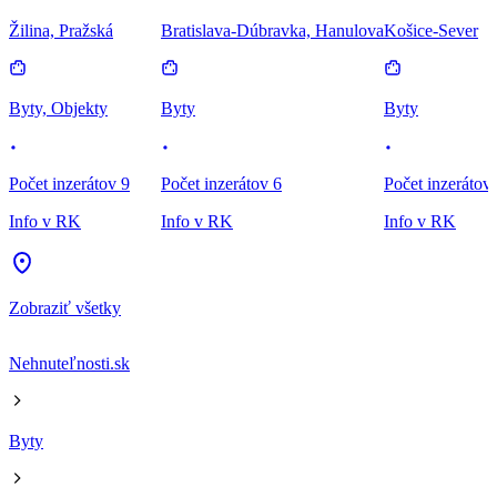
Žilina, Pražská
Bratislava-Dúbravka, Hanulova
Košice-Sever
Byty, Objekty
Byty
Byty
Počet inzerátov 9
Počet inzerátov 6
Počet inzerátov
Info v RK
Info v RK
Info v RK
Zobraziť všetky
Nehnuteľnosti.sk
Byty