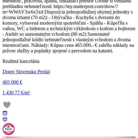
miestnosť, pracovňa, spálňa, odkladací priestor Urobte si virtuálnu
prehliadku nehnuteľnosti: https://my.matterport.com/show/?
m=WWAY3w6x5xd Dispozícia jednopodlažnej obytnej jednotky s
dvoma izbami (70 m2): - Obývačka - Kuchyňa s dverami do
komory, vybavená modernými spotrebičmi - Spálňa - Kúpeľňa s
vaňou, WC a bidetom a technickým výklenkom s kotlom a bojlerom
- Ateliér so samostatným vchodom (80 m2) Samostatné
jednopodlažné krídlo nehnuteľnosti s vlastným vchodom a dvoma
miestnosťami. Náklady: Kúpna cena 465.000,- € zahŕňa náklady na
právne služby a poplatky spojené s prevodom na katastri.
Realitná kancelária
Domy Slovensko Predaj
465 000 €
1 430,77 €/m²