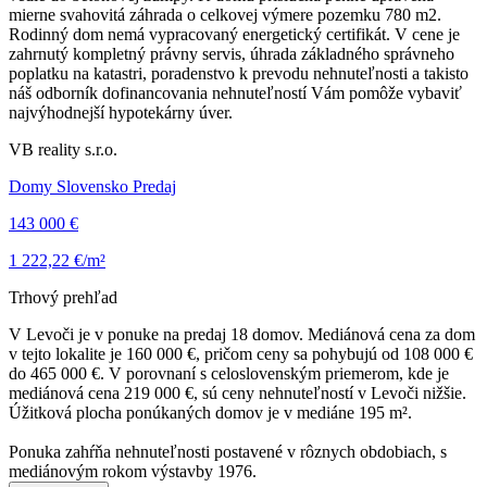
mierne svahovitá záhrada o celkovej výmere pozemku 780 m2.
Rodinný dom nemá vypracovaný energetický certifikát. V cene je
zahrnutý kompletný právny servis, úhrada základného správneho
poplatku na katastri, poradenstvo k prevodu nehnuteľnosti a takisto
náš odborník dofinancovania nehnuteľností Vám pomôže vybaviť
najvýhodnejší hypotekárny úver.
VB reality s.r.o.
Domy Slovensko Predaj
143 000 €
1 222,22 €/m²
Trhový prehľad
V Levoči je v ponuke na predaj 18 domov. Mediánová cena za dom
v tejto lokalite je 160 000 €, pričom ceny sa pohybujú od 108 000 €
do 465 000 €. V porovnaní s celoslovenským priemerom, kde je
mediánová cena 219 000 €, sú ceny nehnuteľností v Levoči nižšie.
Úžitková plocha ponúkaných domov je v mediáne 195 m².
Ponuka zahŕňa nehnuteľnosti postavené v rôznych obdobiach, s
mediánovým rokom výstavby 1976.