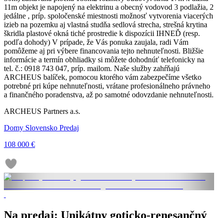
11m objekt je napojený na elektrinu a obecný vodovod 3 podlažia, 2
jedálne , príp. spoločenské miestnosti možnosť vytvorenia viacerých
izieb na pozemku aj vlastná studňa sedlová strecha, strešná krytina
škridla plastové okná tiché prostredie k dispozícii IHNEĎ (resp.
podľa dohody) V prípade, že Vás ponuka zaujala, radi Vám
pomôžeme aj pri výbere financovania tejto nehnuteľnosti. Bližšie
informácie a termín obhliadky si môžete dohodnúť telefonicky na
tel. č.: 0918 743 047, príp. mailom. Naše služby zahŕňajú
ARCHEUS balíček, pomocou ktorého vám zabezpečíme všetko
potrebné pri kúpe nehnuteľnosti, vrátane profesionálneho právneho
a finančného poradenstva, až po samotné odovzdanie nehnuteľnosti.
ARCHEUS Partners a.s.
Domy Slovensko Predaj
108 000 €
Na predaj: Unikátny goticko-renesančný