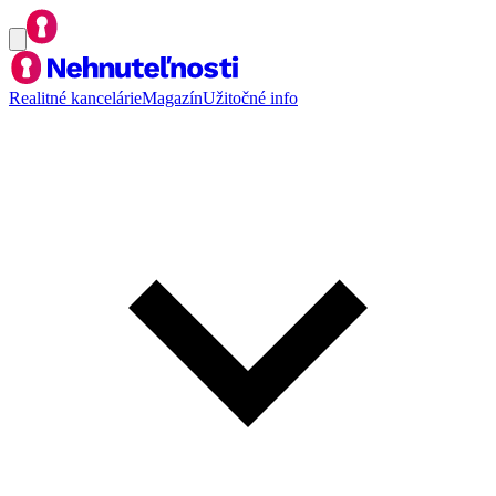
Realitné kancelárie
Magazín
Užitočné info