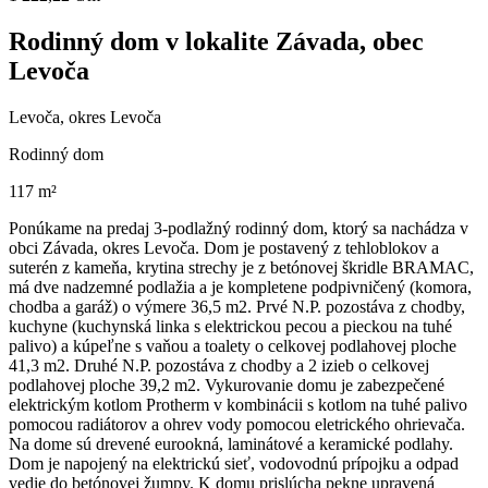
Rodinný dom v lokalite Závada, obec
Levoča
Levoča, okres Levoča
Rodinný dom
117 m²
Ponúkame na predaj 3-podlažný rodinný dom, ktorý sa nachádza v
obci Závada, okres Levoča. Dom je postavený z tehloblokov a
suterén z kameňa, krytina strechy je z betónovej škridle BRAMAC,
má dve nadzemné podlažia a je kompletene podpivničený (komora,
chodba a garáž) o výmere 36,5 m2. Prvé N.P. pozostáva z chodby,
kuchyne (kuchynská linka s elektrickou pecou a pieckou na tuhé
palivo) a kúpeľne s vaňou a toalety o celkovej podlahovej ploche
41,3 m2. Druhé N.P. pozostáva z chodby a 2 izieb o celkovej
podlahovej ploche 39,2 m2. Vykurovanie domu je zabezpečené
elektrickým kotlom Protherm v kombinácii s kotlom na tuhé palivo
pomocou radiátorov a ohrev vody pomocou eletrického ohrievača.
Na dome sú drevené eurookná, laminátové a keramické podlahy.
Dom je napojený na elektrickú sieť, vodovodnú prípojku a odpad
vedie do betónovej žumpy. K domu prislúcha pekne upravená