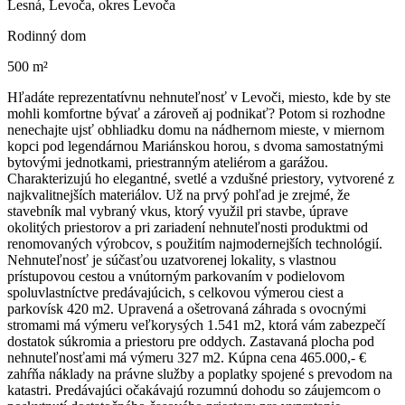
Lesná, Levoča, okres Levoča
Rodinný dom
500 m²
Hľadáte reprezentatívnu nehnuteľnosť v Levoči, miesto, kde by ste
mohli komfortne bývať a zároveň aj podnikať? Potom si rozhodne
nenechajte ujsť obhliadku domu na nádhernom mieste, v miernom
kopci pod legendárnou Mariánskou horou, s dvoma samostatnými
bytovými jednotkami, priestranným ateliérom a garážou.
Charakterizujú ho elegantné, svetlé a vzdušné priestory, vytvorené z
najkvalitnejších materiálov. Už na prvý pohľad je zrejmé, že
stavebník mal vybraný vkus, ktorý využil pri stavbe, úprave
okolitých priestorov a pri zariadení nehnuteľnosti produktmi od
renomovaných výrobcov, s použitím najmodernejších technológií.
Nehnuteľnosť je súčasťou uzatvorenej lokality, s vlastnou
prístupovou cestou a vnútorným parkovaním v podielovom
spoluvlastníctve predávajúcich, s celkovou výmerou ciest a
parkovísk 420 m2. Upravená a ošetrovaná záhrada s ovocnými
stromami má výmeru veľkorysých 1.541 m2, ktorá vám zabezpečí
dostatok súkromia a priestoru pre oddych. Zastavaná plocha pod
nehnuteľnosťami má výmeru 327 m2. Kúpna cena 465.000,- €
zahŕňa náklady na právne služby a poplatky spojené s prevodom na
katastri. Predávajúci očakávajú rozumnú dohodu so záujemcom o