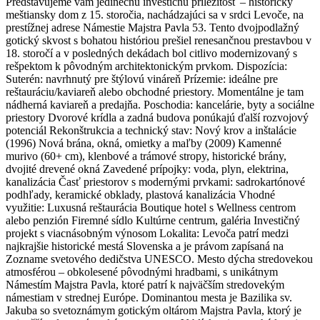
Predstavujeme vám jedinečnú investičnú príležitosť – historický
meštiansky dom z 15. storočia, nachádzajúci sa v srdci Levoče, na
prestížnej adrese Námestie Majstra Pavla 53. Tento dvojpodlažný
gotický skvost s bohatou históriou prešiel renesančnou prestavbou v
18. storočí a v posledných dekádach bol citlivo modernizovaný s
rešpektom k pôvodným architektonickým prvkom. Dispozícia:
Suterén: navrhnutý pre štýlovú vináreň Prízemie: ideálne pre
reštauráciu/kaviareň alebo obchodné priestory. Momentálne je tam
nádherná kaviareň a predajňa. Poschodia: kancelárie, byty a sociálne
priestory Dvorové krídla a zadná budova ponúkajú ďalší rozvojový
potenciál Rekonštrukcia a technický stav: Nový krov a inštalácie
(1996) Nová brána, okná, omietky a maľby (2009) Kamenné
murivo (60+ cm), klenbové a trámové stropy, historické brány,
dvojité drevené okná Zavedené prípojky: voda, plyn, elektrina,
kanalizácia Časť priestorov s modernými prvkami: sadrokartónové
podhľady, keramické obklady, plastová kanalizácia Vhodné
využitie: Luxusná reštaurácia Boutique hotel s Wellness centrom
alebo penzión Firemné sídlo Kultúrne centrum, galéria Investičný
projekt s viacnásobným výnosom Lokalita: Levoča patrí medzi
najkrajšie historické mestá Slovenska a je právom zapísaná na
Zozname svetového dedičstva UNESCO. Mesto dýcha stredovekou
atmosférou – obkolesené pôvodnými hradbami, s unikátnym
Námestím Majstra Pavla, ktoré patrí k najväčším stredovekým
námestiam v strednej Európe. Dominantou mesta je Bazilika sv.
Jakuba so svetoznámym gotickým oltárom Majstra Pavla, ktorý je