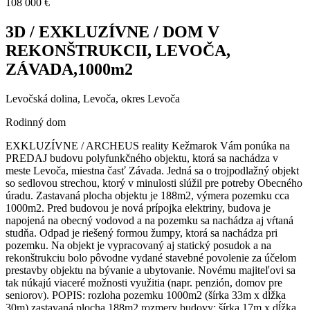
108 000 €
3D / EXKLUZÍVNE / DOM V
REKONŠTRUKCII, LEVOČA,
ZÁVADA,1000m2
Levočská dolina, Levoča, okres Levoča
Rodinný dom
EXKLUZÍVNE / ARCHEUS reality Kežmarok Vám ponúka na
PREDAJ budovu polyfunkčného objektu, ktorá sa nachádza v
meste Levoča, miestna časť Závada. Jedná sa o trojpodlažný objekt
so sedlovou strechou, ktorý v minulosti slúžil pre potreby Obecného
úradu. Zastavaná plocha objektu je 188m2, výmera pozemku cca
1000m2. Pred budovou je nová prípojka elektriny, budova je
napojená na obecný vodovod a na pozemku sa nachádza aj vŕtaná
studňa. Odpad je riešený formou žumpy, ktorá sa nachádza pri
pozemku. Na objekt je vypracovaný aj statický posudok a na
rekonštrukciu bolo pôvodne vydané stavebné povolenie za účelom
prestavby objektu na bývanie a ubytovanie. Novému majiteľovi sa
tak núkajú viaceré možnosti využitia (napr. penzión, domov pre
seniorov). POPIS: rozloha pozemku 1000m2 (šírka 33m x dĺžka
30m) zastavaná plocha 188m2 rozmery budovy: šírka 17m x dĺžka