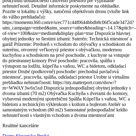
poskytnutí dostatočného časového priestoru pre vypratanie
nehnuteľností. Detailné informácie poskytneme na obhliadke.
Pozrite si lokalitu z výšky, natočenú objektívom dronu (vložte link
do vášho prehliadača):
https://momento360.com/e/u/ec771c44f0644bbdb8c06f5cade3472d?
utm_campaign=embed&utm_source=other&heading=-14.17&pitch=-5
of-view=100&size=medium&display-plan=true Dispozícia hlavnej
obytnej jednotky so šiestimi izbami: Suterén: Technická miestnosť a
garáž Prízemie: Predsieň s vchodom do obývačky a schodiskom do
suterénu, otvorený veľkorysý priestor s obývačkou, modernou
kuchyňou a schodiskom na prvé poschodie, z kuchyne sa vstupuje
do priestrannej komory Prvé poschodie: pracovňa, spálňa s
výstupom na lodžiu, kúpeľňa s vaňou, WC a bidetom, odkladací
priestor Druhé (podkrovné) poschodie: prechodná pavlačová
miestnosť, pracovňa, spálňa, odkladací priestor Urobte si virtuálnu
prehliadku nehnuteľnosti: https://my.matterport.com/show/?
m=WWAY3w6x5xd Dispozícia jednopodlažnej obytnej jednotky s
dvoma izbami (70 m2) Obývačka Kuchyňa s dverami do komory,
vybavená modernými spotrebičmi Spálňa Kúpeľňa s vaňou, WC a
bidetom a technickým výklenkom s kotlom a bojlerom Ateliér so
samostatným vchodom (80 m2) Samostatné jednopodlažné krídlo
nehnuteľnosti s vlastným vchodom a dvoma miestnosťami
Realitné kancelárie
Domy Slovensko Predaj