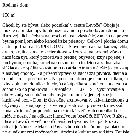
Rodinný dom
150 m²
Chceli by ste bývať alebo podnikať v centre Levoče? Oboje je
možné napríklad aj v tomto inzerovanom poschodovom dome na
Ružovej ulici. Trebárs na poschodí mať vlastné bývanie a na prízemí
byt na prenájom alebo kancelárske priestory. Celková plocha domu
a átria je 152 m2. POPIS DOMU - Stavebný materiál kameň, tehla,
drevo, krytina strechy je eternitová. - Teraz sa na prízemí vľavo
nachádza byt, ktorý pozostáva z prednej obývacej izby spojenej s
kuchyňou, chodba, kúpeľňa so sprchou a toaletou a zadná izba
slúžiaca ako spálňa so vstupom do átria. Átrium má ešte jeden vstup
z hlavnej chodby. Na prízemí vpravo sa nachádza pivnica, dielňa a
schodisko na poschodie. - Na poschodí domu je chodba, balkón, tri
izby s oknami do ulice, kuchyňa a kúpeľňa so sprchou a toaletou a
schodisko do podkrovia. - Orientácia: J – JZ – S - Vykurovanie a
ohrev vody sú centrálne plynovým kotlom. V jednej izbe je
kachľová pec. - Dom je čiastočne zrenovovaný, užívaniaschopný a
obývaný. - Je napojený na verejný vodovod, plynovod, mestskú
kanalizáciu, má pripojenie na elektrickú sieť. Videoprehliadku si
môžete pozrieť na odkaze: https://youtu.be/aG6qEIFY0vc Ružová
ulica v Levoči je veľmi obľúbená na bývanie. Len pár krokov
odtiaľ je Námestie Majstra Pavla s bohatou históriou a pamiatkami,
no aj nákupnými možnosťami, úradmi a kultúrnym vyžitím. Zaujala