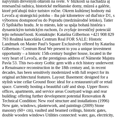
najvyšším dreveným oltárom na svete. V blízkosti sa nachádza aj
renesančná radnica, historické meštianske domy, múzeá a galérie,
ktoré priťahujú tisíce turistov ročne. Okrem kultúrnej hodnoty má
Levoča aj strategickú polohu – iba pár kilometrov od diaľnice D1, s
výbornou dostupnosťou do Popradu (medzinárodné letisko), Tatier
či Spišského hradu. Je to miesto, kde sa spája bohatá história s
dynamickým turistickým ruchom, čo zvyšuje investičný potenciál
tejto nehnuteľnosti. Kontaktujte: Katarína Gilbertson +421 908 829
793 Realitná kancelária Centrum Real FOR SALE: Historic
Landmark on Master Paul’s Square Exclusively offered by Katarína
Gilbertson / Centrum Real We present to you a unique investment
opportunity – a historic 15th-century burgher house, located in the
very heart of Levoča, at the prestigious address of Námestie Majstra
Pavla 53. This two-story Gothic gem with a rich history underwent
a Renaissance reconstruction in the 18th century and, in recent
decades, has been sensitively modernized with full respect for its
original architectural features. Layout: Basement: designed for a
stylish wine cellar Ground floor: ideal for a restaurant/café or retail
space. Currently hosting a beautiful café and shop. Upper floors:
offices, apartments, and service areas Courtyard wings and rear
building: offering further development potential Renovation &
Technical Condition: New roof structure and installations (1996)
New gate, windows, plasterwork, and paintings (2009) Stone
masonry (60+ cm), vaulted and beamed ceilings, historic gates,
double wooden windows Utilities connected: water, gas, electricity,