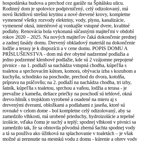
hospodárska budova a prechod cez garáže na Špitálsku ulicu.
Rodinný dom je spolovice podpivničený, celý odizolovaný, má
novú škridlovú strešnú krytinu a nové drevené krovy, kompletne
vymenené všetky rozvody elektriny, vody, plynu, kanalizácie,
vymenené okná, interiérové aj vonkajšie vstupné dvere, kvalitné
podlahy. Renovácia bola vykonaná súčasnými majiteľmi v období
rokov 2020 – 2025. Na nových majiteľov čaká dokončenie prednej
a zadnej fasády domu. Drevený obkladový materiál na dokončenie
lodžie a terasy je k dispozícii a v cene domu. POPIS DOMU A
PRÍSLUŠENSTVA - dom má dve obytné nadzemné podlažia a
jedno podzemné klenbové podlažie, kde sú 2 vzájomne prepojené
pivnice - na 1. podlaží sa nachádza vstupná chodba, kúpeľňa s
toaletou a sprchovacím kútom, komora, obývacia izba s kozubom a
kuchyňa, schodisko na poschodie, prechod do dvora, kotolňa,
príprava na práčovňu; na 2. podlaží na nachádza chodba, tri izby,
šatník, kúpeľňa s toaletou, sprchou a vaňou, lodžia a terasa - je
prevažne z kameňa, deliace priečky na poschodí sú tehlové, okná
drevo-hliník s trojsklom vyrobené a osadené na mieru aj s
drevenými dverami, obložkami a podlahami z jaseňa, ktoré sú
rovnaké v celom dome - bol kompletne celý odizolovaný, aby sa
zamedzilo vlhkosti, má urobené prieduchy, hydroizolácie a tepelné
izolácie, vďaka čomu je suchý a teplý; spodnej vlhkosti v pivnici sa
zamedzilo tak, že sa obnovila pôvodná zberná šachta spodnej vody
a tá sa používa ako úžitková na splachovanie v toaletách – je však
možné aj prepnutie na mestskú vodu z domu - kúrenie a ohrev vody