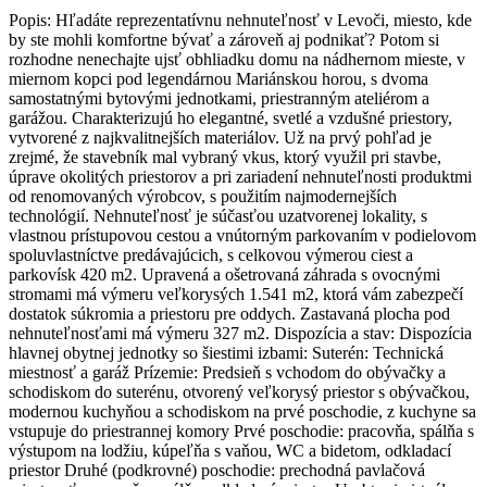
Popis: Hľadáte reprezentatívnu nehnuteľnosť v Levoči, miesto, kde
by ste mohli komfortne bývať a zároveň aj podnikať? Potom si
rozhodne nenechajte ujsť obhliadku domu na nádhernom mieste, v
miernom kopci pod legendárnou Mariánskou horou, s dvoma
samostatnými bytovými jednotkami, priestranným ateliérom a
garážou. Charakterizujú ho elegantné, svetlé a vzdušné priestory,
vytvorené z najkvalitnejších materiálov. Už na prvý pohľad je
zrejmé, že stavebník mal vybraný vkus, ktorý využil pri stavbe,
úprave okolitých priestorov a pri zariadení nehnuteľnosti produktmi
od renomovaných výrobcov, s použitím najmodernejších
technológií. Nehnuteľnosť je súčasťou uzatvorenej lokality, s
vlastnou prístupovou cestou a vnútorným parkovaním v podielovom
spoluvlastníctve predávajúcich, s celkovou výmerou ciest a
parkovísk 420 m2. Upravená a ošetrovaná záhrada s ovocnými
stromami má výmeru veľkorysých 1.541 m2, ktorá vám zabezpečí
dostatok súkromia a priestoru pre oddych. Zastavaná plocha pod
nehnuteľnosťami má výmeru 327 m2. Dispozícia a stav: Dispozícia
hlavnej obytnej jednotky so šiestimi izbami: Suterén: Technická
miestnosť a garáž Prízemie: Predsieň s vchodom do obývačky a
schodiskom do suterénu, otvorený veľkorysý priestor s obývačkou,
modernou kuchyňou a schodiskom na prvé poschodie, z kuchyne sa
vstupuje do priestrannej komory Prvé poschodie: pracovňa, spálňa s
výstupom na lodžiu, kúpeľňa s vaňou, WC a bidetom, odkladací
priestor Druhé (podkrovné) poschodie: prechodná pavlačová