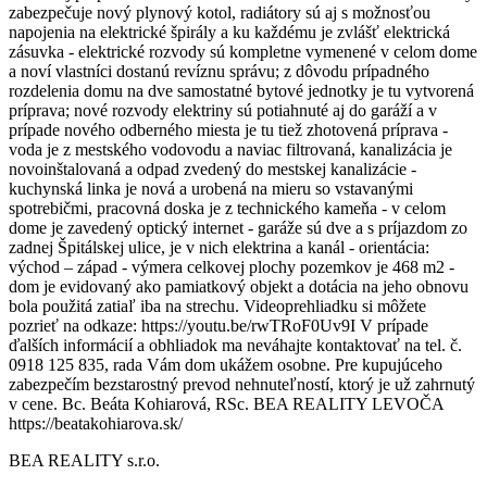
zabezpečuje nový plynový kotol, radiátory sú aj s možnosťou
napojenia na elektrické špirály a ku každému je zvlášť elektrická
zásuvka - elektrické rozvody sú kompletne vymenené v celom dome
a noví vlastníci dostanú revíznu správu; z dôvodu prípadného
rozdelenia domu na dve samostatné bytové jednotky je tu vytvorená
príprava; nové rozvody elektriny sú potiahnuté aj do garáží a v
prípade nového odberného miesta je tu tiež zhotovená príprava -
voda je z mestského vodovodu a naviac filtrovaná, kanalizácia je
novoinštalovaná a odpad zvedený do mestskej kanalizácie -
kuchynská linka je nová a urobená na mieru so vstavanými
spotrebičmi, pracovná doska je z technického kameňa - v celom
dome je zavedený optický internet - garáže sú dve a s príjazdom zo
zadnej Špitálskej ulice, je v nich elektrina a kanál - orientácia:
východ – západ - výmera celkovej plochy pozemkov je 468 m2 -
dom je evidovaný ako pamiatkový objekt a dotácia na jeho obnovu
bola použitá zatiaľ iba na strechu. Videoprehliadku si môžete
pozrieť na odkaze: https://youtu.be/rwTRoF0Uv9I V prípade
ďalších informácií a obhliadok ma neváhajte kontaktovať na tel. č.
0918 125 835, rada Vám dom ukážem osobne. Pre kupujúceho
zabezpečím bezstarostný prevod nehnuteľností, ktorý je už zahrnutý
v cene. Bc. Beáta Kohiarová, RSc. BEA REALITY LEVOČA
https://beatakohiarova.sk/
BEA REALITY s.r.o.