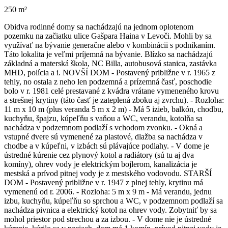
250 m²
Obidva rodinné domy sa nachádzajú na jednom oplotenom
pozemku na začiatku ulice Gašpara Haina v Levoči. Mohli by sa
využívať na bývanie generačne alebo v kombinácii s podnikaním.
Táto lokalita je veľmi príjemná na bývanie. Blízko sa nachádzajú
základná a materská škola, NC Billa, autobusová stanica, zastávka
MHD, polícia a i. NOVŠÍ DOM - Postavený približne v r. 1965 z
tehly, no ostala z neho len podzemná a prízemná časť, poschodie
bolo v r. 1981 celé prestavané z kvádra vrátane vymeneného krovu
a strešnej krytiny (táto časť je zateplená zboku aj zvrchu). - Rozloha:
11 m x 10 m (plus veranda 5 m x 2 m) - Má 5 izieb, balkón, chodbu,
kuchyňu, špajzu, kúpeľňu s vaňou a WC, verandu, kotolňa sa
nachádza v podzemnom podlaží s vchodom zvonku. - Okná a
vstupné dvere sú vymenené za plastové, dlažba sa nachádza v
chodbe a v kúpeľni, v izbách sú plávajúce podlahy. - V dome je
ústredné kúrenie cez plynový kotol a radiátory (sú tu aj dva
komíny), ohrev vody je elektrickým bojlerom, kanalizácia je
mestská a prívod pitnej vody je z mestského vodovodu. STARŠÍ
DOM - Postavený približne v r. 1947 z plnej tehly, krytinu má
vymenenú od r. 2006. - Rozloha: 5 m x 9 m - Má verandu, jednu
izbu, kuchyňu, kúpeľňu so sprchou a WC, v podzemnom podlaží sa
nachádza pivnica a elektrický kotol na ohrev vody. Zobytniť by sa
mohol priestor pod strechou a za izbou. - V dome nie je ústredné