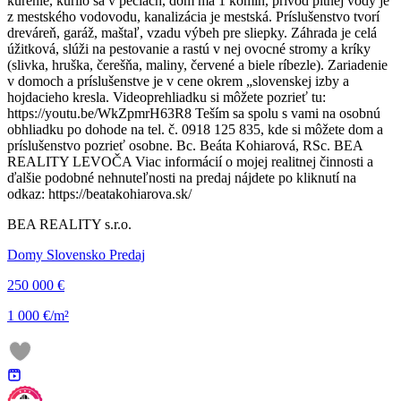
kúrenie, kúrilo sa v peciach, dom má 1 komín, prívod pitnej vody je
z mestského vodovodu, kanalizácia je mestská. Príslušenstvo tvorí
dreváreň, garáž, maštaľ, vzadu výbeh pre sliepky. Záhrada je celá
úžitková, slúži na pestovanie a rastú v nej ovocné stromy a kríky
(slivka, hruška, čerešňa, maliny, červené a biele ríbezle). Zariadenie
v domoch a príslušenstve je v cene okrem „slovenskej izby a
hojdacieho kresla. Videoprehliadku si môžete pozrieť tu:
https://youtu.be/WkZpmrH63R8 Teším sa spolu s vami na osobnú
obhliadku po dohode na tel. č. 0918 125 835, kde si môžete dom a
príslušenstvo pozrieť osobne. Bc. Beáta Kohiarová, RSc. BEA
REALITY LEVOČA Viac informácií o mojej realitnej činnosti a
ďalšie podobné nehnuteľnosti na predaj nájdete po kliknutí na
odkaz: https://beatakohiarova.sk/
BEA REALITY s.r.o.
Domy Slovensko Predaj
250 000 €
1 000 €/m²