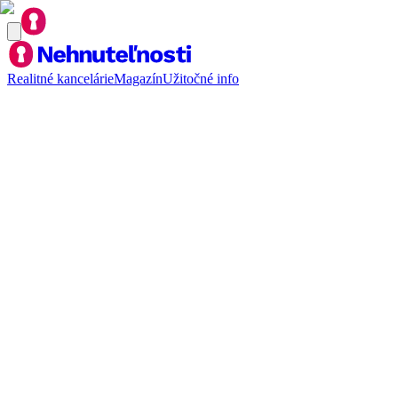
Realitné kancelárie
Magazín
Užitočné info