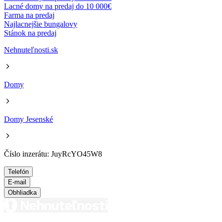
Lacné domy na predaj do 10 000€
Farma na predaj
Najlacnejšie bungalovy
Stánok na predaj
Nehnuteľnosti.sk
Domy
Domy Jesenské
Číslo inzerátu: JuyRcYO45W8
Telefón
E-mail
Obhliadka