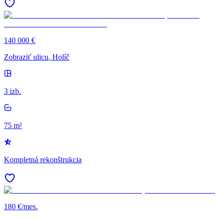
140 000 €
Zobraziť ulicu
, Holíč
3 izb.
75 m²
Kompletná rekonštrukcia
180 €/mes.