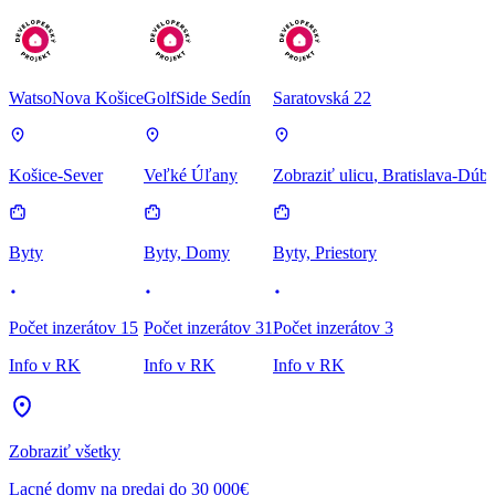
WatsoNova Košice
GolfSide Sedín
Saratovská 22
Košice-Sever
Veľké Úľany
Zobraziť ulicu
, Bratislava-Dúb
Byty
Byty, Domy
Byty, Priestory
Počet inzerátov 15
Počet inzerátov 31
Počet inzerátov 3
Info v RK
Info v RK
Info v RK
Zobraziť všetky
Lacné domy na predaj do 30 000€