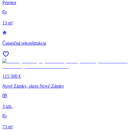
Priestor
13 m²
Čiastočná rekonštrukcia
115 500 €
Nové Zámky, okres Nové Zámky
3 izb.
73 m²