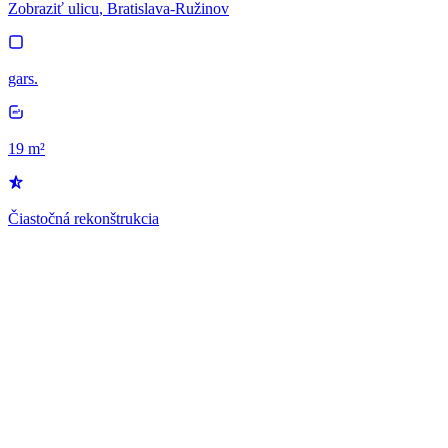
Zobraziť ulicu
, Bratislava-Ružinov
gars.
19 m²
Čiastočná rekonštrukcia