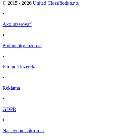
© 2015 -
2026
United Classifieds s.r.o.
•
Ako inzerovať
•
Podmienky inzercie
•
Firemná inzercia
•
Reklama
•
GDPR
•
Nastavenie súkromia