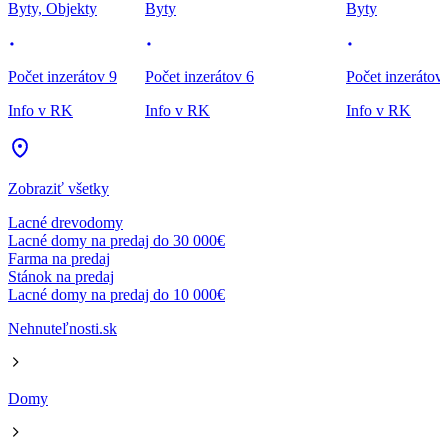
Byty, Objekty
Byty
Byty
Počet inzerátov 9
Počet inzerátov 6
Počet inzerátov
Info v RK
Info v RK
Info v RK
Zobraziť všetky
Lacné drevodomy
Lacné domy na predaj do 30 000€
Farma na predaj
Stánok na predaj
Lacné domy na predaj do 10 000€
Nehnuteľnosti.sk
Domy