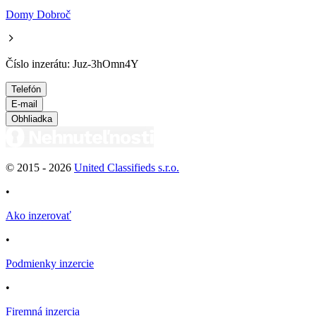
Domy Dobroč
Číslo inzerátu: Juz-3hOmn4Y
Telefón
E-mail
Obhliadka
© 2015 -
2026
United Classifieds s.r.o.
•
Ako inzerovať
•
Podmienky inzercie
•
Firemná inzercia