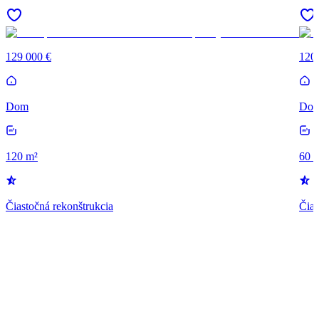
129 000 €
120
Dom
Do
120 m²
60 
Čiastočná rekonštrukcia
Čias