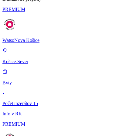
PREMIUM
WatsoNova Košice
Košice-Sever
Byty
Počet inzerátov 15
Info v RK
PREMIUM