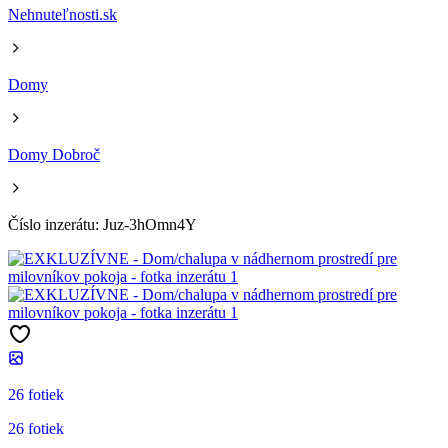
Nehnuteľnosti.sk
Domy
Domy Dobroč
Číslo inzerátu: Juz-3hOmn4Y
26 fotiek
26 fotiek