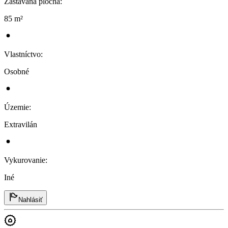
Zastavaná plocha
:
85 m²
Vlastníctvo
:
Osobné
Územie
:
Extravilán
Vykurovanie
:
Iné
Nahlásiť