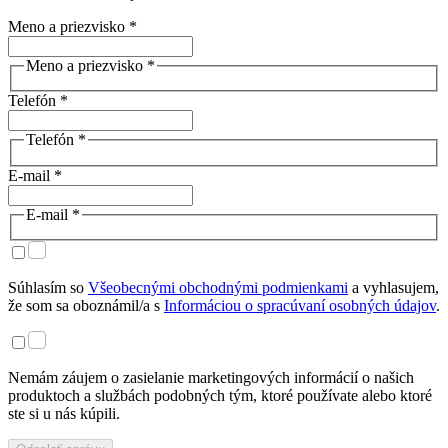
Meno a priezvisko *
Meno a priezvisko *
Telefón *
Telefón *
E-mail *
E-mail *
Súhlasím so
Všeobecnými obchodnými podmienkami
a vyhlasujem,
že som sa oboznámil/a s
Informáciou o spracúvaní osobných údajov
.
Nemám záujem o zasielanie marketingových informácií o našich
produktoch a službách podobných tým, ktoré používate alebo ktoré
ste si u nás kúpili.