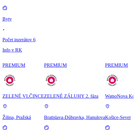
Byty
Počet inzerátov 6
Info v RK
PREMIUM
PREMIUM
PREMIUM
ZELENÉ VLČINCE
ZELENÉ ZÁLUHY 2. fáza
WatsoNova Koš
Žilina, Pražská
Bratislava-Dúbravka, Hanulova
Košice-Sever