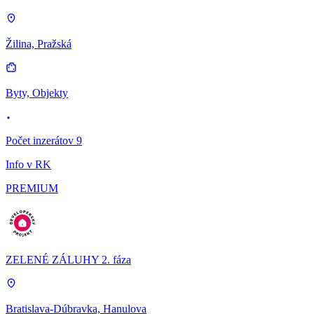
Žilina, Pražská
Byty, Objekty
Počet inzerátov 9
Info v RK
PREMIUM
ZELENÉ ZÁLUHY 2. fáza
Bratislava-Dúbravka, Hanulova