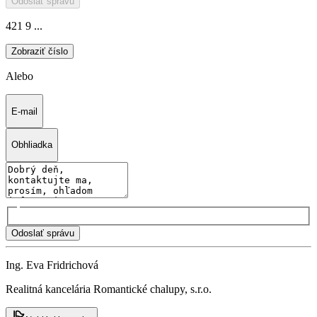
Odoslať správu
421 9 ...
Zobraziť číslo
Alebo
E-mail
Obhliadka
Odoslať správu
Ing. Eva Fridrichová
Realitná kancelária Romantické chalupy, s.r.o.