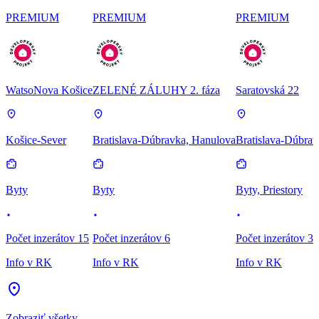
PREMIUM
PREMIUM
PREMIUM
WatsoNova Košice
ZELENÉ ZÁLUHY 2. fáza
Saratovská 22
Košice-Sever
Bratislava-Dúbravka, Hanulova
Bratislava-Dúbrav
Byty
Byty
Byty, Priestory
Počet inzerátov 15
Počet inzerátov 6
Počet inzerátov 3
Info v RK
Info v RK
Info v RK
Zobraziť všetky