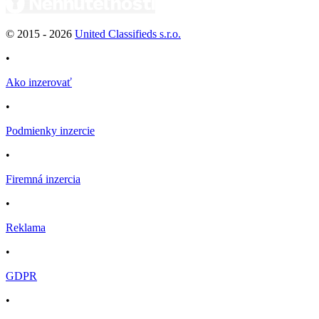
© 2015 -
2026
United Classifieds s.r.o.
•
Ako inzerovať
•
Podmienky inzercie
•
Firemná inzercia
•
Reklama
•
GDPR
•