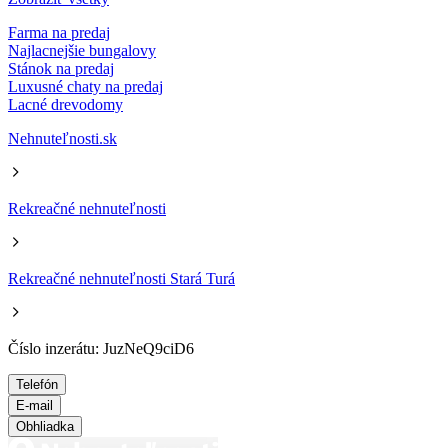
Farma na predaj
Najlacnejšie bungalovy
Stánok na predaj
Luxusné chaty na predaj
Lacné drevodomy
Nehnuteľnosti.sk
Rekreačné nehnuteľnosti
Rekreačné nehnuteľnosti Stará Turá
Číslo inzerátu: JuzNeQ9ciD6
Telefón
E-mail
Obhliadka