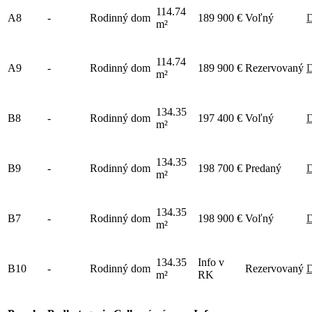
114.74
A8
-
Rodinný dom
189 900 €
Voľný
D
m²
114.74
A9
-
Rodinný dom
189 900 €
Rezervovaný
D
m²
134.35
B8
-
Rodinný dom
197 400 €
Voľný
D
m²
134.35
B9
-
Rodinný dom
198 700 €
Predaný
D
m²
134.35
B7
-
Rodinný dom
198 900 €
Voľný
D
m²
134.35
Info v
B10
-
Rodinný dom
Rezervovaný
D
m²
RK