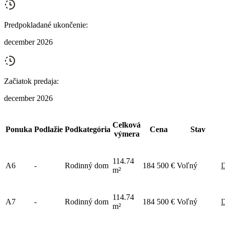
Predpokladané ukončenie
:
december 2026
Začiatok predaja
:
december 2026
Celková
Ponuka
Podlažie
Podkategória
Cena
Stav
výmera
114.74
A6
-
Rodinný dom
184 500 €
Voľný
D
m²
114.74
A7
-
Rodinný dom
184 500 €
Voľný
D
m²