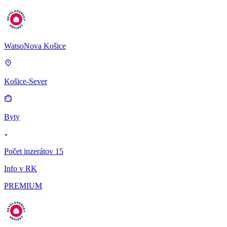
WatsoNova Košice
Košice-Sever
Byty
Počet inzerátov 15
Info v RK
PREMIUM