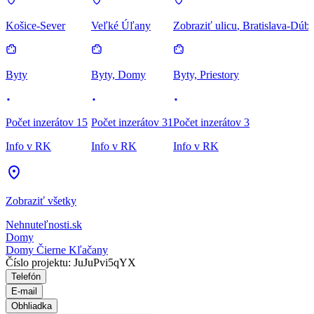
Košice-Sever
Veľké Úľany
Zobraziť ulicu
, Bratislava-Dúb
Byty
Byty, Domy
Byty, Priestory
Počet inzerátov 15
Počet inzerátov 31
Počet inzerátov 3
Info v RK
Info v RK
Info v RK
Zobraziť všetky
Nehnuteľnosti.sk
Domy
Domy Čierne Kľačany
Číslo projektu: JuJuPvi5qYX
Telefón
E-mail
Obhliadka