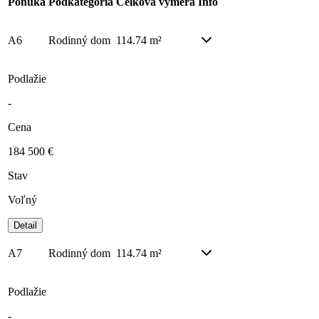
Ponuka
Podkategoria
Celková výmera
Info
A6
Rodinný dom
114.74 m²
Podlažie
-
Cena
184 500 €
Stav
Voľný
Detail
A7
Rodinný dom
114.74 m²
Podlažie
-