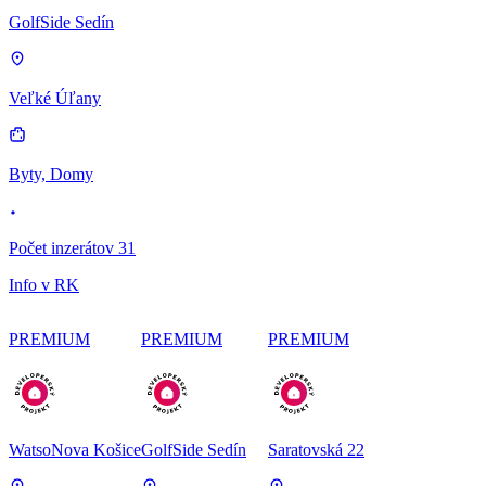
GolfSide Sedín
Veľké Úľany
Byty, Domy
Počet inzerátov 31
Info v RK
PREMIUM
PREMIUM
PREMIUM
WatsoNova Košice
GolfSide Sedín
Saratovská 22