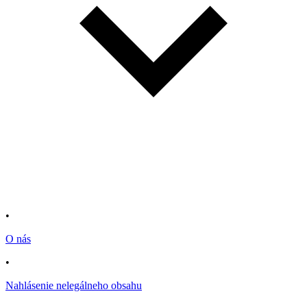
•
O nás
•
Nahlásenie nelegálneho obsahu