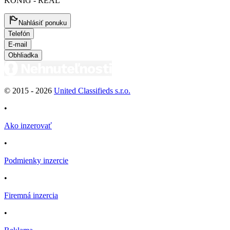
KÖNIG - REAL
Nahlásiť ponuku
Telefón
E-mail
Obhliadka
© 2015 -
2026
United Classifieds s.r.o.
•
Ako inzerovať
•
Podmienky inzercie
•
Firemná inzercia
•