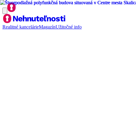
Realitné kancelárie
Magazín
Užitočné info