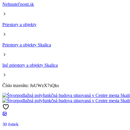
Nehnuteľnosti.sk
Priestory a objekty
Priestory a objekty Skalica
Iné priestory a objekty Skalica
Číslo inzerátu: JuUWzX7sQks
30 fotiek