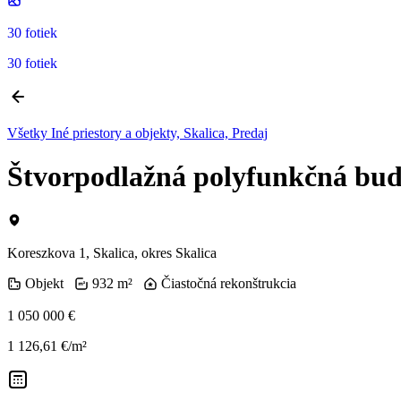
30 fotiek
30 fotiek
Všetky Iné priestory a objekty, Skalica, Predaj
Štvorpodlažná polyfunkčná bu
Koreszkova 1, Skalica, okres Skalica
Objekt
932 m²
Čiastočná rekonštrukcia
1 050 000 €
1 126,61 €/m²