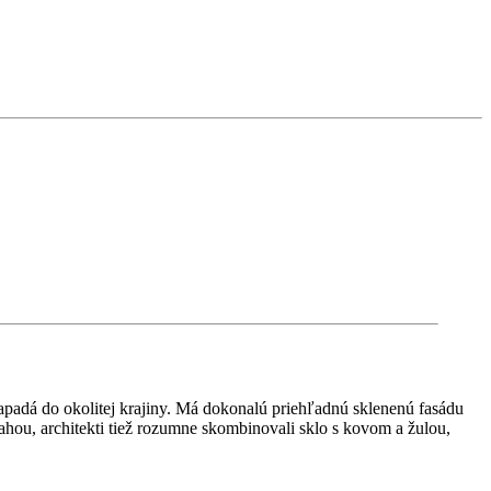
padá do okolitej krajiny. Má dokonalú priehľadnú sklenenú fasádu
lahou, architekti tiež rozumne skombinovali sklo s kovom a žulou,