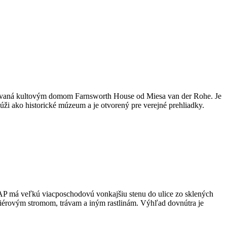
pirovaná kultovým domom Farnsworth House od Miesa van der Rohe. Je
i ako historické múzeum a je otvorený pre verejné prehliadky.
AP má veľkú viacposchodovú vonkajšiu stenu do ulice zo sklených
eriérovým stromom, trávam a iným rastlinám. Výhľad dovnútra je