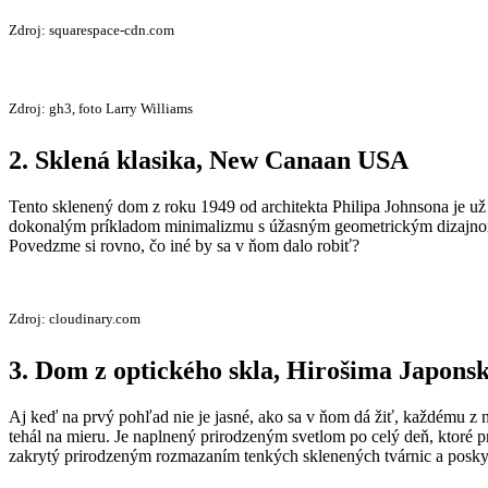
Zdroj: squarespace-cdn.com
Zdroj: gh3, foto Larry Williams
2. Sklená klasika, New Canaan USA
Tento sklenený dom z roku 1949 od architekta Philipa Johnsona je u
dokonalým príkladom minimalizmu s úžasným geometrickým dizajnom a 
Povedzme si rovno, čo iné by sa v ňom dalo robiť?
Zdroj: cloudinary.com
3. Dom z optického skla, Hirošima Japons
Aj keď na prvý pohľad nie je jasné, ako sa v ňom dá žiť, každému 
tehál na mieru. Je naplnený prirodzeným svetlom po celý deň, ktoré 
zakrytý prirodzeným rozmazaním tenkých sklenených tvárnic a posky