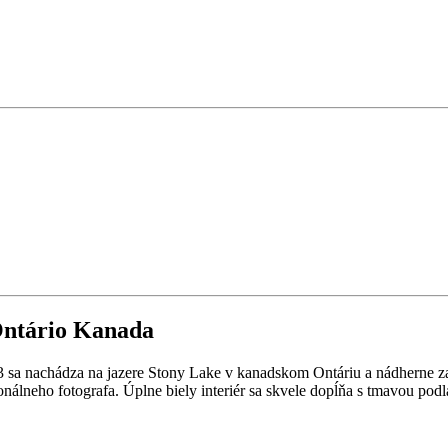
 Ontário Kanada
3 sa nachádza na jazere Stony Lake v kanadskom Ontáriu a nádherne za
onálneho fotografa. Úplne biely interiér sa skvele dopĺňa s tmavou pod