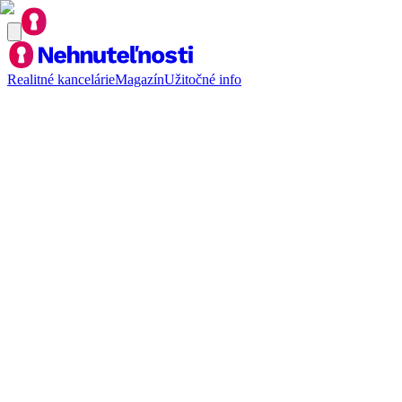
Realitné kancelárie
Magazín
Užitočné info