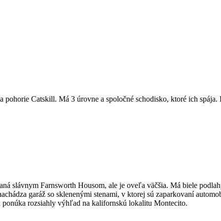
pohorie Catskill. Má 3 úrovne a spoločné schodisko, ktoré ich spája
ovaná slávnym Farnsworth Housom, ale je oveľa väčšia. Má biele podla
a nachádza garáž so sklenenými stenami, v ktorej sú zaparkovaní automo
 ponúka rozsiahly výhľad na kalifornskú lokalitu Montecito.