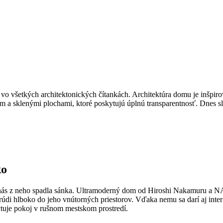
ž vo všetkých architektonických čítankách. Architektúra domu je inš
sklenými plochami, ktoré poskytujú úplnú transparentnosť. Dnes slúž
ko
z nás z neho spadla sánka. Ultramoderný dom od Hiroshi Nakamuru a N
prúdi hlboko do jeho vnútorných priestorov. Vďaka nemu sa darí aj int
tuje pokoj v rušnom mestskom prostredí.