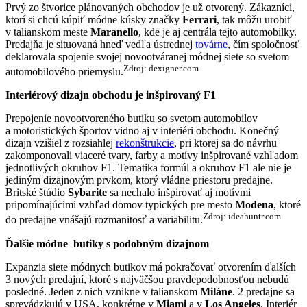
Prvý zo štvorice plánovaných obchodov je už otvorený. Zákazníci,
ktorí si chcú kúpiť módne kúsky značky
Ferrari
, tak môžu urobiť
v talianskom meste
Maranello
, kde je aj centrála tejto automobilky.
Predajňa je situovaná hneď vedľa ústrednej
továrne
, čím spoločnosť
deklarovala spojenie svojej novootváranej módnej siete so svetom
Zdroj: dexigner.com
automobilového priemyslu.
Interiérový dizajn obchodu je inšpirovaný F1
Prepojenie novootvoreného butiku so svetom automobilov
a motoristických športov vidno aj v interiéri obchodu. Konečný
dizajn vzišiel z rozsiahlej
rekonštrukcie
, pri ktorej sa do návrhu
zakomponovali viaceré tvary, farby a motívy inšpirované vzhľadom
jednotlivých okruhov F1. Tematika formúl a okruhov F1 ale nie je
jediným dizajnovým prvkom, ktorý vládne priestoru predajne.
Britské štúdio
Sybarite
sa nechalo inšpirovať aj motívmi
pripomínajúcimi vzhľad domov typických pre mesto
Modena
, ktoré
Zdroj: ideahuntr.com
do predajne vnášajú rozmanitosť a variabilitu.
Ďalšie módne butiky s podobným dizajnom
Expanzia siete módnych butikov má pokračovať otvorením ďalších
3 nových predajní, ktoré s najväčšou pravdepodobnosťou nebudú
posledné. Jeden z nich vznikne v talianskom
Miláne
. 2 predajne sa
sprevádzkujú v USA, konkrétne v
Miami
a v
Los Angeles
. Interiér