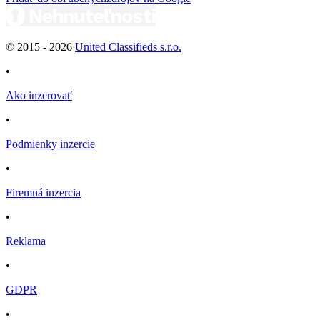
© 2015 -
2026
United Classifieds s.r.o.
•
Ako inzerovať
•
Podmienky inzercie
•
Firemná inzercia
•
Reklama
•
GDPR
•