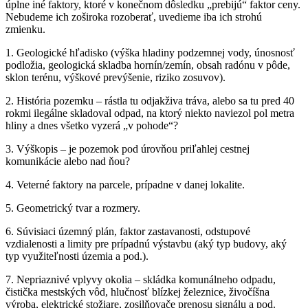
úplne iné faktory, ktoré v konečnom dôsledku „prebijú“ faktor ceny.
Nebudeme ich zoširoka rozoberať, uvedieme iba ich strohú
zmienku.
1. Geologické hľadisko (výška hladiny podzemnej vody, únosnosť
podložia, geologická skladba hornín/zemín, obsah radónu v pôde,
sklon terénu, výškové prevýšenie, riziko zosuvov).
2. História pozemku – rástla tu odjakživa tráva, alebo sa tu pred 40
rokmi ilegálne skladoval odpad, na ktorý niekto naviezol pol metra
hliny a dnes všetko vyzerá „v pohode“?
3. Výškopis – je pozemok pod úrovňou priľahlej cestnej
komunikácie alebo nad ňou?
4. Veterné faktory na parcele, prípadne v danej lokalite.
5. Geometrický tvar a rozmery.
6. Súvisiaci územný plán, faktor zastavanosti, odstupové
vzdialenosti a limity pre prípadnú výstavbu (aký typ budovy, aký
typ využiteľnosti územia a pod.).
7. Nepriaznivé vplyvy okolia – skládka komunálneho odpadu,
čistička mestských vôd, hlučnosť blízkej železnice, živočíšna
výroba, elektrické stožiare, zosilňovače prenosu signálu a pod.