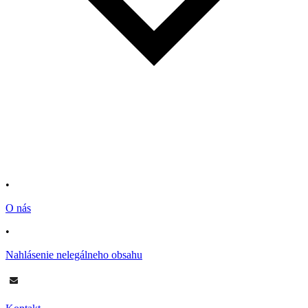
•
O nás
•
Nahlásenie nelegálneho obsahu