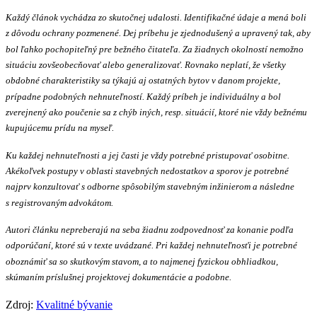
Každý článok vychádza zo skutočnej udalosti. Identifikačné údaje a mená boli
z dôvodu ochrany pozmenené. Dej príbehu je zjednodušený a upravený tak, aby
bol ľahko pochopiteľný pre bežného čitateľa. Za žiadnych okolností nemožno
situáciu zovšeobecňovať alebo generalizovať. Rovnako neplatí, že všetky
obdobné charakteristiky sa týkajú aj ostatných bytov v danom projekte,
prípadne podobných nehnuteľností. Každý príbeh je individuálny a bol
zverejnený ako poučenie sa z chýb iných, resp. situácií, ktoré nie vždy bežnému
kupujúcemu prídu na myseľ.
Ku každej nehnuteľnosti a jej časti je vždy potrebné pristupovať osobitne.
Akékoľvek postupy v oblasti stavebných nedostatkov a sporov je potrebné
najprv konzultovať s odborne spôsobilým stavebným inžinierom a následne
s registrovaným advokátom.
Autori článku nepreberajú na seba žiadnu zodpovednosť za konanie podľa
odporúčaní, ktoré sú v texte uvádzané. Pri každej nehnuteľnosťi je potrebné
oboznámiť sa so skutkovým stavom, a to najmenej fyzickou obhliadkou,
skúmaním príslušnej projektovej dokumentácie a podobne.
Zdroj:
Kvalitné bývanie