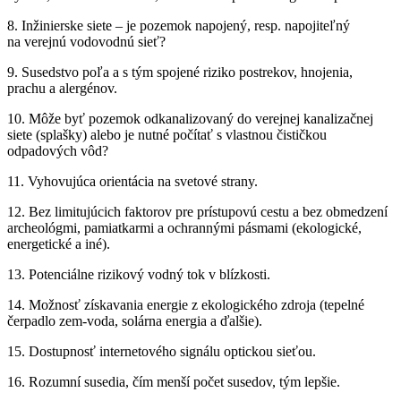
8. Inžinierske siete – je pozemok napojený, resp. napojiteľný
na verejnú vodovodnú sieť?
9. Susedstvo poľa a s tým spojené riziko postrekov, hnojenia,
prachu a alergénov.
10. Môže byť pozemok odkanalizovaný do verejnej kanalizačnej
siete (splašky) alebo je nutné počítať s vlastnou čističkou
odpadových vôd?
11. Vyhovujúca orientácia na svetové strany.
12. Bez limitujúcich faktorov pre prístupovú cestu a bez obmedzení
archeológmi, pamiatkarmi a ochrannými pásmami (ekologické,
energetické a iné).
13. Potenciálne rizikový vodný tok v blízkosti.
14. Možnosť získavania energie z ekologického zdroja (tepelné
čerpadlo zem-voda, solárna energia a ďalšie).
15. Dostupnosť internetového signálu optickou sieťou.
16. Rozumní susedia, čím menší počet susedov, tým lepšie.