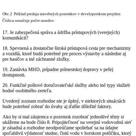
Obr. 2 Príklad predaja stavebných pozemkov v developerskom projekte.
Číslica označuje počet susedov.
17. Je zabezpečená správa a údržba prístupových (verejných)
komunikácií?
18. Spevnená a dostatočne široká prístupová cesta pre mechanizmy
a vozidlá, ktoré budú potrebné pre proces výstavby a následne aj
pre hasičov a iné záchranné zložky.
19. Zastávka MHD, prípadne prímestskej dopravy v pešej
dostupnosti.
20. Funkčné poštové doručovateľské služby alebo iné typy služieb
hodné osobitného zreteľa.
Uvedený zoznam rozhodne nie je úplný, v niektorých situáciách
bude potrebné zobrať do úvahy aj ďalšie dôležité faktory.
Ako by si mal záujemca o pozemok rozobrať jednotlivé témy si
ukážeme na bode číslo 8. Pripojiteľnosť na verejnú vodovodnú sieť
je zásadná a rozhodne neodporúčame spoliehať sa na údajne
spoľahlivú výdatnosť studne, čistú vodu v horskom potôčiku, ktorý