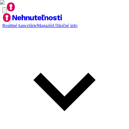
Realitné kancelárie
Magazín
Užitočné info