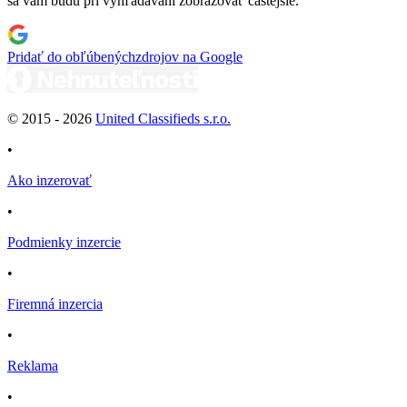
sa vám budú pri vyhľadávaní zobrazovať častejšie.
Pridať do obľúbených
zdrojov na Google
© 2015 -
2026
United Classifieds s.r.o.
•
Ako inzerovať
•
Podmienky inzercie
•
Firemná inzercia
•
Reklama
•