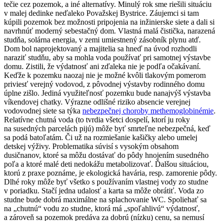
tečie cez pozemok, a iné alternatívy. Minulý rok sme riešili situáciu
v malej dedinke neďaleko Považskej Bystrice. Záujemci si tam
kúpili pozemok bez možnosti pripojenia na inžinierske siete a dali si
navrhnúť moderný sebestačný dom. Vlastná malá čistička, narazená
studňa, solárna energia, v zemi umiestnený zásobník plynu atď.
Dom bol naprojektovaný a majitelia sa hneď na úvod rozhodli
naraziť studňu, aby sa mohla voda používať pri samotnej výstavbe
domu. Zistili, že výdatnosť ani zďaleka nie je podľa očakávaní.
Keďže k pozemku naozaj nie je možné kvôli tlakovým pomerom
priviesť verejný vodovod, z pôvodnej výstavby rodinného domu
úplne zišlo. Jediná využiteľnosť pozemku bude nanajvýš výstavba
víkendovej chatky. Výrazne odlišné riziko absencie verejnej
vodovodnej siete sa týka
nebezpečnej choroby methemoglobinémie
.
Relatívne chutná voda (to tvrdia všetci dospelí, ktorí ju roky
na susedných parcelách pijú) môže byť smrteľne nebezpečná, keď
sa podá batoľatám. Či už na rozmiešanie kašičky alebo umelej
detskej výživy. Problematika súvisí s vysokým obsahom
dusičnanov, ktoré sa môžu dostávať do pôdy hnojením susedného
poľa a ktoré malé deti nedokážu metabolizovať. Ďalšou situáciou,
ktorú z praxe poznáme, je ekologická havária, resp. zamorenie pôdy.
Dlhé roky môže byť všetko s používaním vlastnej vody zo studne
v poriadku. Stačí jedna udalosť a karta sa môže obrátiť. Voda zo
studne bude dobrá maximálne na splachovanie WC. Spoliehať sa
na „chutnú“ vodu zo studne, ktorá má „spoľahlivú“ výdatnosť,
a zároveň sa pozemok predáva za dobrú (nízku) cenu, sa nemusí