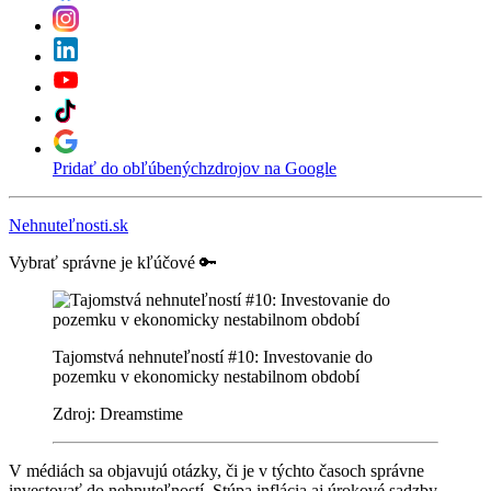
Pridať do obľúbených
zdrojov na Google
Nehnuteľnosti.sk
Vybrať správne je kľúčové 🔑
Tajomstvá nehnuteľností #10: Investovanie do
pozemku v ekonomicky nestabilnom období
Zdroj: Dreamstime
V médiách sa objavujú otázky, či je v týchto časoch správne
investovať do nehnuteľností. Stúpa inflácia aj úrokové sadzby