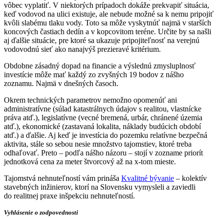
vôbec vyplatiť. V niektorých prípadoch dokáže prekvapiť situácia,
keď vodovod na ulici existuje, ale nebude možné sa k nemu pripojiť
kvôli slabému tlaku vody. Toto sa môže vyskytnúť najmä v starších
koncových častiach dedín a v kopcovitom teréne. Určite by sa našli
aj ďalšie situácie, pre ktoré sa ukazuje pripojiteľnosť na verejnú
vodovodnú sieť ako nanajvýš prezieravé kritérium.
Obdobne zásadný dopad na financie a výslednú zmysluplnosť
investície môže mať každý zo zvyšných 19 bodov z nášho
zoznamu. Najmä v dnešných časoch.
Okrem technických parametrov nemožno opomenúť ani
administratívne (súlad katastrálnych údajov s realitou, vlastnícke
práva atď.), legislatívne (vecné bremená, urbár, chránené územia
atď.), ekonomické (zastavaná lokalita, náklady budúcich období
atď.) a ďalšie. Aj keď je investícia do pozemku relatívne bezpečná
aktivita, stále so sebou nesie množstvo tajomstiev, ktoré treba
odhaľovať. Preto – podľa nášho názoru – stojí v zozname priorít
jednotková cena za meter štvorcový až na x-tom mieste.
Tajomstvá nehnuteľností vám prináša
Kvalitné bývanie
– kolektív
stavebných inžinierov, ktorí na Slovensku vymysleli a zaviedli
do realitnej praxe inšpekciu nehnuteľností.
Vyhlásenie o zodpovednosti