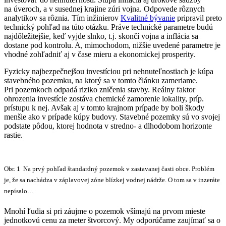
na úveroch, a v susednej krajine zúri vojna. Odpovede rôznych
analytikov sa rôznia. Tím inžinierov
Kvalitné bývanie
pripravil preto
technický pohľad na túto otázku. Práve technické parametre budú
najdôležitejšie, keď vyjde slnko, t.j. skončí vojna a inflácia sa
dostane pod kontrolu. A, mimochodom, nižšie uvedené parametre je
vhodné zohľadniť aj v čase mieru a ekonomickej prosperity.
Fyzicky najbezpečnejšou investíciou pri nehnuteľnostiach je kúpa
stavebného pozemku, na ktorý sa v tomto článku zameriame.
Pri pozemkoch odpadá riziko zničenia stavby. Reálny faktor
ohrozenia investície zostáva chemické zamorenie lokality, príp.
prístupu k nej. Avšak aj v tomto krajnom prípade by boli škody
menšie ako v prípade kúpy budovy. Stavebné pozemky sú vo svojej
podstate pôdou, ktorej hodnota v stredno- a dlhodobom horizonte
rastie.
Obr. 1 Na prvý pohľad štandardný pozemok v zastavanej časti obce. Problém
je, že sa nachádza v záplavovej zóne blízkej vodnej nádrže. O tom sa v inzeráte
nepísalo…
Mnohí ľudia si pri záujme o pozemok všímajú na prvom mieste
jednotkovú cenu za meter štvorcový. My odporúčame zaujímať sa o