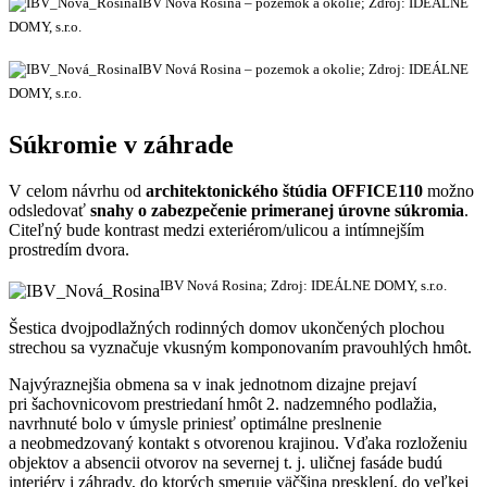
IBV Nová Rosina – pozemok a okolie; Zdroj: IDEÁLNE
DOMY, s.r.o.
IBV Nová Rosina – pozemok a okolie; Zdroj: IDEÁLNE
DOMY, s.r.o.
Súkromie v záhrade
V celom návrhu od
architektonického štúdia OFFICE110
možno
odsledovať
snahy o zabezpečenie primeranej úrovne súkromia
.
Citeľný bude kontrast medzi exteriérom/ulicou a intímnejším
prostredím dvora.
IBV Nová Rosina; Zdroj: IDEÁLNE DOMY, s.r.o.
Šestica dvojpodlažných rodinných domov ukončených plochou
strechou sa vyznačuje vkusným komponovaním pravouhlých hmôt.
Najvýraznejšia obmena sa v inak jednotnom dizajne prejaví
pri šachovnicovom prestriedaní hmôt 2. nadzemného podlažia,
navrhnuté bolo v úmysle priniesť optimálne preslnenie
a neobmedzovaný kontakt s otvorenou krajinou. Vďaka rozloženiu
objektov a absencii otvorov na severnej t. j. uličnej fasáde budú
interiéry i záhrady, do ktorých smeruje väčšina presklení, do veľkej