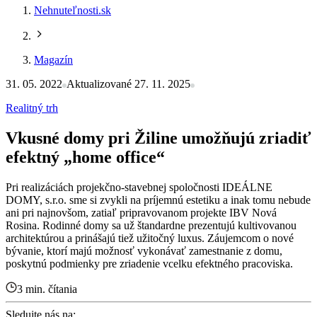
Nehnuteľnosti.sk
Magazín
31. 05. 2022
Aktualizované 27. 11. 2025
Realitný trh
Vkusné domy pri Žiline umožňujú zriadiť
efektný „home office“
Pri realizáciách projekčno-stavebnej spoločnosti IDEÁLNE
DOMY, s.r.o. sme si zvykli na príjemnú estetiku a inak tomu nebude
ani pri najnovšom, zatiaľ pripravovanom projekte IBV Nová
Rosina. Rodinné domy sa už štandardne prezentujú kultivovanou
architektúrou a prinášajú tiež užitočný luxus. Záujemcom o nové
bývanie, ktorí majú možnosť vykonávať zamestnanie z domu,
poskytnú podmienky pre zriadenie vcelku efektného pracoviska.
3 min. čítania
Sledujte nás na: