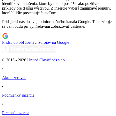
identifikovať riešenia, ktoré by mohli poslúžiť ako pozitívne
príklady pre ďalšiu výstavbu. Z inzercie vyberá zaujímavé ponuky,
ktoré bližšie prezentuje čitateľom.
Pridajte si nás do svojho informačného kanála Google. Tieto zdroje
sa vám budú pri vyhľadávaní zobrazovať častejšie.
Pridať do obľúbených
zdrojov na Google
© 2015 -
2026
United Classifieds s.r.o.
•
Ako inzerovať
•
Podmienky inzercie
•
Firemná inzercia