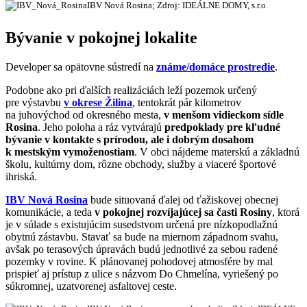
IBV Nová Rosina; Zdroj: IDEÁLNE DOMY, s.r.o.
Bývanie v pokojnej lokalite
Developer sa opätovne sústredí na
známe/domáce prostredie
.
Podobne ako pri ďalších realizáciách leží pozemok určený
pre výstavbu
v okrese Žilina
, tentokrát pár kilometrov
na juhovýchod od okresného mesta,
v menšom vidieckom sídle
Rosina
. Jeho poloha a ráz vytvárajú
predpoklady pre kľudné
bývanie v kontakte s prírodou, ale i dobrým dosahom
k mestským vymoženostiam
. V obci nájdeme materskú a základnú
školu, kultúrny dom, rôzne obchody, služby a viaceré športové
ihriská.
IBV Nová Rosina
bude situovaná ďalej od ťažiskovej obecnej
komunikácie, a teda
v pokojnej rozvíjajúcej sa časti Rosiny
, ktorá
je v súlade s existujúcim susedstvom určená pre nízkopodlažnú
obytnú zástavbu. Stavať sa bude na miernom západnom svahu,
avšak po terasových úpravách budú jednotlivé za sebou radené
pozemky v rovine. K plánovanej pohodovej atmosfére by mal
prispieť aj prístup z ulice s názvom Do Chmelína, vyriešený po
súkromnej, uzatvorenej asfaltovej ceste.