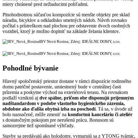
miery chránené pred nežiaducimi pohľadmi.
Plnohodnotnou súčasťou kompozície sú menšie objekty pre sklad
náradia, bicyklov a odkladisko smetných nádob. Návrh rovnako
počítal s prístreškom nad plochou pre odstavenie dvoch osobných
vozidiel, ktorý je možno doplniť na základe želania klientov.
IBV Nová Rosina; Zdroj: IDEÁLNE DOMY, s.r.o.
IBV Nová Rosina; Zdroj: IDEÁLNE DOMY, s.r.o.
Pohodlné bývanie
Hlavný spoločenský priestor dostane v rámci dispozície rodinného
domu patričné postavenie, umiestnený bude v centrálnej časti
prízemia a poskytne východ na exteriérovú terasu. Na rovnakom
podlaží vzniknú aj
dve spálne, pričom obe disponujú príjemným
nadštandardom v podobe vlastného hygienického zázemia,
obdobne ako ďalšia obytná izba na poschodí
. Tá sa, v úvode už
bolo naznačené, môže zmeniť na
komfortnú kanceláriu či ateliér
s dostatočným pokojom pre nerušenú prácu. Bonusom sú
samozrejme tiež spomínané výhľady.
Stavby sa predávajú ako holodomy, vymurujú sa z YTONG tvárnic,