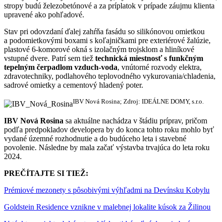
stropy budú železobetónové a za príplatok v prípade záujmu klienta
upravené ako pohľadové.
Stav pri odovzdaní ďalej zahŕňa fasádu so silikónovou omietkou
a podomietkovými boxami s koľajničkami pre exteriérové žalúzie,
plastové 6-komorové okná s izolačným trojsklom a hliníkové
vstupné dvere. Patrí sem tiež
technická miestnosť s funkčným
tepelným čerpadlom vzduch-voda
, vnútorné rozvody elektra,
zdravotechniky, podlahového teplovodného vykurovania/chladenia,
sadrové omietky a cementový hladený poter.
IBV Nová Rosina; Zdroj: IDEÁLNE DOMY, s.r.o.
IBV Nová Rosina
sa aktuálne nachádza v štádiu príprav, pričom
podľa predpokladov developera by do konca tohto roku mohlo byť
vydané územné rozhodnutie a do budúceho leta i stavebné
povolenie. Následne by mala začať výstavba trvajúca do leta roku
2024.
PREČÍTAJTE SI TIEŽ:
Prémiové mezonety s pôsobivými výhľadmi na Devínsku Kobylu
Goldstein Residence vznikne v malebnej lokalite kúsok za Žilinou