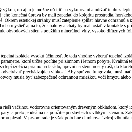
ýkon, no aj tu je možné ušetriť na vykurovaní a udržať teplo zateple
j jeho konečná úprava by mali zapadať do koloritu prostredia, horské
. Okrem estetickej stránky musí zateplenie spĺňať hlavne ochrannú a i
a myslieť aj na to, že chalupy a chaty by mali ostať v kontakte s prír
lenie obvodových stien s použitím minerálnej vlny, vysoko difúznych f
á tepelná izolácia vysokú účinnosť. Je teda vhodné vyberať tepelné izol
rametre, ktoré určite pocítite pri zimnom i letnom pobyte. Kvalitná tep
a lepí izolácia priamo na fasádu, upevní na stenu nosný rošt, do ktorého
 odvetrávať prechádzajúcu vlhkosť. Aby správne fungovala, musí mať 
o otvory musia byť zabezpečené ochrannou mriežkou voči hmyzu alebo
sa rieši väčšinou vodorovne orientovaným dreveným obkladom, ktorý i
pary a preto je ideálna na použitie pri stavbách s vlhkými stenami. Za
orbu plesní. V prvom rade je však potrebné eliminovať zdroj vlhnutia 