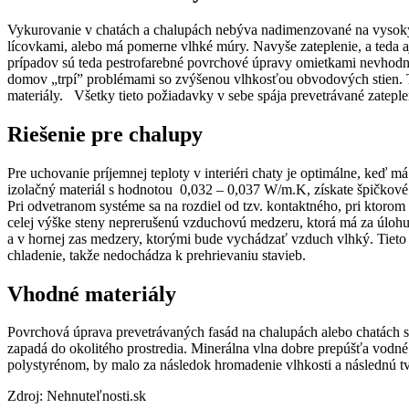
Vykurovanie v chatách a chalupách nebýva nadimenzované na vysoký v
lícovkami, alebo má pomerne vlhké múry. Navyše zateplenie, a teda a
prípadov sú teda pestrofarebné povrchové úpravy omietkami nevhodné
domov „trpí” problémami so zvýšenou vlhkosťou obvodových stien. Treb
materiály. Všetky tieto požiadavky v sebe spája prevetrávané zatep
Riešenie pre chalupy
Pre uchovanie príjemnej teploty v interiéri chaty je optimálne, keď m
izolačný materiál s hodnotou 0,032 – 0,037 W/m.K, získate špičkové pa
Pri odvetranom systéme sa na rozdiel od tzv. kontaktného, pri ktorom s
celej výške steny neprerušenú vzduchovú medzeru, ktorá má za úlohu
a v hornej zas medzery, ktorými bude vychádzať vzduch vlhký. Tiet
chladenie, takže nedochádza k prehrievaniu stavieb.
Vhodné materiály
Povrchová úprava prevetrávaných fasád na chalupách alebo chatách 
zapadá do okolitého prostredia. Minerálna vlna dobre prepúšťa vodné 
polystyrénom, by malo za následok hromadenie vlhkosti a následnú tv
Zdroj: Nehnuteľnosti.sk