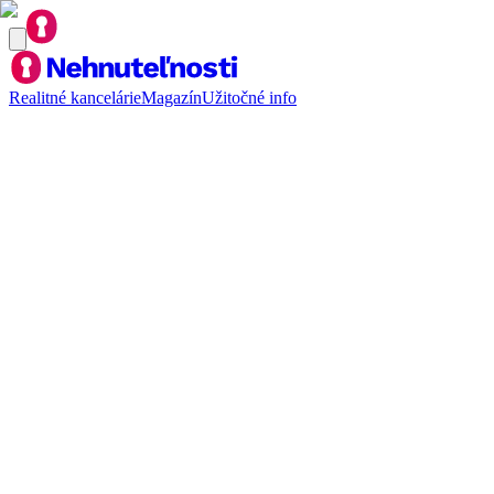
Realitné kancelárie
Magazín
Užitočné info