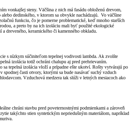
ním vonkajšej steny. Väčšina z nich má fasádu obloženú drevom,
ho alebo dedinského, v ktorom sa obvykle nachádzajú. Vo väčšine
zolačnú funkciu, čo je pomerne problematické, keď mnoho starších
odou, a preto by na ich izoláciu mali byť použité ekologické
ólií a dreveného, keramického či kamenného obkladu.
ácie s nízkym súčiniteľom tepelnej vodivosti lambda. Ak zvolíte
elná izolácia totiž ochráni chalupu aj pred prehrievaním.
 sa tepelná izolácia vloží a prípadne ešte ukotví. Rošty vytvárajú po
v spodnej časti otvory, ktorými sa bude nasávať suchý vzduch
 hlodavcom. Vzduchová medzera tak slúži v letných mesiacoch ako
deálne chráni stavbu pred poveternostnými podmienkami a zároveň
krytie takýchto stien syntetickým nepriedušným materiálom, napríklad
muriva.