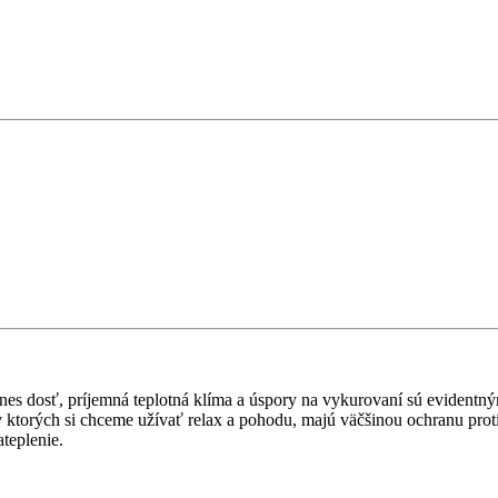
s dosť, príjemná teplotná klíma a úspory na vykurovaní sú evidentný
ktorých si chceme užívať relax a pohodu, majú väčšinou ochranu proti
ateplenie.