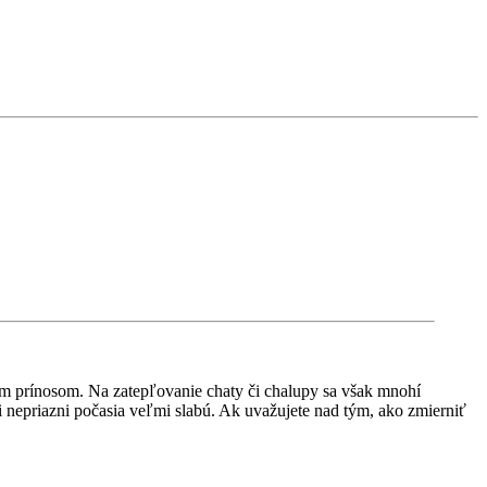
m prínosom. Na zatepľovanie chaty či chalupy sa však mnohí
 nepriazni počasia veľmi slabú. Ak uvažujete nad tým, ako zmierniť