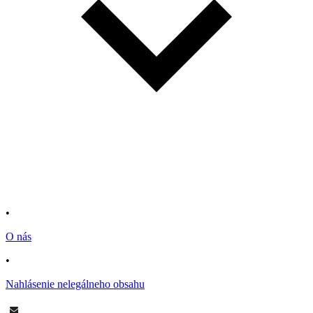
•
O nás
•
Nahlásenie nelegálneho obsahu