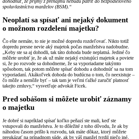
dohodnúť, že príjmy z prenájmu nebudú patriť do bezpodielového
spoluvlastníctva manželov (BSM).“
Neoplatí sa spísať ani nejaký dokument
o možnom rozdelení majetku?
Čo ešte nemáte, to nie je možné dopredu rozdeľovať. Nikto totiž
dopredu presne nevie aký majetok počas manželstva nadobudne.
„Keby ste sa aj dohodli, tak táto dohoda bude neplatná. Jediné čo
môžete urobiť je, že ak už máte nejaký existujúci majetok a poviete
si, že po rozvode sa dohodneme, že sa vyporiadame takýmto
spôsobom, tak potom môžete spísať dohodu a dohodnúť sa na tom
vyporiadaní. Akákoľvek dohoda do budúcna o tom, čo neexistuje –
čo môže a nemôže byť – tak tam je veľmi ťažké zaručiť platnosť
takejto zmluvy,“ vysvetľuje advokát Ficek.
Pred sobášom si môžete urobiť záznamy
o majetku
Je dobré si napríklad spísať koľko peňazí ste mali, keď ste
vstupovali do manželstva. Je to dôležité z toho dôvodu, že ak by
náhodou časom prišlo k rozvodu, tak máte dôkaz, ktorý môžete
preukázať na prípadnom súde, ak by váš manžel tvrdil niečo iné.