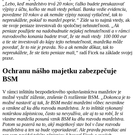
„Lebo, keď manželstvo trvá 20 rokov, ťažko budete preukazovať
výpisy z účtu, koľko ste mali vtedy peňazí. Banka vedie evidenciu,
povedzme 10 rokov a ak nemáte výpisy naozaj vytlačené, tak to
nepreukážete, pokiaľ to manžel poprie.“
Zíde sa to najmä vtedy, ak
ste svoje peniaze investovali do spoločnej nehnuteľnosti.
„Ak
peniaze použijete na nadobudnutie nejakej nehnuteľnosti a v rámci
rozvodového konania budete trvať, že ste mali vtedy 100 000 eur
a tie ste investovali do kúpy tejto nehnuteľnosti, manželka môže
povedať, že to nie je pravda. No a ak nemáte dôkaz, tak to
nepreukážete, že ste tieto peniaze mali,“
radí Ficek na základe svojej
praxe.
Ochranu nášho majetku zabezpečuje
BSM
V rámci inštitútu bezpodielového spoluvlastníctva manželov je
možné využiť zúženie, zrušenie či rozšírenie BSM.
„Dokonca je to
možné nastaviť aj tak, že BSM medzi manželmi vôbec nevznikne
a vznikne až ku dňu rozvodu manželstva. Je to inštitút vykonaný
notárskou zápisnicou, často sa nevyužíva, ale aj to sa robí, že si
vlastne manželia posunú vznik BSM ku dňu rozvodu manželstva.
Potom sa pozerá na to, aký majetkový stav bol v čase rozvodu
manželstva a ten sa bude vyporiadavať. Ale pravdu povediac ani