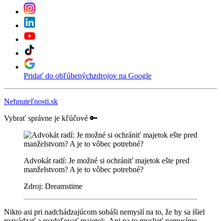
Pridať do obľúbených
zdrojov na Google
Nehnuteľnosti.sk
Vybrať správne je kľúčové 🔑
Advokát radí: Je možné si ochrániť majetok ešte pred
manželstvom? A je to vôbec potrebné?
Zdroj: Dreamstime
Nikto asi pri nadchádzajúcom sobáši nemyslí na to, že by sa išiel
rozvádzať a rozdeľovať majetok. Ani na to myslieť nemusíme,