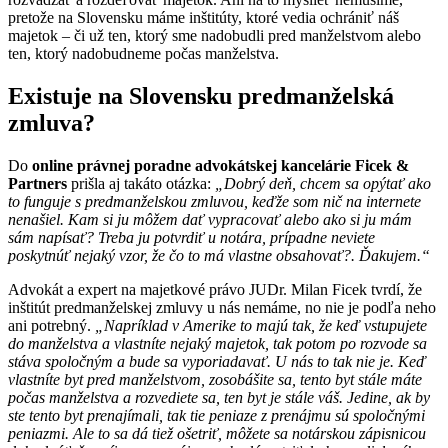
pretože na Slovensku máme inštitúty, ktoré vedia ochrániť náš
majetok – či už ten, ktorý sme nadobudli pred manželstvom alebo
ten, ktorý nadobudneme počas manželstva.
Existuje na Slovensku predmanželská
zmluva?
Do
online právnej poradne advokátskej kancelárie Ficek &
Partners
prišla aj takáto otázka:
„Dobrý deň, chcem sa opýtať ako
to funguje s predmanželskou zmluvou, keďže som nič na internete
nenašiel. Kam si ju môžem dať vypracovať alebo ako si ju mám
sám napísať? Treba ju potvrdiť u notára, prípadne neviete
poskytnúť nejaký vzor, že čo to má vlastne obsahovať?. Ďakujem.“
Advokát a expert na majetkové právo JUDr. Milan Ficek tvrdí, že
inštitút predmanželskej zmluvy u nás nemáme, no nie je podľa neho
ani potrebný.
„Napríklad v Amerike to majú tak, že keď vstupujete
do manželstva a vlastníte nejaký majetok, tak potom po rozvode sa
stáva spoločným a bude sa vyporiadavať. U nás to tak nie je. Keď
vlastníte byt pred manželstvom, zosobášite sa, tento byt stále máte
počas manželstva a rozvediete sa, ten byt je stále váš. Jedine, ak by
ste tento byt prenajímali, tak tie peniaze z prenájmu sú spoločnými
peniazmi. Ale to sa dá tiež ošetriť, môžete sa notárskou zápisnicou