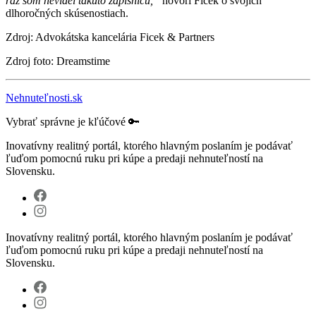
raz som nevidel takúto zápisnicu,“
hovorí Ficek o svojich
dlhoročných skúsenostiach.
Zdroj: Advokátska kancelária Ficek & Partners
Zdroj foto: Dreamstime
Nehnuteľnosti.sk
Vybrať správne je kľúčové 🔑
Inovatívny realitný portál, ktorého hlavným poslaním je podávať
ľuďom pomocnú ruku pri kúpe a predaji nehnuteľností na
Slovensku.
Inovatívny realitný portál, ktorého hlavným poslaním je podávať
ľuďom pomocnú ruku pri kúpe a predaji nehnuteľností na
Slovensku.