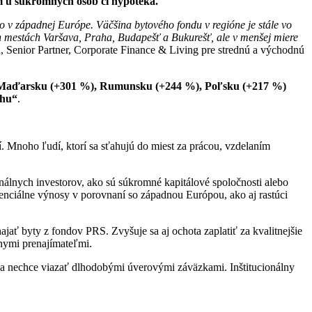
m u súkromných osôb či hypotéka.
 v západnej Európe. Väčšina bytového fondu v regióne je stále vo
ch mestách Varšava, Praha, Budapešť a Bukurešť, ale v menšej miere
Senior Partner, Corporate Finance & Living pre strednú a východnú
Maďarsku (+301 %), Rumunsku (+244 %), Poľsku (+217 %)
rhu“
.
. Mnoho ľudí, ktorí sa sťahujú do miest za prácou, vzdelaním
onálnych investorov, ako sú súkromné kapitálové spoločnosti alebo
otenciálne výnosy v porovnaní so západnou Európou, ako aj rastúci
ajať byty z fondov PRS. Zvyšuje sa aj ochota zaplatiť za kvalitnejšie
lnymi prenajímateľmi.
sa nechce viazať dlhodobými úverovými záväzkami. Inštitucionálny