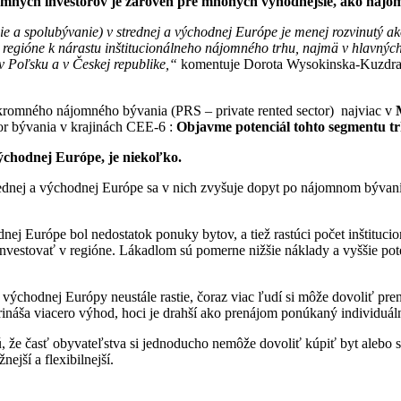
mných investorov je zároveň pre mnohých výhodnejšie, ako nájo
 a spolubývanie) v strednej a východnej Európe je menej rozvinutý ako
v regióne k nárastu inštitucionálneho nájomného trhu, najmä v hlavný
 v Poľsku a v Českej republike,“
komentuje Dorota Wysokinska-Kuzdra, 
kromného nájomného bývania (PRS – private rented sector) najviac v
tor bývania v krajinách CEE-6 :
Objavme potenciál tohto segmentu t
ýchodnej Európe, je niekoľko.
rednej a východnej Európe sa v nich zvyšuje dopyt po nájomnom bývaní
dnej Európe bol nedostatok ponuky bytov, a tiež rastúci počet inštituci
jú investovať v regióne. Lákadlom sú pomerne nižšie náklady a vyššie p
a východnej Európy neustále rastie, čoraz viac ľudí si môže dovoliť pren
m prináša viacero výhod, hoci je drahší ako prenájom ponúkaný individuá
, že časť obyvateľstva si jednoducho nemôže dovoliť kúpiť byt alebo 
ejší a flexibilnejší.