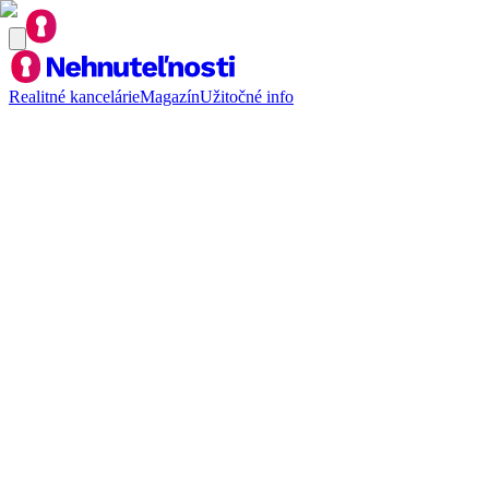
Realitné kancelárie
Magazín
Užitočné info