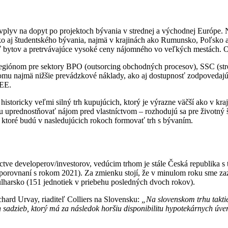
plyv na dopyt po projektoch bývania v strednej a východnej Európe.
ko aj študentského bývania, najmä v krajinách ako Rumunsko, Poľsko 
bytov a pretrvávajúce vysoké ceny nájomného vo veľkých mestách. Oča
egiónom pre sektory BPO (outsorcing obchodných procesov), SSC (stre
 k tomu najmä nižšie prevádzkové náklady, ako aj dostupnosť zodpoved
CEE.
 historicky veľmi silný trh kupujúcich, ktorý je výrazne väčší ako v k
ciu uprednostňovať nájom pred vlastníctvom – rozhodujú sa pre životný 
 ktoré budú v nasledujúcich rokoch formovať trh s bývaním.
íctve developerov/investorov, vedúcim trhom je stále Česká republika 
porovnaní s rokom 2021). Za zmienku stojí, že v minulom roku sme zaz
arsko (151 jednotiek v priebehu posledných dvoch rokov).
ard Urvay, riaditeľ Colliers na Slovensku:
„Na slovenskom trhu takti
 sadzieb, ktorý má za následok horšiu disponibilitu hypotekárnych úver