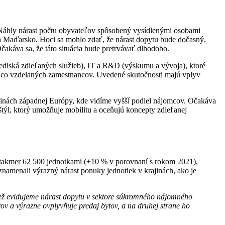
 Náhly nárast počtu obyvateľov spôsobený vysídlenými osobami
a Maďarsko. Hoci sa mohlo zdať, že nárast dopytu bude dočasný,
káva sa, že táto situácia bude pretrvávať dlhodobo.
diská zdieľaných služieb), IT a R&D (výskumu a vývoja), ktoré
ajúco vzdelaných zamestnancov. Uvedené skutočnosti majú vplyv
rajinách západnej Európy, kde vidíme vyšší podiel nájomcov. Očakáva
štýl, ktorý umožňuje mobilitu a oceňujú koncepty zdieľanej
s takmer 62 500 jednotkami (+10 % v porovnaní s rokom 2021),
namenali výrazný nárast ponuky jednotiek v krajinách, ako je
ež evidujeme nárast dopytu v sektore súkromného nájomného
ov a výrazne ovplyvňuje predaj bytov, a na druhej strane ho