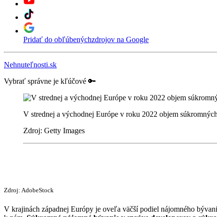
Pridať do obľúbených
zdrojov na Google
Nehnuteľnosti.sk
Vybrať správne je kľúčové 🔑
V strednej a východnej Európe v roku 2022 objem súkromných
Zdroj: Getty Images
Zdroj: AdobeStock
V krajinách západnej Európy je oveľa väčší podiel nájomného bývania, 