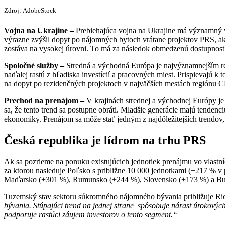
Zdroj: AdobeStock
Vojna na Ukrajine –
Prebiehajúca vojna na Ukrajine má významný v
výrazne zvýšil dopyt po nájomných bytoch vrátane projektov PRS, a
zostáva na vysokej úrovni. To má za následok obmedzenú dostupnosť 
Spoločné služby –
Stredná a východná Európa je najvýznamnejším r
naďalej rastú z hľadiska investícií a pracovných miest. Prispievajú
na dopyt po rezidenčných projektoch v najväčších mestách regiónu 
Prechod na prenájom –
V krajinách strednej a východnej Európy je
sa, že tento trend sa postupne obráti. Mladšie generácie majú tenden
ekonomiky. Prenájom sa môže stať jedným z najdôležitejších trendov,
Česká republika je lídrom na trhu PRS
Ak sa pozrieme na ponuku existujúcich jednotiek prenájmu vo vlastn
za ktorou nasleduje Poľsko s približne 10 000 jednotkami (+217 % v 
Maďarsko (+301 %), Rumunsko (+244 %), Slovensko (+173 %) a Bulh
Tuzemský stav sektoru súkromného nájomného bývania približuje Rich
bývania. Stúpajúci trend na jednej strane spôsobuje nárast úrokových
podporuje rastúci záujem investorov o tento segment.“