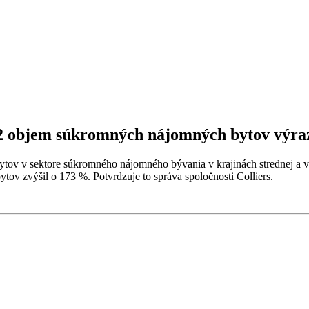
22 objem súkromných nájomných bytov výraz
tov v sektore súkromného nájomného bývania v krajinách strednej a
ov zvýšil o 173 %. Potvrdzuje to správa spoločnosti Colliers.