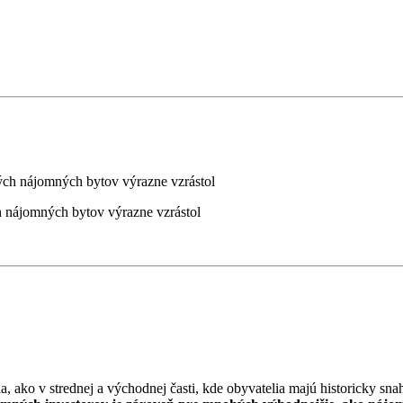
 nájomných bytov výrazne vzrástol
ako v strednej a východnej časti, kde obyvatelia majú historicky snahu