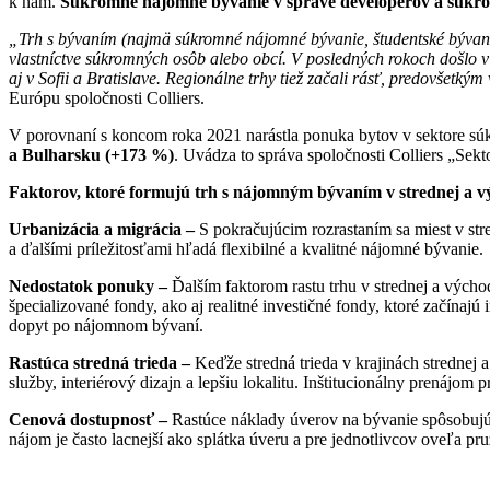
k nám.
Súkromné nájomné bývanie v správe developerov a súkro
„Trh s bývaním (najmä súkromné nájomné bývanie, študentské bývanie
vlastníctve súkromných osôb alebo obcí. V posledných rokoch došlo 
aj v Sofii a Bratislave. Regionálne trhy tiež začali rásť, predovšetkým
Európu spoločnosti Colliers.
V porovnaní s koncom roka 2021 narástla ponuka bytov v sektore sú
a Bulharsku (+173 %)
. Uvádza to správa spoločnosti Colliers „Sek
Faktorov, ktoré formujú trh s nájomným bývaním v strednej a v
Urbanizácia a migrácia –
S pokračujúcim rozrastaním sa miest v st
a ďalšími príležitosťami hľadá flexibilné a kvalitné nájomné bývanie.
Nedostatok ponuky –
Ďalším faktorom rastu trhu v strednej a výcho
špecializované fondy, ako aj realitné investičné fondy, ktoré začína
dopyt po nájomnom bývaní.
Rastúca stredná trieda –
Keďže stredná trieda v krajinách strednej 
služby, interiérový dizajn a lepšiu lokalitu. Inštitucionálny prenájo
Cenová dostupnosť –
Rastúce náklady úverov na bývanie spôsobujú
nájom je často lacnejší ako splátka úveru a pre jednotlivcov oveľa pružn