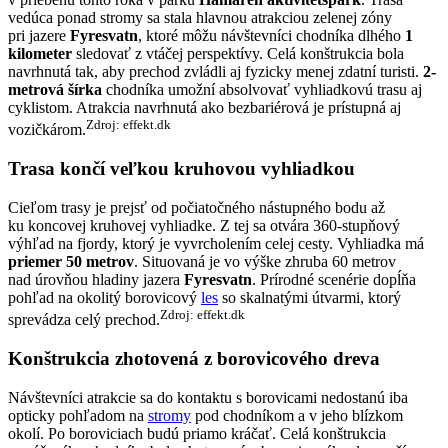
vedúca ponad stromy sa stala hlavnou atrakciou zelenej zóny
pri jazere
Fyresvatn
, ktoré môžu návštevníci chodníka dlhého
1
kilometer
sledovať z vtáčej perspektívy. Celá konštrukcia bola
navrhnutá tak, aby prechod zvládli aj fyzicky menej zdatní turisti.
2-
metrová šírka
chodníka umožní absolvovať vyhliadkovú trasu aj
cyklistom. Atrakcia navrhnutá ako bezbariérová je prístupná aj
Zdroj: effekt.dk
vozičkárom.
Trasa končí veľkou kruhovou vyhliadkou
Cieľom trasy je prejsť od počiatočného nástupného bodu až
ku koncovej kruhovej vyhliadke. Z tej sa otvára 360-stupňový
výhľad na fjordy, ktorý je vyvrcholením celej cesty. Vyhliadka má
priemer 50 metrov
. Situovaná je vo výške zhruba 60 metrov
nad úrovňou hladiny jazera
Fyresvatn
. Prírodné scenérie dopĺňa
pohľad na okolitý borovicový
les
so skalnatými útvarmi, ktorý
Zdroj: effekt.dk
sprevádza celý prechod.
Konštrukcia zhotovená z borovicového dreva
Návštevníci atrakcie sa do kontaktu s borovicami nedostanú iba
opticky pohľadom na
stromy
pod chodníkom a v jeho blízkom
okolí. Po boroviciach budú priamo kráčať. Celá konštrukcia