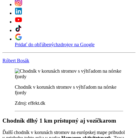
Pridať do obľúbených
zdrojov na Google
Róbert Bosák
Chodník v korunách stromov s výhľadom na nórske
fjordy
Zdroj: effekt.dk
Chodník dlhý 1 km prístupný aj vozíčkarom
Ďalší chodník v korunách stromov na európskej mape pribudol
v priebehu tohto roka v parku
Hamaren aktivitetspark
. Trasa