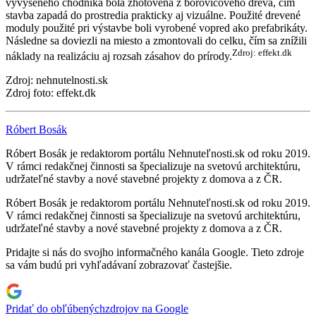
vyvýšeného chodníka bola zhotovená z borovicového dreva, čím
stavba zapadá do prostredia prakticky aj vizuálne. Použité drevené
moduly použité pri výstavbe boli vyrobené vopred ako prefabrikáty.
Následne sa doviezli na miesto a zmontovali do celku, čím sa znížili
Zdroj: effekt.dk
náklady na realizáciu aj rozsah zásahov do prírody.
Zdroj: nehnutelnosti.sk
Zdroj foto: effekt.dk
Róbert Bosák
Róbert Bosák je redaktorom portálu Nehnuteľnosti.sk od roku 2019.
V rámci redakčnej činnosti sa špecializuje na svetovú architektúru,
udržateľné stavby a nové stavebné projekty z domova a z ČR.
Róbert Bosák je redaktorom portálu Nehnuteľnosti.sk od roku 2019.
V rámci redakčnej činnosti sa špecializuje na svetovú architektúru,
udržateľné stavby a nové stavebné projekty z domova a z ČR.
Pridajte si nás do svojho informačného kanála Google. Tieto zdroje
sa vám budú pri vyhľadávaní zobrazovať častejšie.
Pridať do obľúbených
zdrojov na Google