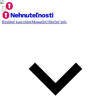
Realitné kancelárie
Magazín
Užitočné info