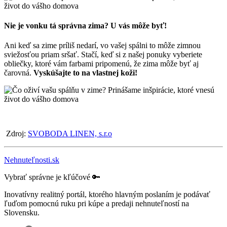
Nie je vonku tá správna zima? U vás môže byť!
Ani keď sa zime príliš nedarí, vo vašej spálni to môže zimnou
sviežosťou priam sršať. Stačí, keď si z našej ponuky vyberiete
obliečky, ktoré vám farbami pripomenú, že zima môže byť aj
čarovná.
Vyskúšajte to na vlastnej koži!
Zdroj:
SVOBODA LINEN, s.r.o
Nehnuteľnosti.sk
Vybrať správne je kľúčové 🔑
Inovatívny realitný portál, ktorého hlavným poslaním je podávať
ľuďom pomocnú ruku pri kúpe a predaji nehnuteľností na
Slovensku.