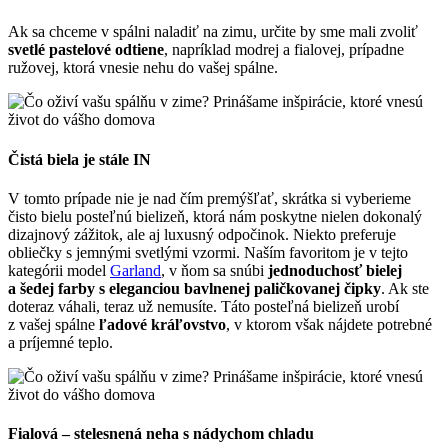
Ak sa chceme v spálni naladiť na zimu, určite by sme mali zvoliť
svetlé pastelové odtiene
, napríklad modrej a fialovej, prípadne
ružovej, ktorá vnesie nehu do vašej spálne.
Čistá biela je stále IN
V tomto prípade nie je nad čím premýšľať, skrátka si vyberieme
čisto bielu posteľnú bielizeň, ktorá nám poskytne nielen dokonalý
dizajnový zážitok, ale aj luxusný odpočinok. Niekto preferuje
obliečky s jemnými svetlými vzormi. Naším favoritom je v tejto
kategórii model
Garland
, v ňom sa snúbi
jednoduchosť bielej
a šedej farby s eleganciou bavlnenej paličkovanej čipky
. Ak ste
doteraz váhali, teraz už nemusíte. Táto posteľná bielizeň urobí
z vašej spálne
ľadové kráľovstvo
, v ktorom však nájdete potrebné
a príjemné teplo.
Fialová – stelesnená neha s nádychom chladu