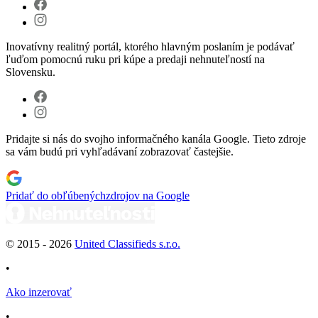
Inovatívny realitný portál, ktorého hlavným poslaním je podávať
ľuďom pomocnú ruku pri kúpe a predaji nehnuteľností na
Slovensku.
Pridajte si nás do svojho informačného kanála Google. Tieto zdroje
sa vám budú pri vyhľadávaní zobrazovať častejšie.
Pridať do obľúbených
zdrojov na Google
© 2015 -
2026
United Classifieds s.r.o.
•
Ako inzerovať
•