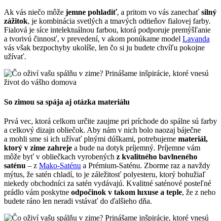
Ak vás niečo môže
jemne pohladiť
, a pritom vo vás zanechať
silný
zážitok
, je kombinácia svetlých a tmavých odtieňov fialovej farby.
Fialová je síce intelektuálnou farbou, ktorá podporuje premýšľanie
a tvorivú činnosť, v prevedení, v akom ponúkame model
Lavanda
vás však bezpochyby ukolíše, len čo si ju budete chvíľu pokojne
užívať.
So zimou sa spája aj otázka materiálu
Prvá vec, ktorá celkom určite zaujme pri príchode do spálne sú farby
a celkový dizajn obliečok. Aby nám v nich bolo naozaj báječne
a mohli sme si ich užívať plnými dúškami, potrebujeme
materiál,
ktorý v zime zahreje
a bude na dotyk príjemný. Príjemne vám
môže byť v obliečkach vyrobených
z kvalitného bavlneného
saténu
– z
Mako-Saténu
a Prémium-Saténu. Zborme raz a navždy
mýtus, že satén chladí, to je záležitosť polyesteru, ktorý bohužiaľ
niekedy obchodníci za satén vydávajú. Kvalitné saténové posteľné
prádlo vám poskytne
odpočinok v takom luxuse a teple
, že z neho
budete ráno len neradi vstávať do ďalšieho dňa.