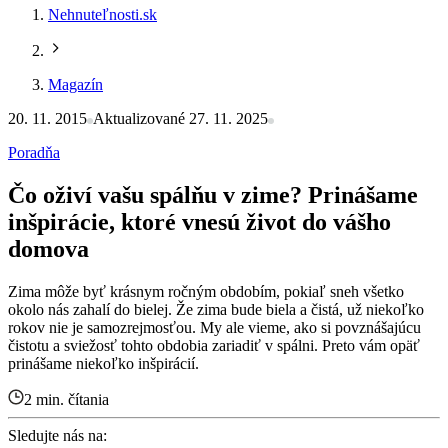
Nehnuteľnosti.sk
Magazín
20. 11. 2015
Aktualizované 27. 11. 2025
Poradňa
Čo oživí vašu spálňu v zime? Prinášame
inšpirácie, ktoré vnesú život do vášho
domova
Zima môže byť krásnym ročným obdobím, pokiaľ sneh všetko
okolo nás zahalí do bielej. Že zima bude biela a čistá, už niekoľko
rokov nie je samozrejmosťou. My ale vieme, ako si povznášajúcu
čistotu a sviežosť tohto obdobia zariadiť v spálni. Preto vám opäť
prinášame niekoľko inšpirácií.
2 min. čítania
Sledujte nás na: