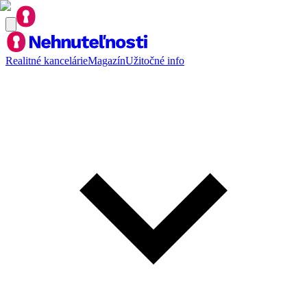
Realitné kancelárie
Magazín
Užitočné info