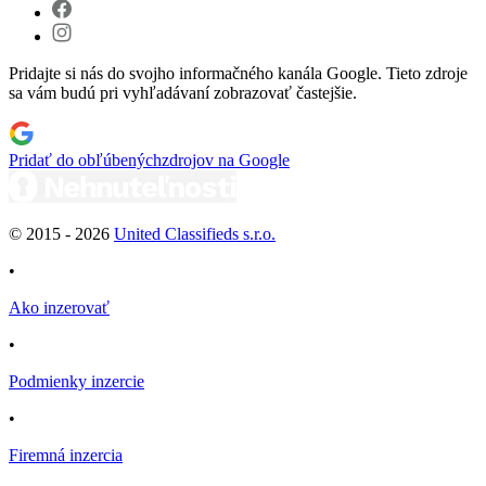
Pridajte si nás do svojho informačného kanála Google. Tieto zdroje
sa vám budú pri vyhľadávaní zobrazovať častejšie.
Pridať do obľúbených
zdrojov na Google
© 2015 -
2026
United Classifieds s.r.o.
•
Ako inzerovať
•
Podmienky inzercie
•
Firemná inzercia