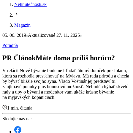
Nehnuteľnosti.sk
Magazín
05. 06. 2019
Aktualizované 27. 11. 2025
Poradňa
PR Článok
Máte doma príliš horúco?
V relácii Nové bývanie budeme hľadať útulný domček pre Jolanu,
ktorá sa rozhodla presťahovať na Myjavu. Má rada prírodu a chcela
by bývať bližšie svojho syna. Vlado Voštinár jej predstaví tri
zaujímavé ponuky plus bonusovú možnosť. Nebudú chýbať skvelé
rady a tipy o bývaní a moderátor vám ukáže krásne bývanie
na myjavských kopaniciach.​
1 min. čítania
Sledujte nás na: