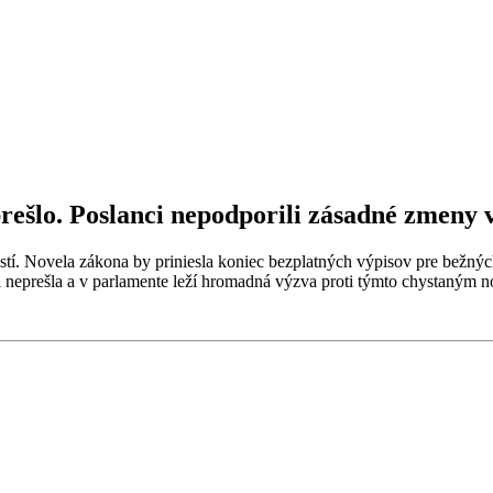
rešlo. Poslanci nepodporili zásadné zmeny v
tí. Novela zákona by priniesla koniec bezplatných výpisov pre bežných ľ
mi neprešla a v parlamente leží hromadná výzva proti týmto chystaným 