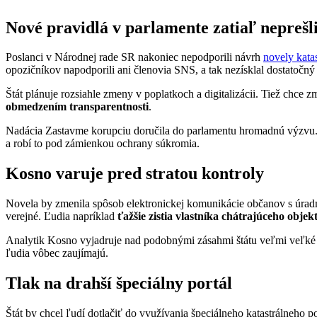
Nové pravidlá v parlamente zatiaľ neprešl
Poslanci v Národnej rade SR nakoniec nepodporili návrh
novely kata
opozičníkov napodporili ani členovia SNS, a tak nezísklal dostatočný
Štát plánuje rozsiahle zmeny v poplatkoch a digitalizácii. Tiež chce
obmedzením transparentnosti
.
Nadácia Zastavme korupciu doručila do parlamentu hromadnú výzvu. Via
a robí to pod zámienkou ochrany súkromia.
Kosno varuje pred stratou kontroly
Novela by zmenila spôsob elektronickej komunikácie občanov s úrad
verejné. Ľudia napríklad
ťažšie zistia vlastníka chátrajúceho objekt
Analytik Kosno vyjadruje nad podobnými zásahmi štátu veľmi veľké
ľudia vôbec zaujímajú.
Tlak na drahší špeciálny portál
Štát by chcel ľudí dotlačiť do využívania špeciálneho katastrálneho