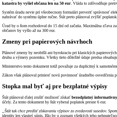
katastra by vyšiel občana len na 50 eur
. Vláda to zdôvodňuje pret
Systém úradu nevie pri všeobecnom formulári preveriť správnosť ele
nahrávať do systému úplne ručne. Štát preto plánoval zvýšiť poplatok
Úrad by o ňom rozhodoval do 15 dní od začatia. Maximálna zľava za e
občanov by vyšlo až na 300 eur.
Zmeny pri papierových návrhoch
Plánové zmeny by neobišli ani byrokraciu pri klasických papierových
druhu a výmery pozemku. Všetky tieto dôležité údaje predsa obsahuje
Ministerstvo tento dokument totiž považuje za duplicitný k samotnému
Zákon však plánoval priniesť novú povinnosť úradného osvedčenia podp
Stopka mal byť aj pre bezplatné výpisy
Štát plánoval ďalej zrušiť možnosť získať
bezodplatný informatívny
účely. Za tento dokument by štát vyberal poplatok presne 6 eur.
„Štát tak chce predísť získavaniu výpisov zo zvedavosti susedov. S
identity len vlastný súpis. Išlo by o zoznam všetkých jeho nehnuteľn