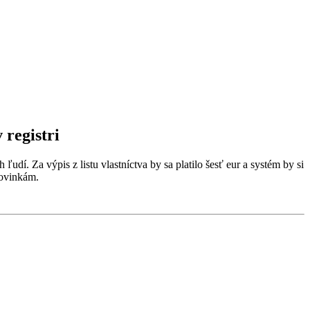
 registri
udí. Za výpis z listu vlastníctva by sa platilo šesť eur a systém by si
novinkám.