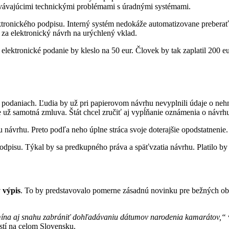
rvávajúcimi technickými problémami s úradnými systémami.
ktronického podpisu. Interný systém nedokáže automatizovane preberať 
 za elektronický návrh na urýchlený vklad.
lektronické podanie by kleslo na 50 eur. Človek by tak zaplatil 200 e
 podaniach. Ľudia by už pri papierovom návrhu nevyplnili údaje o nehn
 už samotná zmluva. Štát chcel zručiť aj vypĺňanie oznámenia o návrhu
 návrhu. Preto podľa neho úplne stráca svoje doterajšie opodstatnenie.
isu. Týkal by sa predkupného práva a späťvzatia návrhu. Platilo by to 
 výpis
. To by predstavovalo pomerne zásadnú novinku pre bežných obč
pomína aj snahu zabrániť dohľadávaniu dátumov narodenia kamarátov,“
ostí na celom Slovensku.