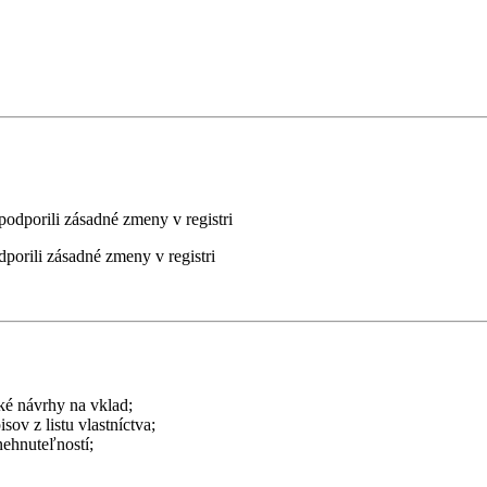
dporili zásadné zmeny v registri
ké návrhy na vklad;
ov z listu vlastníctva;
nehnuteľností;