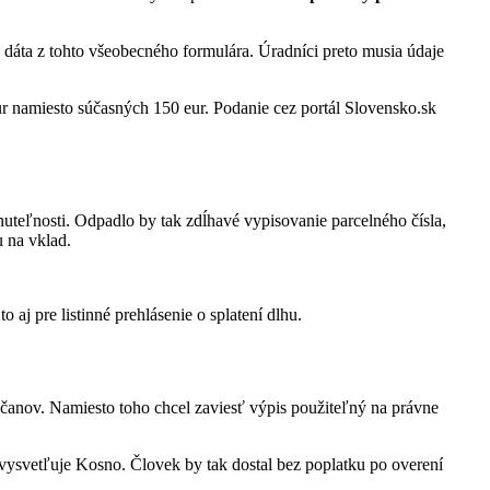
dáta z tohto všeobecného formulára. Úradníci preto musia údaje
ur namiesto súčasných 150 eur. Podanie cez portál Slovensko.sk
uteľnosti. Odpadlo by tak zdĺhavé vypisovanie parcelného čísla,
 na vklad.
aj pre listinné prehlásenie o splatení dlhu.
anov. Namiesto toho chcel zaviesť výpis použiteľný na právne
vysvetľuje Kosno. Človek by tak dostal bez poplatku po overení