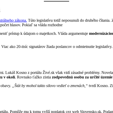
i
strálneho zákona.
Túto legislatívu totiž neposunuli do druhého čítania.
 počet hlasov. Pokiaľ sa vláda rozhodne
 zmeniť prístup k údajom o majetkoch. Vláda argumentuje
modernizáciou
c ako 20-tisíc signatárov žiada poslancov o odmietnutie legislatívy. Kr
mi. Lukáš Kosno z portálu Živé.sk však vidí zásadné problémy. Novel
u v okolí
. Rovnako ťažko zistia
zodpovednú osobu za určité územie 
 obavy.
„Štát by mohol takto silovo vedieť o zmenách,“
tvrdí Kosno. Zis
 portálu. Pomôže mu k tomu vyšší poplatok cez web Slovensko.sk. Podan