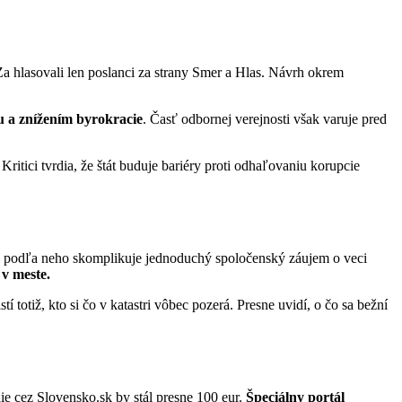
 Za hlasovali len poslanci za strany Smer a Hlas. Návrh okrem
 a znížením byrokracie
. Časť odbornej verejnosti však varuje pred
itici tvrdia, že štát buduje bariéry proti odhaľovaniu korupcie
a podľa neho skomplikuje jednoduchý spoločenský záujem o veci
v meste.
tí totiž, kto si čo v katastri vôbec pozerá. Presne uvidí, o čo sa bežní
ie cez Slovensko.sk by stál presne 100 eur.
Špeciálny portál