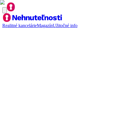
Realitné kancelárie
Magazín
Užitočné info