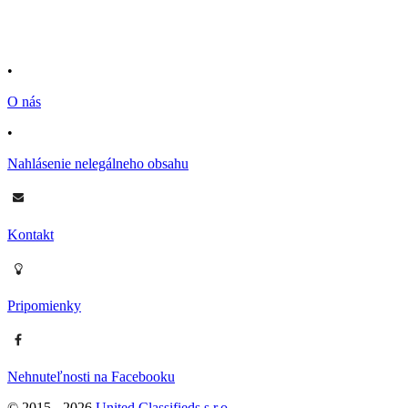
•
O nás
•
Nahlásenie nelegálneho obsahu
Kontakt
Pripomienky
Nehnuteľnosti na Facebooku
© 2015 -
2026
United Classifieds s.r.o.