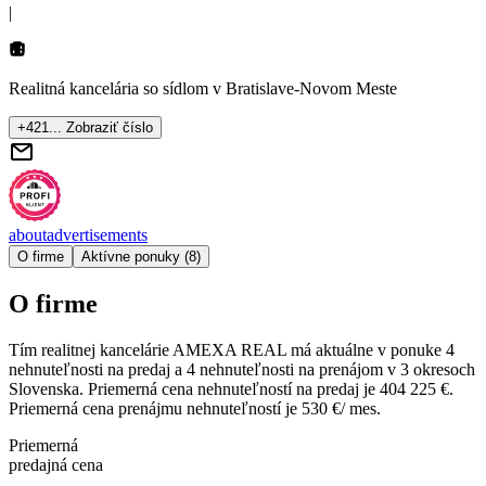
|
Realitná kancelária so sídlom
v Bratislave-Novom Meste
+421... Zobraziť číslo
about
advertisements
O firme
Aktívne ponuky (8)
O firme
Tím realitnej kancelárie
AMEXA REAL
má aktuálne v ponuke
4
nehnuteľnosti
na predaj
a
4
nehnuteľnosti
na prenájom
v
3
okresoch
Slovenska.
Priemerná cena nehnuteľností na predaj je
404 225 €
.
Priemerná cena prenájmu nehnuteľností je
530 €/ mes.
Priemerná
predajná cena