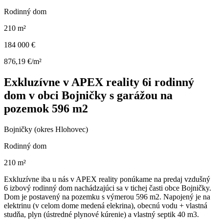
Rodinný dom
210 m²
184 000 €
876,19 €/m²
Exkluzívne v APEX reality 6i rodinný
dom v obci Bojničky s garážou na
pozemok 596 m2
Bojničky (okres Hlohovec)
Rodinný dom
210 m²
Exkluzívne iba u nás v APEX reality ponúkame na predaj vzdušný
6 izbový rodinný dom nachádzajúci sa v tichej časti obce Bojničky.
Dom je postavený na pozemku s výmerou 596 m2. Napojený je na
elektrinu (v celom dome medená elekrina), obecnú vodu + vlastná
studňa, plyn (ústredné plynové kúrenie) a vlastný septik 40 m3.