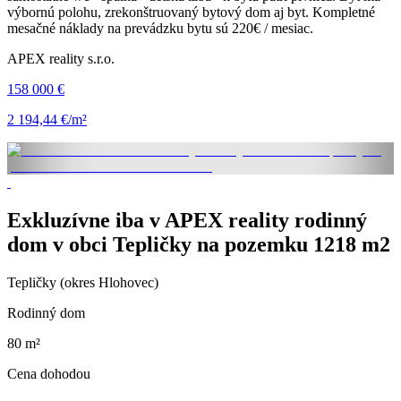
výbornú polohu, zrekonštruovaný bytový dom aj byt. Kompletné
mesačné náklady na prevádzku bytu sú 220€ / mesiac.
APEX reality s.r.o.
158 000 €
2 194,44 €/m²
Exkluzívne iba v APEX reality rodinný
dom v obci Tepličky na pozemku 1218 m2
Tepličky (okres Hlohovec)
Rodinný dom
80 m²
Cena dohodou