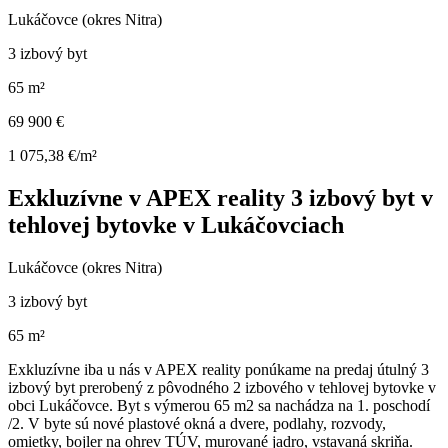
Lukáčovce (okres Nitra)
3 izbový byt
65 m²
69 900 €
1 075,38 €/m²
Exkluzívne v APEX reality 3 izbový byt v
tehlovej bytovke v Lukáčovciach
Lukáčovce (okres Nitra)
3 izbový byt
65 m²
Exkluzívne iba u nás v APEX reality ponúkame na predaj útulný 3
izbový byt prerobený z pôvodného 2 izbového v tehlovej bytovke v
obci Lukáčovce. Byt s výmerou 65 m2 sa nachádza na 1. poschodí
/2. V byte sú nové plastové okná a dvere, podlahy, rozvody,
omietky, bojler na ohrev TÚV, murované jadro, vstavaná skriňa.