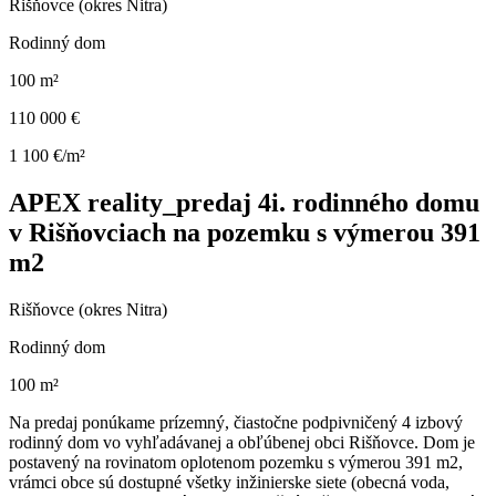
Rišňovce (okres Nitra)
Rodinný dom
100 m²
110 000 €
1 100 €/m²
APEX reality_predaj 4i. rodinného domu
v Rišňovciach na pozemku s výmerou 391
m2
Rišňovce (okres Nitra)
Rodinný dom
100 m²
Na predaj ponúkame prízemný, čiastočne podpivničený 4 izbový
rodinný dom vo vyhľadávanej a obľúbenej obci Rišňovce. Dom je
postavený na rovinatom oplotenom pozemku s výmerou 391 m2,
vrámci obce sú dostupné všetky inžinierske siete (obecná voda,