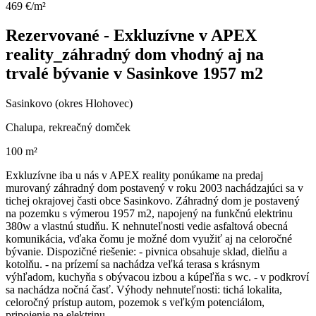
469 €/m²
Rezervované - Exkluzívne v APEX
reality_záhradný dom vhodný aj na
trvalé bývanie v Sasinkove 1957 m2
Sasinkovo (okres Hlohovec)
Chalupa, rekreačný domček
100 m²
Exkluzívne iba u nás v APEX reality ponúkame na predaj
murovaný záhradný dom postavený v roku 2003 nachádzajúci sa v
tichej okrajovej časti obce Sasinkovo. Záhradný dom je postavený
na pozemku s výmerou 1957 m2, napojený na funkčnú elektrinu
380w a vlastnú studňu. K nehnuteľnosti vedie asfaltová obecná
komunikácia, vďaka čomu je možné dom využiť aj na celoročné
bývanie. Dispozičné riešenie: - pivnica obsahuje sklad, dielňu a
kotolňu. - na prízemí sa nachádza veľká terasa s krásnym
výhľadom, kuchyňa s obývacou izbou a kúpeľňa s wc. - v podkroví
sa nachádza nočná časť. Výhody nehnuteľnosti: tichá lokalita,
celoročný prístup autom, pozemok s veľkým potenciálom,
pripojenie na elektrinu.