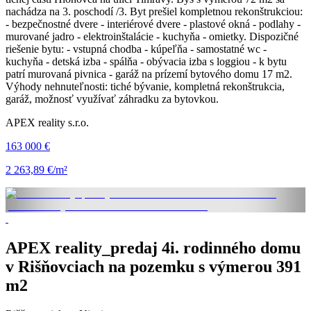
nachádza na 3. poschodí /3. Byt prešiel kompletnou rekonštrukciou:
- bezpečnostné dvere - interiérové dvere - plastové okná - podlahy -
murované jadro - elektroinštalácie - kuchyňa - omietky. Dispozičné
riešenie bytu: - vstupná chodba - kúpeľňa - samostatné wc -
kuchyňa - detská izba - spálňa - obývacia izba s loggiou - k bytu
patrí murovaná pivnica - garáž na prízemí bytového domu 17 m2.
Výhody nehnuteľnosti: tiché bývanie, kompletná rekonštrukcia,
garáž, možnosť využívať záhradku za bytovkou.
APEX reality s.r.o.
163 000 €
2 263,89 €/m²
APEX reality_predaj 4i. rodinného domu
v Rišňovciach na pozemku s výmerou 391
m2