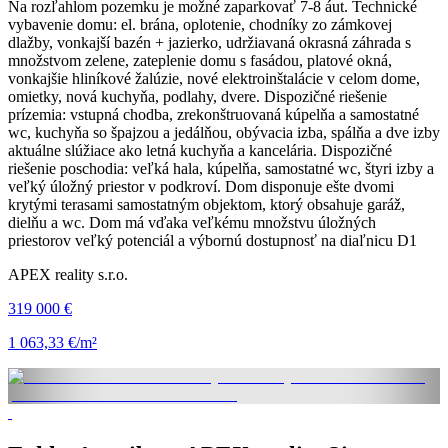
Na rozľahlom pozemku je možné zaparkovať 7-8 áut. Technické
vybavenie domu: el. brána, oplotenie, chodníky zo zámkovej
dlažby, vonkajší bazén + jazierko, udržiavaná okrasná záhrada s
množstvom zelene, zateplenie domu s fasádou, platové okná,
vonkajšie hliníkové žalúzie, nové elektroinštalácie v celom dome,
omietky, nová kuchyňa, podlahy, dvere. Dispozičné riešenie
prízemia: vstupná chodba, zrekonštruovaná kúpelňa a samostatné
wc, kuchyňa so špajzou a jedálňou, obývacia izba, spálňa a dve izby
aktuálne slúžiace ako letná kuchyňa a kancelária. Dispozičné
riešenie poschodia: veľká hala, kúpelňa, samostatné wc, štyri izby a
veľký úložný priestor v podkroví. Dom disponuje ešte dvomi
krytými terasami samostatným objektom, ktorý obsahuje garáž,
dielňu a wc. Dom má vďaka veľkému množstvu úložných
priestorov veľký potenciál a výbornú dostupnosť na diaľnicu D1
APEX reality s.r.o.
319 000 €
1 063,33 €/m²