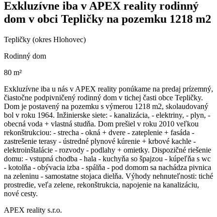
Exkluzívne iba v APEX reality rodinný
dom v obci Tepličky na pozemku 1218 m2
Tepličky (okres Hlohovec)
Rodinný dom
80 m²
Exkluzívne iba u nás v APEX reality ponúkame na predaj prízemný,
čiastočne podpivničený rodinný dom v tichej časti obce Tepličky.
Dom je postavený na pozemku s výmerou 1218 m2, skolaudovaný
bol v roku 1964. Inžinierske siete: - kanalizácia, - elektriny, - plyn, -
obecná voda + vlastná studňa. Dom prešiel v roku 2010 veľkou
rekonštrukciou: - strecha - okná + dvere - zateplenie + fasáda -
zastrešenie terasy - ústredné plynové kúrenie + krbové kachle -
elektroinštalácie - rozvody - podlahy + omietky. Dispozičné riešenie
domu: - vstupná chodba - hala - kuchyňa so špajzou - kúpeľňa s wc
- kotolňa - obývacia izba - spálňa - pod domom sa nachádza pivnica
na zeleninu - samostatne stojaca dielňa. Výhody nehnuteľnosti: tiché
prostredie, veľa zelene, rekonštrukcia, napojenie na kanalizáciu,
nové cesty.
APEX reality s.r.o.