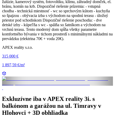
žalúzie, kamerový systém, fotovoltiku, klímu, záhradný domček, el.
bránu, komín na krb. Dispozičné riešenie prízemia: - vstupná
chodba - technická miestnosť - wc so sprchovým kútom - kuchyňa
so špajzou - obývacia izba s východom na spodnú terasu - úložný
priestor pod schodiskom Dispozičné riešenie poschodia: - dve
detské izby - kúpeľňa s wc - spálňa so šatníkom a východom na
vrchnú terasu. Tento moderný dom spĺňa všetky parametre
komfortného bývania v tichom prostredí s minimálnymi nákladmi na
prevádzku (elektrina 70€ + voda 20€).
APEX reality s.r.o.
315 000 €
1 897,59 €/m²
Exkluzívne iba v APEX reality 3i. s
balkónom a garážou na ul. Timravy v
Hlohovci + 3D obhliadka