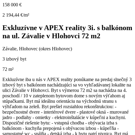
158 000 €
2 194,44 €/m²
Exkluzívne v APEX reality 3i. s balkónom
na ul. Závalie v Hlohovci 72 m2
Závalie, Hlohovec (okres Hlohovec)
3 izbový byt
72 m²
Exkluzívne iba u nás v APEX reality ponúkame na predaj slnečný 3
izbový byt s balkónom nachádzajúci sa vo vyhľadávanej lokalite na
ulici Závalie v Hlohovci. Byt s výmerou 72 m2 sa nachádza na 4.
poschodí / 10 v zateplenom bytovom dome s novým výťahom aj
stúpačkami. Byt má ideálnu orientáciu na východnú stranu s
výhľadom na zeleň. Byt prešiel rozsiahlou rekonštrukciou: -
bezpečnostné dvere - interiérové dvere - plastové okná - murované
jadro - podlahy - omietky - elektroinštalácie v kúpeľni a kuchyni.
Dispozičné riešenie bytu: - vstupná chodba - obývacia izba s
balkónom - kuchyňa prepojená s obývacou izbou - kúpeľňa -
samostatné wc - spálňa - detská izba - k bytu patrí pivnica. Byt má