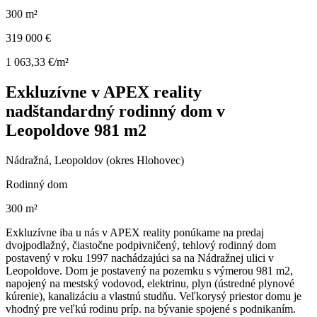
300 m²
319 000 €
1 063,33 €/m²
Exkluzívne v APEX reality
nadštandardný rodinný dom v
Leopoldove 981 m2
Nádražná, Leopoldov (okres Hlohovec)
Rodinný dom
300 m²
Exkluzívne iba u nás v APEX reality ponúkame na predaj
dvojpodlažný, čiastočne podpivničený, tehlový rodinný dom
postavený v roku 1997 nachádzajúci sa na Nádražnej ulici v
Leopoldove. Dom je postavený na pozemku s výmerou 981 m2,
napojený na mestský vodovod, elektrinu, plyn (ústredné plynové
kúrenie), kanalizáciu a vlastnú studňu. Veľkorysý priestor domu je
vhodný pre veľkú rodinu príp. na bývanie spojené s podnikaním.