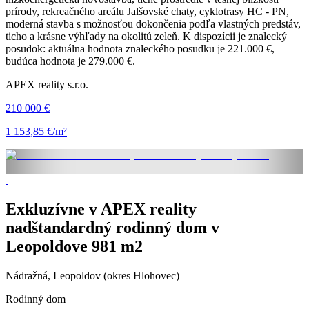
prírody, rekreačného areálu Jalšovské chaty, cyklotrasy HC - PN,
moderná stavba s možnosťou dokončenia podľa vlastných predstáv,
ticho a krásne výhľady na okolitú zeleň. K dispozícii je znalecký
posudok: aktuálna hodnota znaleckého posudku je 221.000 €,
budúca hodnota je 279.000 €.
APEX reality s.r.o.
210 000 €
1 153,85 €/m²
Exkluzívne v APEX reality
nadštandardný rodinný dom v
Leopoldove 981 m2
Nádražná, Leopoldov (okres Hlohovec)
Rodinný dom