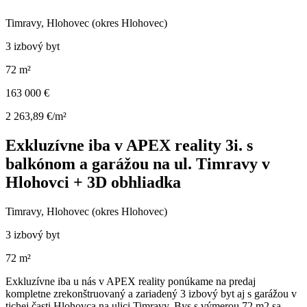
Timravy, Hlohovec (okres Hlohovec)
3 izbový byt
72 m²
163 000 €
2 263,89 €/m²
Exkluzívne iba v APEX reality 3i. s
balkónom a garážou na ul. Timravy v
Hlohovci + 3D obhliadka
Timravy, Hlohovec (okres Hlohovec)
3 izbový byt
72 m²
Exkluzívne iba u nás v APEX reality ponúkame na predaj
kompletne zrekonštruovaný a zariadený 3 izbový byt aj s garážou v
tichej časti Hlohovca na ulici Timravy. Bys s výmerou 72 m2 sa