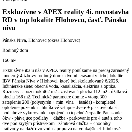
Exkluzívne v APEX reality 4i. novostavba
RD v top lokalite Hlohovca, časť. Pánska
niva
Pánska Niva, Hlohovec (okres Hlohovec)
Rodinný dom
166 m²
Exkluzívne iba u nás v APEX reality ponúkame na predaj zariadený
moderný 4 izbový rodinný dom s dvomi terasami v tichej lokalite
IBV Pánska Niva v Hlohovci, ktorý bol skolaudovaný 6/2026.
Inžinierske siete: obecná voda, kanalizácia, elektrina a optika.
Rozmery: - pozemok 462 m2 - zastavaná plocha 112 m2 - úžitková
plocha 166 m2. Technické parametre domu: - ytong 300 +
zateplenie 200 (polystyrén + min. vlna + fasáda) - kompletné
oplotenie pozemku - hliníkové vstupné dvere + plastové okná -
podlahové vykurovanie napojené na tepelné čerpadlo Panasonic
8kw - plávajúce podlahy + dlažba - parkovanie pre 4 autá z toho
dve pod krytým prístreškom - zámková dlažba + chodníky -
trativody na dažďovú vodu - príprava na vonkajšie el. hliníkové