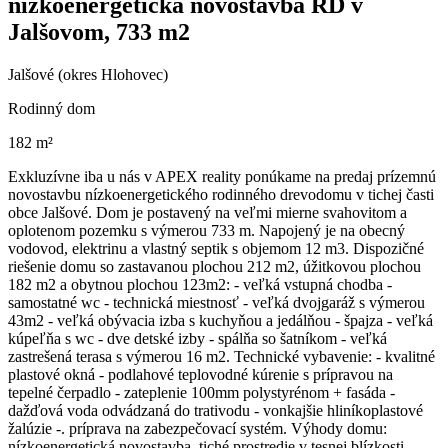
nízkoenergetická novostavba RD v
Jalšovom, 733 m2
Jalšové (okres Hlohovec)
Rodinný dom
182 m²
Exkluzívne iba u nás v APEX reality ponúkame na predaj prízemnú
novostavbu nízkoenergetického rodinného drevodomu v tichej časti
obce Jalšové. Dom je postavený na veľmi mierne svahovitom a
oplotenom pozemku s výmerou 733 m. Napojený je na obecný
vodovod, elektrinu a vlastný septik s objemom 12 m3. Dispozičné
riešenie domu so zastavanou plochou 212 m2, úžitkovou plochou
182 m2 a obytnou plochou 123m2: - veľká vstupná chodba -
samostatné wc - technická miestnosť - veľká dvojgaráž s výmerou
43m2 - veľká obývacia izba s kuchyňou a jedálňou - špajza - veľká
kúpeľňa s wc - dve detské izby - spálňa so šatníkom - veľká
zastrešená terasa s výmerou 16 m2. Technické vybavenie: - kvalitné
plastové okná - podlahové teplovodné kúrenie s prípravou na
tepelné čerpadlo - zateplenie 100mm polystyrénom + fasáda -
dažďová voda odvádzaná do trativodu - vonkajšie hliníkoplastové
žalúzie -. príprava na zabezpečovací systém. Výhody domu:
nízkoenergetická novostavba, tiché prostredie v tesnej blízkosti