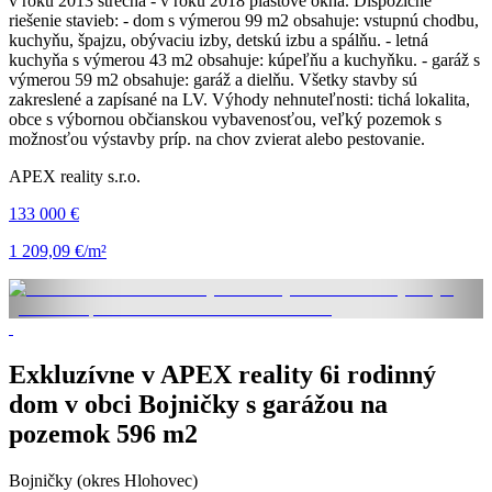
v roku 2013 strecha - v roku 2018 plastové okná. Dispozičné
riešenie stavieb: - dom s výmerou 99 m2 obsahuje: vstupnú chodbu,
kuchyňu, špajzu, obývaciu izby, detskú izbu a spálňu. - letná
kuchyňa s výmerou 43 m2 obsahuje: kúpeľňu a kuchyňku. - garáž s
výmerou 59 m2 obsahuje: garáž a dielňu. Všetky stavby sú
zakreslené a zapísané na LV. Výhody nehnuteľnosti: tichá lokalita,
obce s výbornou občianskou vybavenosťou, veľký pozemok s
možnosťou výstavby príp. na chov zvierat alebo pestovanie.
APEX reality s.r.o.
133 000 €
1 209,09 €/m²
Exkluzívne v APEX reality 6i rodinný
dom v obci Bojničky s garážou na
pozemok 596 m2
Bojničky (okres Hlohovec)