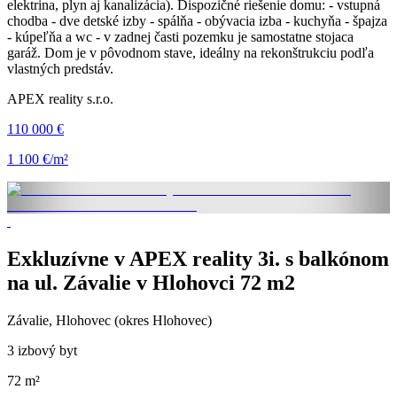
elektrina, plyn aj kanalizácia). Dispozičné riešenie domu: - vstupná
chodba - dve detské izby - spálňa - obývacia izba - kuchyňa - špajza
- kúpeľňa a wc - v zadnej časti pozemku je samostatne stojaca
garáž. Dom je v pôvodnom stave, ideálny na rekonštrukciu podľa
vlastných predstáv.
APEX reality s.r.o.
110 000 €
1 100 €/m²
Exkluzívne v APEX reality 3i. s balkónom
na ul. Závalie v Hlohovci 72 m2
Závalie, Hlohovec (okres Hlohovec)
3 izbový byt
72 m²