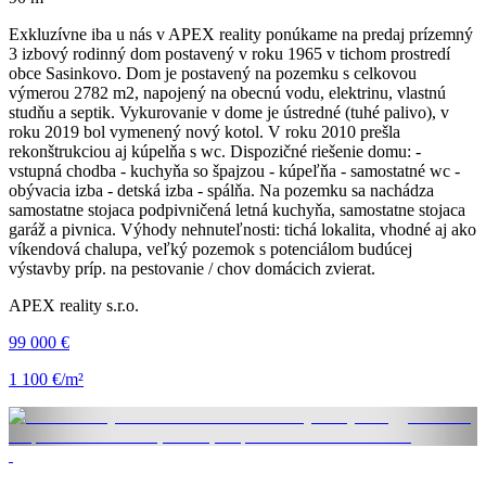
Exkluzívne iba u nás v APEX reality ponúkame na predaj prízemný
3 izbový rodinný dom postavený v roku 1965 v tichom prostredí
obce Sasinkovo. Dom je postavený na pozemku s celkovou
výmerou 2782 m2, napojený na obecnú vodu, elektrinu, vlastnú
studňu a septik. Vykurovanie v dome je ústredné (tuhé palivo), v
roku 2019 bol vymenený nový kotol. V roku 2010 prešla
rekonštrukciou aj kúpelňa s wc. Dispozičné riešenie domu: -
vstupná chodba - kuchyňa so špajzou - kúpeľňa - samostatné wc -
obývacia izba - detská izba - spálňa. Na pozemku sa nachádza
samostatne stojaca podpivničená letná kuchyňa, samostatne stojaca
garáž a pivnica. Výhody nehnuteľnosti: tichá lokalita, vhodné aj ako
víkendová chalupa, veľký pozemok s potenciálom budúcej
výstavby príp. na pestovanie / chov domácich zvierat.
APEX reality s.r.o.
99 000 €
1 100 €/m²