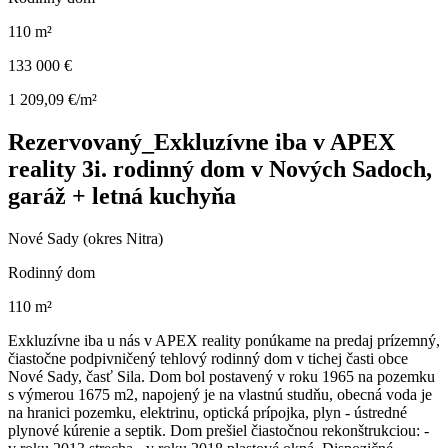
110 m²
133 000 €
1 209,09 €/m²
Rezervovaný_Exkluzívne iba v APEX
reality 3i. rodinný dom v Nových Sadoch,
garáž + letná kuchyňa
Nové Sady (okres Nitra)
Rodinný dom
110 m²
Exkluzívne iba u nás v APEX reality ponúkame na predaj prízemný,
čiastočne podpivničený tehlový rodinný dom v tichej časti obce
Nové Sady, časť Sila. Dom bol postavený v roku 1965 na pozemku
s výmerou 1675 m2, napojený je na vlastnú studňu, obecná voda je
na hranici pozemku, elektrinu, optická prípojka, plyn - ústredné
plynové kúrenie a septik. Dom prešiel čiastočnou rekonštrukciou: -