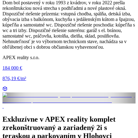
Dom bol postavený v roku 1993 z kvádrov, v roku 2022 prešla
rekonštrukciou nová strecha s podhľadmi a nové plastové okná.
Dispozičné riešenie prízemia: vstupná chodba, spálňa, detská izba,
obývacia izba s balkónom, kuchyňa s jedálenským kútom a špajzou,
kúpeľňa a samostatné wc. Dispozičné riešenie poschodia: kúpeľňa s
wc a tri izby. Dispozičné riešenie suterénu: garáž s el. bránou,
samostatné wc, práčovňa, kotolňa, dielňa, sklad, posilňovňa.
Nehnuteľnosť je vo výbornom technickom stave, nachádza sa v
obľúbenej obci s dobrou občianskou vybavenosťou.
APEX reality s.r.o.
184 000 €
876,19 €/m²
Exkluzívne v APEX reality komplet
zrekonštruovaný a zariadený 2i s
teraskou a parkovaním v Hlohovci