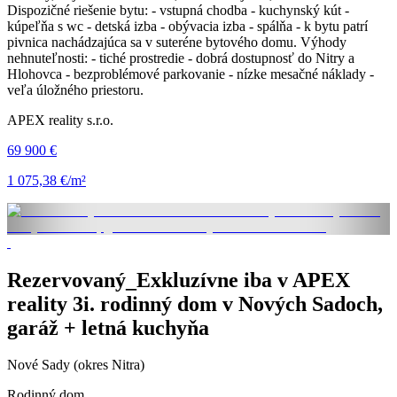
Dispozičné riešenie bytu: - vstupná chodba - kuchynský kút -
kúpeľňa s wc - detská izba - obývacia izba - spálňa - k bytu patrí
pivnica nachádzajúca sa v suteréne bytového domu. Výhody
nehnuteľnosti: - tiché prostredie - dobrá dostupnosť do Nitry a
Hlohovca - bezproblémové parkovanie - nízke mesačné náklady -
veľa úložného priestoru.
APEX reality s.r.o.
69 900 €
1 075,38 €/m²
Rezervovaný_Exkluzívne iba v APEX
reality 3i. rodinný dom v Nových Sadoch,
garáž + letná kuchyňa
Nové Sady (okres Nitra)
Rodinný dom