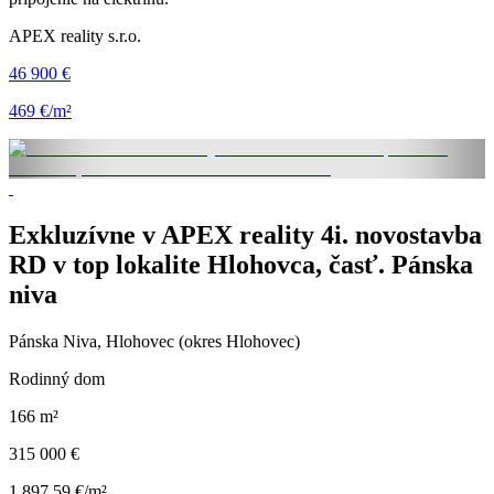
APEX reality s.r.o.
46 900 €
469 €/m²
Exkluzívne v APEX reality 4i. novostavba
RD v top lokalite Hlohovca, časť. Pánska
niva
Pánska Niva, Hlohovec (okres Hlohovec)
Rodinný dom
166 m²
315 000 €
1 897,59 €/m²