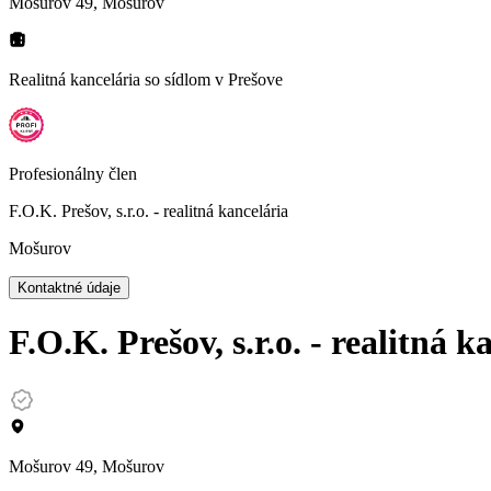
Mošurov 49, Mošurov
Realitná kancelária so sídlom
v Prešove
Profesionálny člen
F.O.K. Prešov, s.r.o. - realitná kancelária
Mošurov
Kontaktné údaje
F.O.K. Prešov, s.r.o. - realitná k
Mošurov 49, Mošurov