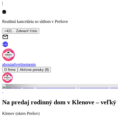
|
Realitná kancelária so sídlom
v Prešove
+421... Zobraziť číslo
about
advertisements
O firme
Aktívne ponuky (9)
Na predaj rodinný dom v Klenove – veľký 
Klenov (okres Prešov)