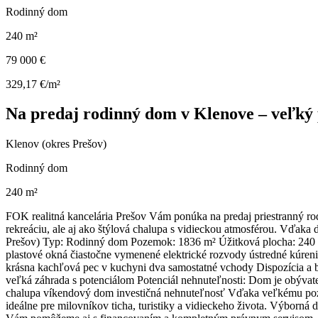
Rodinný dom
240 m²
79 000 €
329,17 €/m²
Na predaj rodinný dom v Klenove – veľký 
Klenov (okres Prešov)
Rodinný dom
240 m²
FOK realitná kancelária Prešov Vám ponúka na predaj priestranný r
rekreáciu, ale aj ako štýlová chalupa s vidieckou atmosférou. Vďaka
Prešov) Typ: Rodinný dom Pozemok: 1836 m² Úžitková plocha: 240 m²
plastové okná čiastočne vymenené elektrické rozvody ústredné kúrenie
krásna kachľová pec v kuchyni dva samostatné vchody Dispozícia a b
veľká záhrada s potenciálom Potenciál nehnuteľnosti: Dom je obývate
chalupa víkendový dom investičná nehnuteľnosť Vďaka veľkému poze
ideálne pre milovníkov ticha, turistiky a vidieckeho života. Výborná