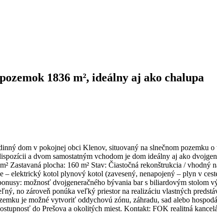
pozemok 1836 m², ideálny aj ako chalupa
odinný dom v pokojnej obci Klenov, situovaný na slnečnom pozemku o 
 dispozícii a dvom samostatným vchodom je dom ideálny aj ako dvojgen
 Zastavaná plocha: 160 m² Stav: Čiastočná rekonštrukcia / vhodný na
 – elektrický kotol plynový kotol (zavesený, nenapojený – plyn v cest
onusy: možnosť dvojgeneračného bývania bar s biliardovým stolom výs
ľný, no zároveň ponúka veľký priestor na realizáciu vlastných predst
mku je možné vytvoriť oddychovú zónu, záhradu, sad alebo hospodárs
 dostupnosť do Prešova a okolitých miest. Kontakt: FOK realitná kancelá