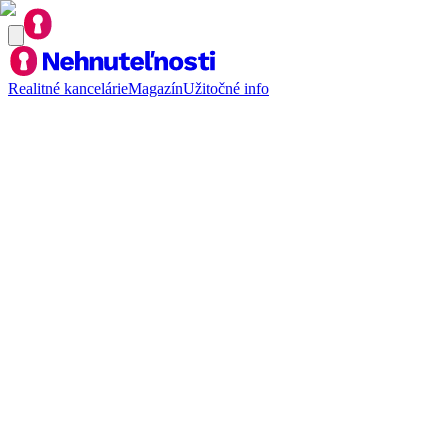
Realitné kancelárie
Magazín
Užitočné info