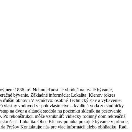
výmere 1836 m². Nehnuteľnosť je vhodná na trvalé bývanie,
eračné bývanie. Základné informácie: Lokalita: Klenov (okres
 ďalšiu obnovu Vlastníctvo: osobné Technický stav a vybavenie:
e) vlastný vodovod v spoluvlastníctve – kvalitná voda zo studničky
tup na dvor a altánok stodola na pozemku skleník na pestovanie
áv. Po rekonštrukcii môže vzniknúť: vidiecky rodinný dom rekreačná
ku časť. Lokalita: Obec Klenov ponúka pokojné bývanie v prírode,
ria Prešov Kontaktujte nás pre viac informácií alebo obhliadku. Radi